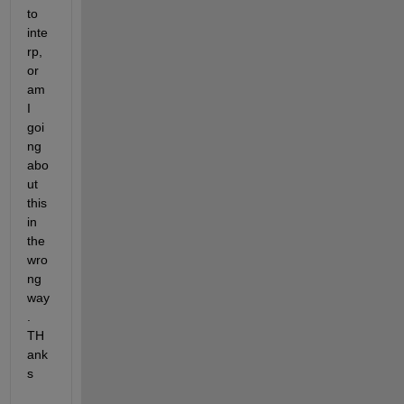
to 
inte
rp, 
or 
am 
I 
goi
ng 
abo
ut 
this 
in 
the 
wro
ng 
way
. 
TH
ank
s