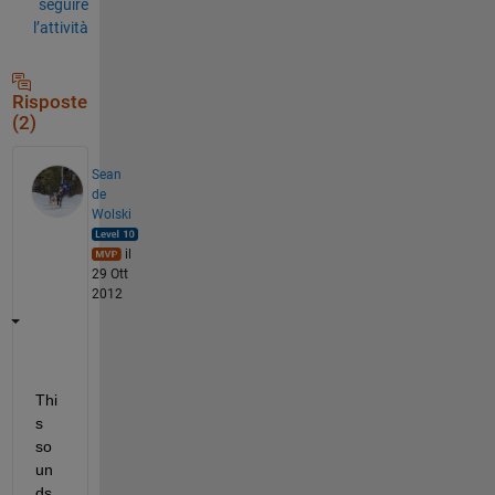
seguire
l’attività
Risposte
(2)
Sean
de
Wolski
il
29 Ott
2012
Thi
s 
so
un
ds 