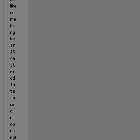
like 
so
me
thi
ng 
for
Tr
iS
ca
tt
er
ed
In
te
rp
, 
sin
c 
eit 
do
es 
not 