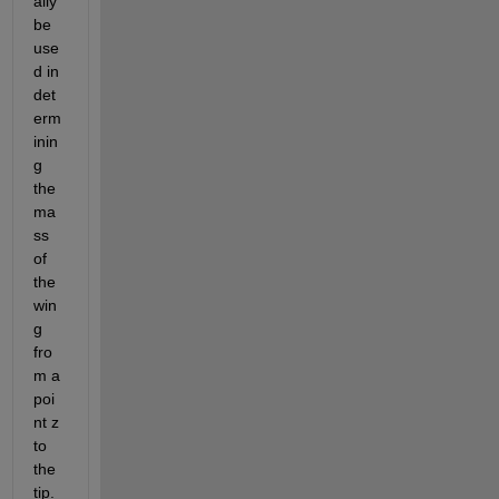
ally 
be 
use
d in 
det
erm
inin
g 
the 
ma
ss 
of 
the 
win
g 
fro
m a 
poi
nt z 
to 
the 
tip. 