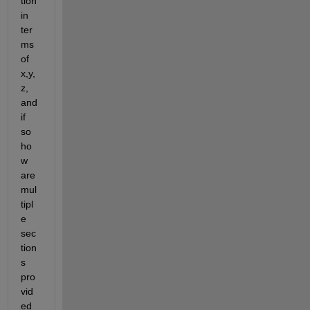
tion 
in 
ter
ms 
of 
x,y,
z, 
and 
if 
so 
ho
w 
are 
mul
tipl
e 
sec
tion
s 
pro
vid
ed 