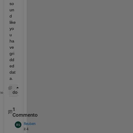
so
un
d 
like 
yo
u 
ha
ve 
gri
dd
ed 
dat
a.
doc 
triscatteredinterp
me
1
Commento
Reuben
il 4