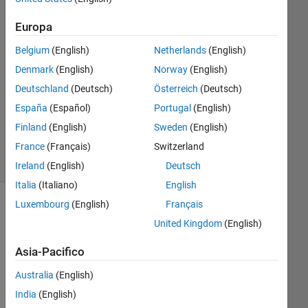
29 Ott
2012
Europa
2
Belgium
(English)
Netherlands
(English)
Risposte
Denmark
(English)
Norway
(English)
Aggiornato
Deutschland
(Deutsch)
Österreich
(Deutsch)
26 Mar
España
(Español)
Portugal
(English)
2024
Finland
(English)
Sweden
(English)
21
France
(Français)
Switzerland
Visualizzazioni
(30 giorni)
Ireland
(English)
Deutsch
Italia
(Italiano)
English
Luxembourg
(English)
Français
Mostra
United Kingdom
(English)
commenti
meno
Asia-Pacifico
recenti
Australia
(English)
India
(English)