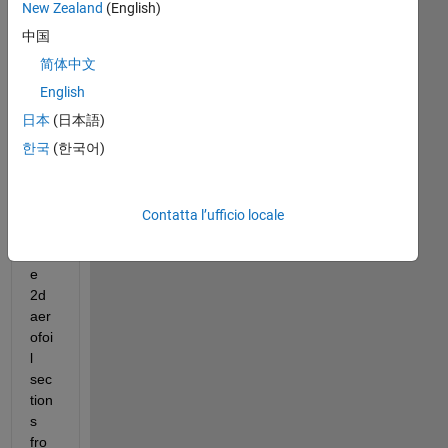
I 
New Zealand
(English)
hav
中国
e a 
pro
简体中文
gra
English
m 
日本
(日本語)
wh
ere 
한국
(한국어)
I 
loa
d 
Contatta l’ufficio locale
mul
tipl
e 
2d 
aer
ofoi
l 
sec
tion
s 
fro