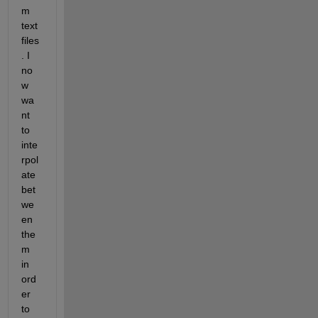
m 
text 
files
. I 
no
w 
wa
nt 
to 
inte
rpol
ate 
bet
we
en 
the
m 
in 
ord
er 
to 