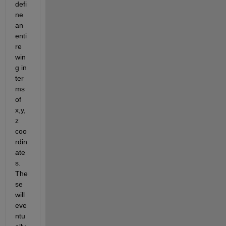
defi
ne 
an 
enti
re 
win
g in 
ter
ms 
of 
x,y,
z 
coo
rdin
ate
s. 
The
se 
will 
eve
ntu