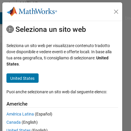
Vai al contenuto
MATLAB
Answers
ATLAB Answers
File Exchange
Cody
AI Chat Playground
Dis
Seleziona un sito web
Seleziona un sito web per visualizzare contenuto tradotto
What is
dove disponibile e vedere eventi e offerte locali. In base alla
tua area geografica, ti consigliamo di selezionare:
United
the best
States
.
way to
loft
United States
between
Puoi anche selezionare un sito web dal seguente elenco:
multiple
2d
Americhe
sections
América Latina
(Español)
Canada
(English)
Reuben
United States
(English)