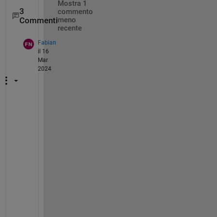
Mostra 1
3
commento
Commenti
meno
recente
Fabian
il 16
Mar
2024
H
a
s 
a
n
y
o
n
e 
f
o