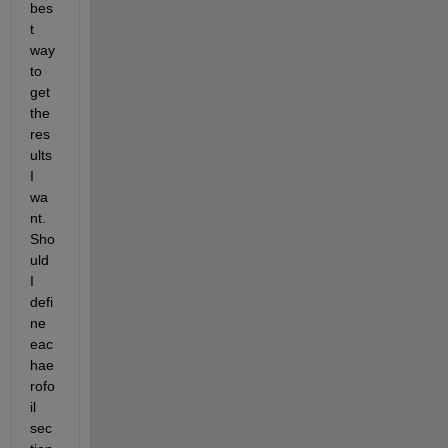
bes
t 
way 
to 
get 
the 
res
ults 
I 
wa
nt. 
Sho
uld 
I 
defi
ne 
eac
hae
rofo
il 
sec