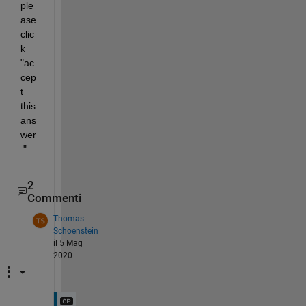
ple
ase 
clic
k 
"ac
cep
t 
this 
ans
wer
."
2
Commenti
Thomas
Schoenstein
il 5 Mag
2020