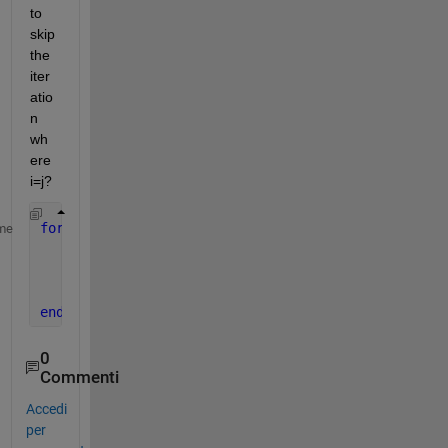
to 
skip 
the 
iter
atio
n 
wh
ere 
i=j?
for 
i=1:50
me
for 
j=1:50
        code
end
end
0
Commenti
Accedi
per