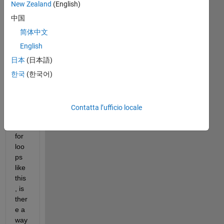
New Zealand
(English)
中国
简体中文
English
日本
(日本語)
If I 
한국
(한국어)
hav
e 
two 
Contatta l’ufficio locale
nes
ted 
for 
loo
ps 
like 
this
, is 
ther
e a 
way 