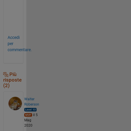
...
end
end
end
Accedi
per
commentare.
Più
risposte
(2)
Walter
Roberson
il 5
Mag
2020