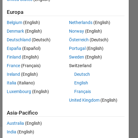
Europa
Thomas
Schoenstein
Belgium
(English)
Netherlands
(English)
5 Mag
Denmark
(English)
Norway
(English)
2020
Deutschland
(Deutsch)
Österreich
(Deutsch)
3
España
(Español)
Portugal
(English)
Risposte
Finland
(English)
Sweden
(English)
Risposta
France
(Français)
Switzerland
accettata
Ireland
(English)
Deutsch
Italia
(Italiano)
English
Aggiornato
5 Mag
Luxembourg
(English)
Français
2020
United Kingdom
(English)
32
Visualizzazioni
Asia-Pacifico
(30 giorni)
Australia
(English)
India
(English)