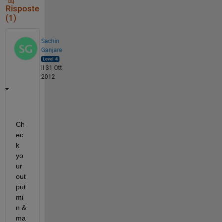
Risposte
(1)
Sachin
Ganjare
il 31 Ott
2012
Ch
ec
k 
yo
ur 
out
put 
mi
n & 
ma