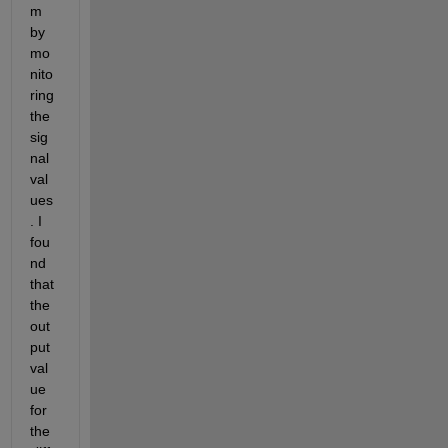
m 
by 
mo
nito
ring 
the 
sig
nal 
val
ues
. I 
fou
nd 
that 
the 
out
put 
val
ue 
for 
the