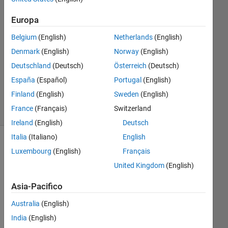
Pouya
Europa
Jamali
Belgium
(English)
Netherlands
(English)
31 Ott
Denmark
(English)
Norway
(English)
2012
Deutschland
(Deutsch)
Österreich
(Deutsch)
1
Risposta
España
(Español)
Portugal
(English)
15
Finland
(English)
Sweden
(English)
Visualizzazioni
France
(Français)
Switzerland
(30 giorni)
Ireland
(English)
Deutsch
Italia
(Italiano)
English
Mostra
Luxembourg
(English)
Français
commenti
United Kingdom
(English)
meno
recenti
Asia-Pacifico
Australia
(English)
India
(English)
I 