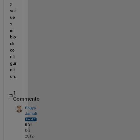
x 
val
ue
s 
in 
blo
ck 
co
nfi
gur
ati
on.
1
Commento
Pouya
Jamali
il 31
Ott
2012