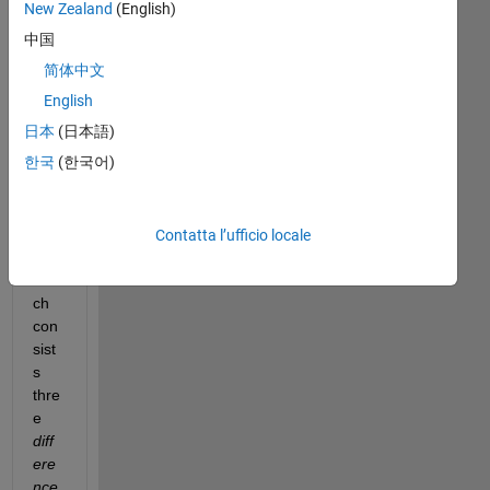
trie
New Zealand
(English)
d to 
中国
run 
简体中文
a 
Sim
English
ulin
日本
(日本語)
k 
한국
(한국어)
blo
ck 
dia
gra
Contatta l’ufficio locale
m 
whi
ch 
con
sist
s 
thre
e
diff
ere
nce