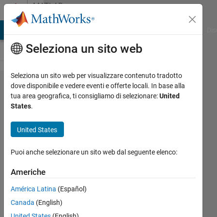
Vai al contenuto
MATLAB
Answers
ATLAB Answers
File Exchange
Cody
AI Chat Playground
Dis
Seleziona un sito web
Seleziona un sito web per visualizzare contenuto tradotto
Problem
dove disponibile e vedere eventi e offerte locali. In base alla
tua area geografica, ti consigliamo di selezionare:
United
with
States
.
running
simulink
United States
block
Puoi anche selezionare un sito web dal seguente elenco:
diagram
in
Americhe
discrete
América Latina
(Español)
mode
Canada
(English)
United States
(English)