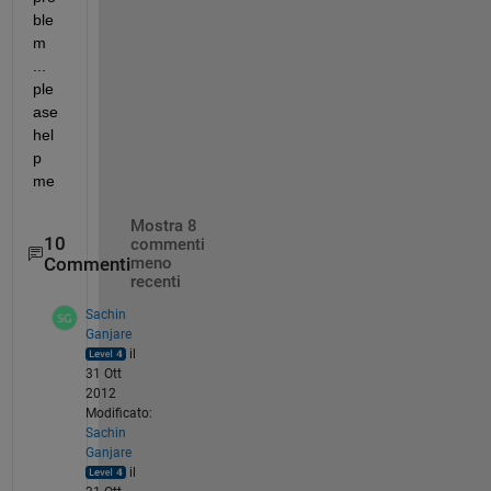
ble
m 
... 
ple
ase 
hel
p 
me
Mostra 8
10
commenti
Commenti
meno
recenti
Sachin
Ganjare
il
31 Ott
2012
Modificato:
Sachin
Ganjare
il