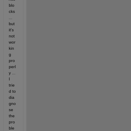
blo
cks 
... 
but 
it's 
not 
wor
kin
g 
pro
perl
y ... 
I 
trie
d to 
dia
gno
se 
the 
pro
ble