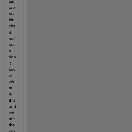
diff
ere
nce
blo
cks 
is
not 
use
d
. I 
don
't 
kno
w 
wh
at 
is 
this 
and 
wh
at's 
the 
pro