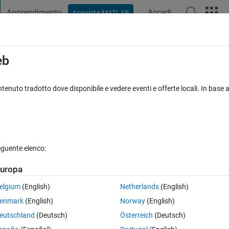
Apprendimento
Accedi
Acquista MATLAB
t Playground
Discussioni
Concorsi
Blog
Pubblica
Altro
iga
FAQ su MATLAB
Altro
eb
 within a table
tenuto tradotto dove disponibile e vedere eventi e offerte locali. In base a
Risposta accettata
Aggiornato 11 Mag 2020
osta
eguente elenco:
uropa
elgium
(English)
Netherlands
(English)
0 voti
enmark
(English)
Norway
(English)
eutschland
(Deutsch)
Österreich
(Deutsch)