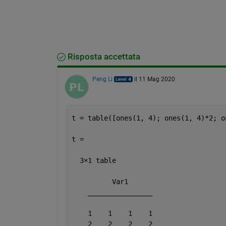
Risposta accettata
Peng Li
il 11 Mag 2020
t = table([ones(1, 4); ones(1, 4)*2; o
t =
  3
×
1 table
          Var1      
________________
    1    1    1    1
    2    2    2    2