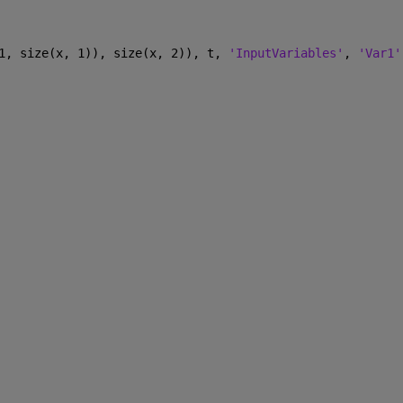
1, size(x, 1)), size(x, 2)), t, 
'InputVariables'
, 
'Var1'