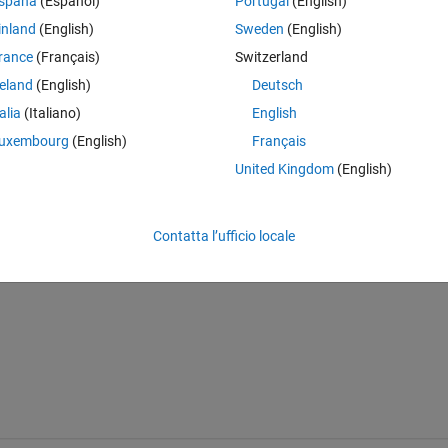
spaña
(Español)
Portugal
(English)
inland
(English)
Sweden
(English)
rance
(Français)
Switzerland
ed)
reland
(English)
Deutsch
talia
(Italiano)
English
4) while the rest of the columns are cells
uxembourg
(English)
Français
United Kingdom
(English)
lumn 1, in a cell array with each row equal to the matrix row?
Contatta l’ufficio locale