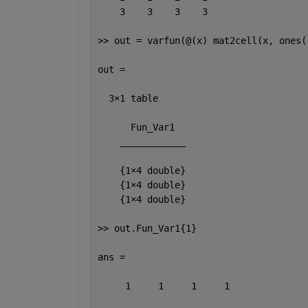
    3    3    3    3
>> out = varfun(@(x) mat2cell(x, ones(
out =
  3
×
1 table
      Fun_Var1  
____________
    {1
×
4 double}
    {1
×
4 double}
    {1
×
4 double}
>> out.Fun_Var1{1}
ans =
     1     1     1     1