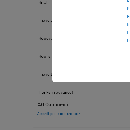
E
Hi all,
F
F
I have a table with size 420x4 (screenshot attach
I
I
However, the first column is a double matrix (420x
L
How is possible to convert the double matrix in co
I have tried some things but I get an error
thanks in advance! 
0 Commenti
Accedi per commentare.