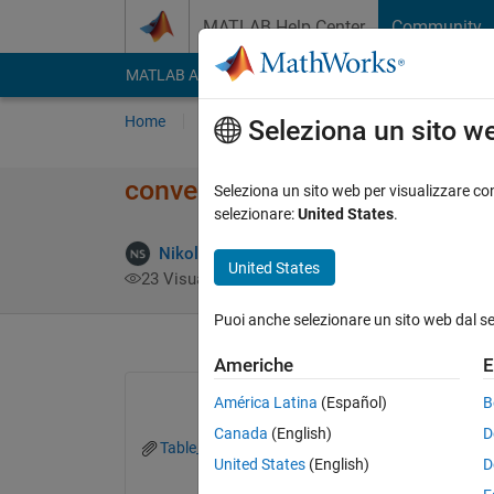
Vai al contenuto
MATLAB Help Center
Community
MATLAB Answers
File Exchange
Cody
AI Cha
Home
Poni una domanda
Risposta
Nav
Seleziona un sito w
convert a double matrix in cell
Seleziona un sito web per visualizzare con
selezionare:
United States
.
Nikolas Spiliopoulos
11 Mag 2020
1 Risp
United States
23 Visualizzazioni (30 giorni)
Puoi anche selezionare un sito web dal s
Americhe
E
América Latina
(Español)
B
Canada
(English)
D
Table_screenshot.png
United States
(English)
D