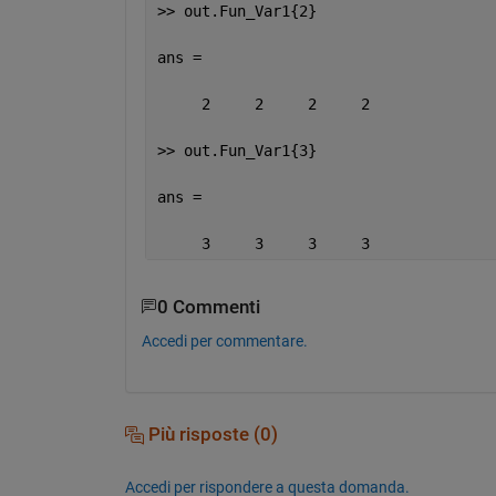
>> out.Fun_Var1{2}
ans =
     2     2     2     2
>> out.Fun_Var1{3}
ans =
     3     3     3     3
0 Commenti
Accedi per commentare.
Più risposte (0)
Accedi per rispondere a questa domanda.