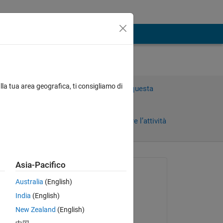
lla tua area geografica, ti consigliamo di
Accedi per rispondere a questa
domanda.
Condividi
Accedi per seguire l’attività
Asia-Pacifico
Richiesto:
Australia
(English)
Nikolas Spiliopoulos
India
(English)
il 11 Mag 2020
New Zealand
(English)
Risposto: