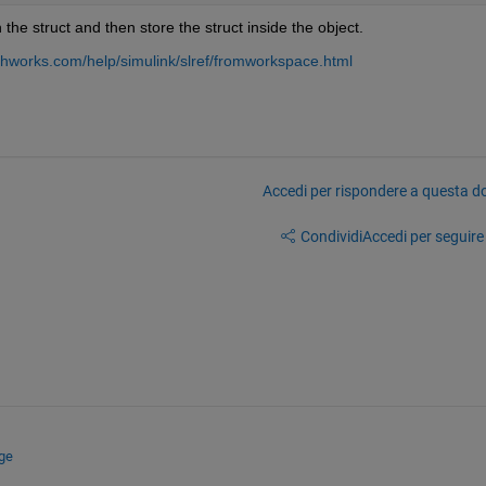
the struct and then store the struct inside the object.
hworks.com/help/simulink/slref/fromworkspace.html
Accedi per rispondere a questa 
Condividi
Accedi per seguire l
ge