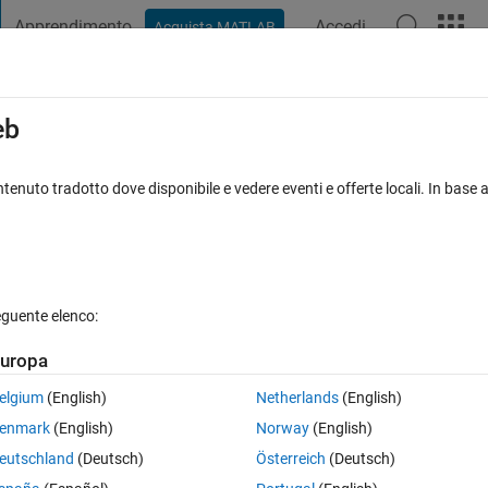
Apprendimento
Accedi
Acquista MATLAB
t Playground
Discussioni
Concorsi
Blog
Pubblica
Altro
iga
FAQ su MATLAB
Altro
eb
tenuto tradotto dove disponibile e vedere eventi e offerte locali. In base a
Aggiornato 13 Mag 2020
7 Visualizzazioni (30 giorni)
eguente elenco:
uropa
0 voti
Apri in MATLAB Online
elgium
(English)
Netherlands
(English)
enmark
(English)
Norway
(English)
ich are needed by the 
class A
. 
eutschland
(Deutsch)
Österreich
(Deutsch)