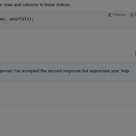
ur rows and columns to linear indices:
Theme
ws, yourCols);
onse! I've accepted the second response but appreciate your help. 