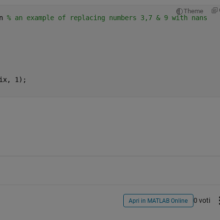
Theme
n 
% an example of replacing numbers 3,7 & 9 with nans
ix, 1);
0 voti
Apri in MATLAB Online