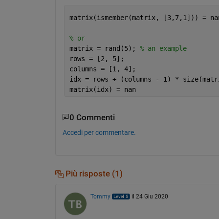
matrix(ismember(matrix, [3,7,1])) = na
% or
matrix = rand(5); 
% an example 
rows = [2, 5]; 
columns = [1, 4];
idx = rows + (columns - 1) * size(matr
matrix(idx) = nan
0 Commenti
Accedi per commentare.
Più risposte (1)
Tommy
il 24 Giu 2020