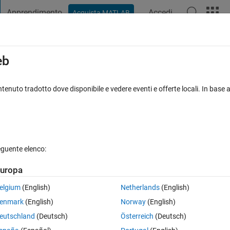
Apprendimento
Accedi
Acquista MATLAB
t Playground
Discussioni
Concorsi
Blog
Pubblica
Altro
iga
FAQ su MATLAB
Altro
eb
ith NaN's based on Row and Column
tenuto tradotto dove disponibile e vedere eventi e offerte locali. In base a
Risposta accettata
Aggiornato 24 Giu 2020
eguente elenco:
uropa
elgium
(English)
Netherlands
(English)
0 voti
enmark
(English)
Norway
(English)
eutschland
(Deutsch)
Österreich
(Deutsch)
 replacing specific element values with NaN's within a matrix that is 