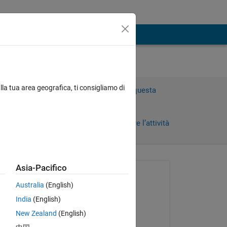
lla tua area geografica, ti consigliamo di
Accedi per rispondere a questa
domanda.
Condividi
Accedi per seguire l’attività
Asia-Pacifico
Richiesto:
Australia
(English)
Michelle De Luna
India
(English)
il 24 Giu 2020
New Zealand
(English)
Commentato: