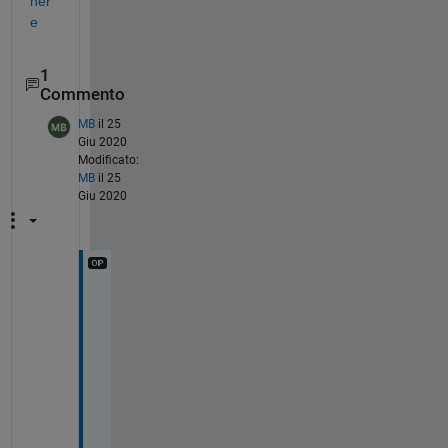
her
e
1
Commento
MB
il 25
Giu 2020
Modificato:
MB
il 25
Giu 2020
I 
t
h
i
n
k 
I 
f