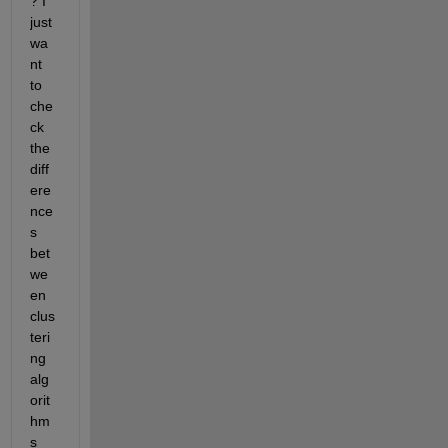
? I 
just 
wa
nt 
to 
che
ck 
the 
diff
ere
nce
s 
bet
we
en 
clus
teri
ng 
alg
orit
hm
s 