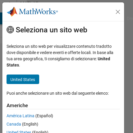
Vai al contenuto
MATLAB
Answers
ATLAB Answers
File Exchange
Cody
AI Chat Playground
Dis
Seleziona un sito web
Seleziona un sito web per visualizzare contenuto tradotto
Evaluation
dove disponibile e vedere eventi e offerte locali. In base alla
tua area geografica, ti consigliamo di selezionare:
United
of
States
.
Clustering
Algorithms
United States
Puoi anche selezionare un sito web dal seguente elenco:
MB
25 Giu
Americhe
2020
América Latina
(Español)
1
Risposta
Canada
(English)
United States
(English)