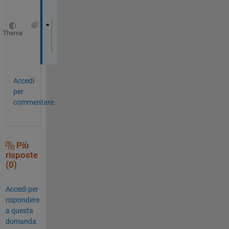
:
Theme
myfunc = @(X,K)(kmedoids(X,K));
EvaResult = evalclusters(X,myfunc,
'Calinsk
Accedi
per
commentare.
Più
risposte
(0)
Accedi per
rispondere
a questa
domanda.