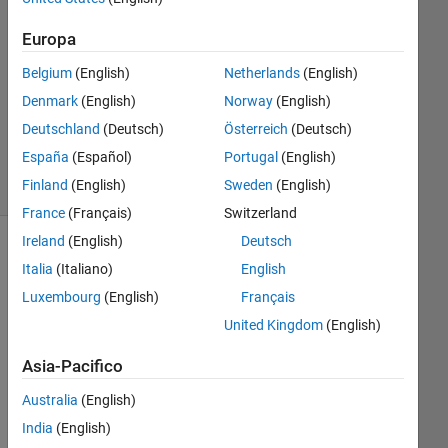
Risposta
accettata
Europa
Belgium
(English)
Netherlands
(English)
Aggiornato
25 Giu
Denmark
(English)
Norway
(English)
2020
Deutschland
(Deutsch)
Österreich
(Deutsch)
18
España
(Español)
Portugal
(English)
Visualizzazioni
Finland
(English)
Sweden
(English)
(30 giorni)
France
(Français)
Switzerland
Ireland
(English)
Deutsch
Italia
(Italiano)
English
Luxembourg
(English)
Français
United Kingdom
(English)
Asia-Pacifico
I 
Australia
(English)
am 
India
(English)
tryi