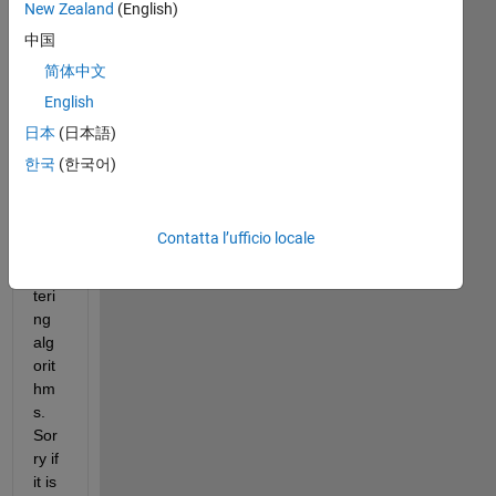
New Zealand
(English)
ng 
to 
中国
lear
简体中文
n 
English
bas
ics 
日本
(日本語)
of 
한국
(한국어)
clus
teri
ng 
Contatta l’ufficio locale
and 
clus
teri
ng 
alg
orit
hm
s. 
Sor
ry if 
it is 