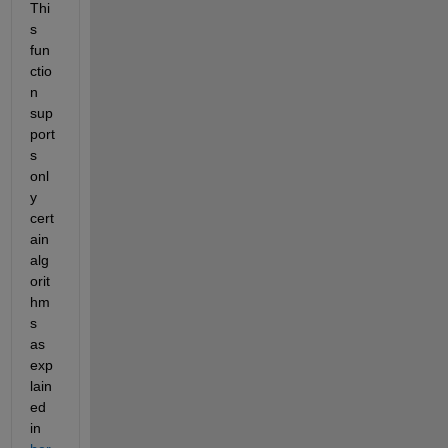
Thi
s 
fun
ctio
n 
sup
port
s 
onl
y 
cert
ain 
alg
orit
hm
s 
as 
exp
lain
ed 
in 