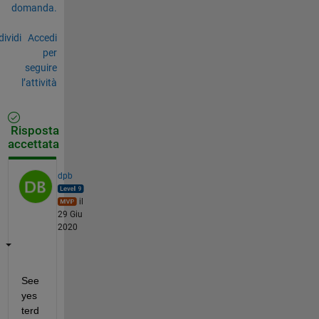
domanda.
ividi
Accedi
per
seguire
l’attività
Risposta
accettata
dpb
il
29 Giu
2020
See 
yes
terd