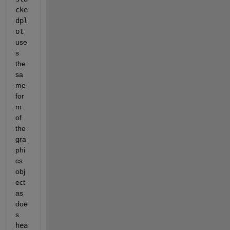
cke
dpl
ot
use
s 
the 
sa
me 
for
m 
of 
the 
gra
phi
cs 
obj
ect 
as 
doe
s 
hea