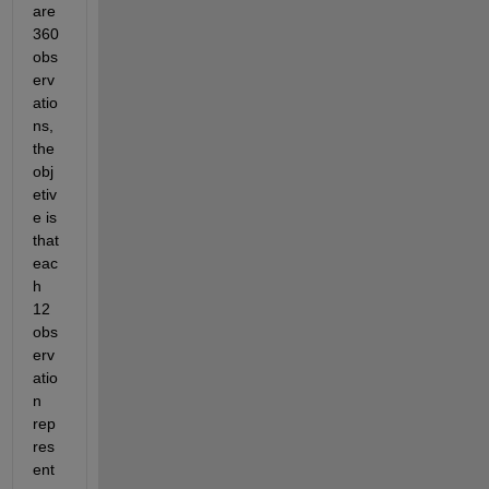
are 
360 
obs
erv
atio
ns, 
the 
obj
etiv
e is 
that 
eac
h 
12 
obs
erv
atio
n 
rep
res
ent