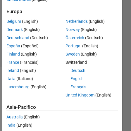
Risposta
Europa
accettata
Belgium
(English)
Netherlands
(English)
Aggiornato
Denmark
(English)
Norway
(English)
30 Giu
Deutschland
(Deutsch)
Österreich
(Deutsch)
2020
23
España
(Español)
Portugal
(English)
Visualizzazioni
Finland
(English)
Sweden
(English)
(30 giorni)
France
(Français)
Switzerland
Ireland
(English)
Deutsch
Italia
(Italiano)
English
Luxembourg
(English)
Français
United Kingdom
(English)
Asia-Pacifico
Australia
(English)
Hi!
India
(English)
I 