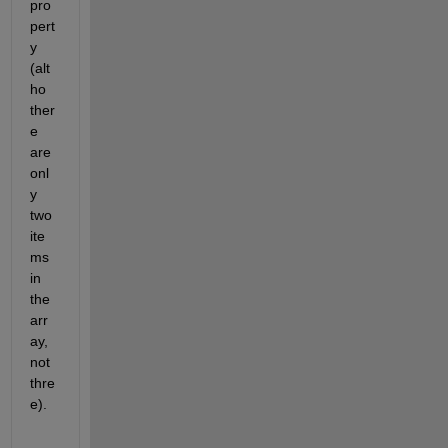
pro
pert
y 
(alt
ho 
ther
e 
are 
onl
y 
two 
ite
ms 
in 
the 
arr
ay, 
not 
thre
e).