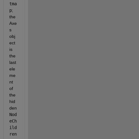
tma
p
; 
the 
Axe
s 
obj
ect 
is 
the 
last 
ele
me
nt 
of 
the 
hid
den 
Nod
eCh
ild
ren