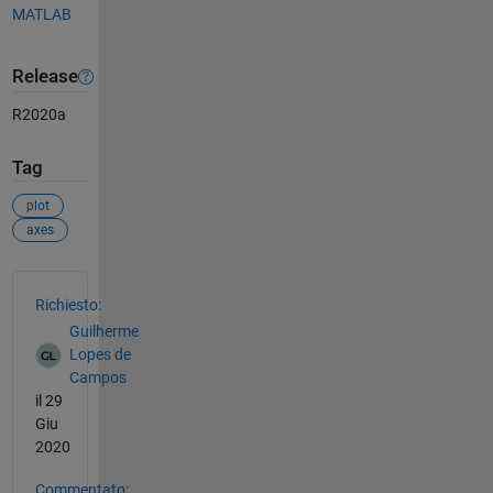
MATLAB
Release
R2020a
Tag
plot
axes
Vedere anche
Richiesto:
Guilherme
Lopes de
Campos
il 29
Giu
2020
Commentato: