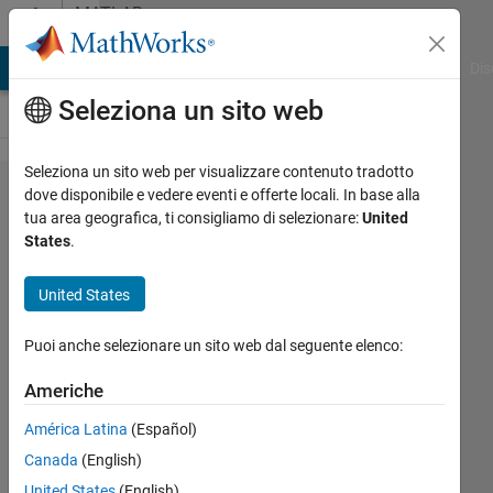
Vai al contenuto
MATLAB
Answers
ATLAB Answers
File Exchange
Cody
AI Chat Playground
Dis
Seleziona un sito web
Seleziona un sito web per visualizzare contenuto tradotto
Change
dove disponibile e vedere eventi e offerte locali. In base alla
tua area geografica, ti consigliamo di selezionare:
United
axes x in
States
.
stackedplot
United States
Guilherme
Puoi anche selezionare un sito web dal seguente elenco:
Lopes de
Campos
Americhe
29 Giu
2020
América Latina
(Español)
1
Canada
(English)
Risposta
United States
(English)