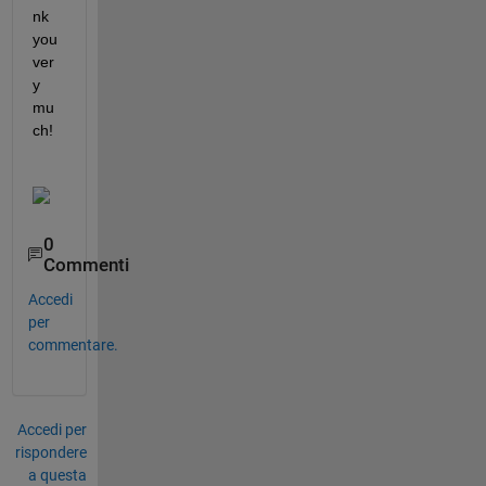
nk 
you 
ver
y 
mu
ch!
0
Commenti
Accedi
per
commentare.
Accedi per
rispondere
a questa