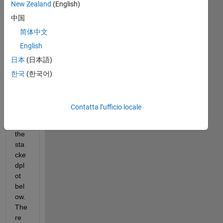
New Zealand
(English)
wo
中国
uld 
like 
简体中文
to 
English
ask 
日本
(日本語)
hel
p to 
한국
(한국어)
mo
dify 
axe
Contatta l’ufficio locale
s x 
in 
the 
sta
cke
dpl
ot 
bel
ow. 
The
re 