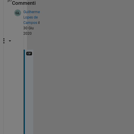
Commenti
Guilherme
Lopes de
Campos
il
30 Giu
2020
D
e
a
r 
d
p
b
, 
T
h