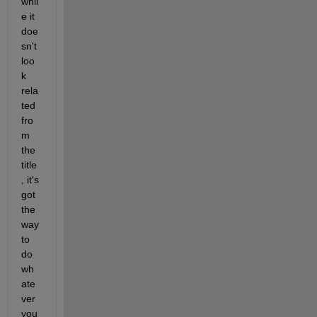
whil
e it 
doe
sn't 
loo
k 
rela
ted 
fro
m 
the 
title
, it's 
got 
the 
way 
to 
do 
wh
ate
ver 
you 