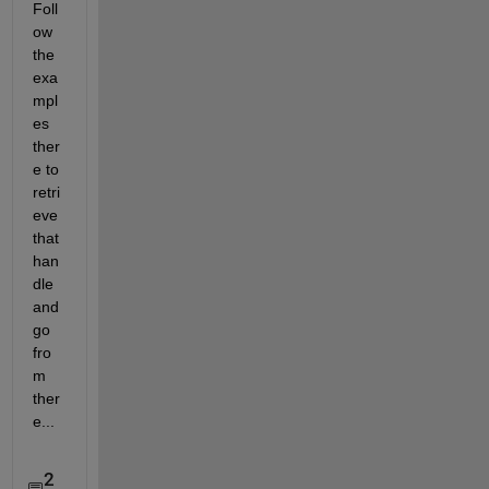
Foll
ow 
the 
exa
mpl
es 
ther
e to 
retri
eve 
that 
han
dle 
and 
go 
fro
m 
ther
e...
2