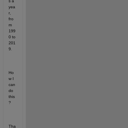
s a 
yea
r, 
fro
m 
199
0 to 
201
9. 
Ho
w I 
can 
do 
this
?
Tha