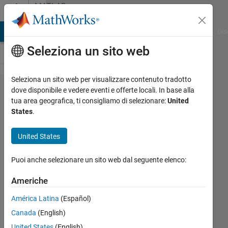
Vai al contenuto
MATLAB
Answers
ATLAB Answers
File Exchange
Cody
AI Chat Playground
Dis
Seleziona un sito web
Seleziona un sito web per visualizzare contenuto tradotto
connecting
dove disponibile e vedere eventi e offerte locali. In base alla
tua area geografica, ti consigliamo di selezionare:
United
switches to
States
.
transformer
United States
Roberta
Puoi anche selezionare un sito web dal seguente elenco:
Candela
5 Lug
Americhe
2020
1
América Latina
(Español)
Risposta
Canada
(English)
United States
(English)