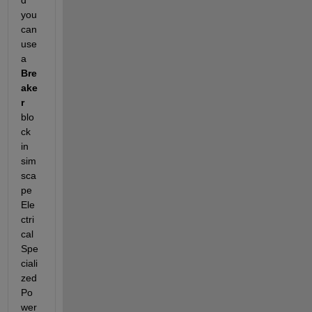
you 
can 
use 
a
Bre
ake
r
blo
ck 
in 
sim
sca
pe 
Ele
ctri
cal 
Spe
ciali
zed 
Po
wer 