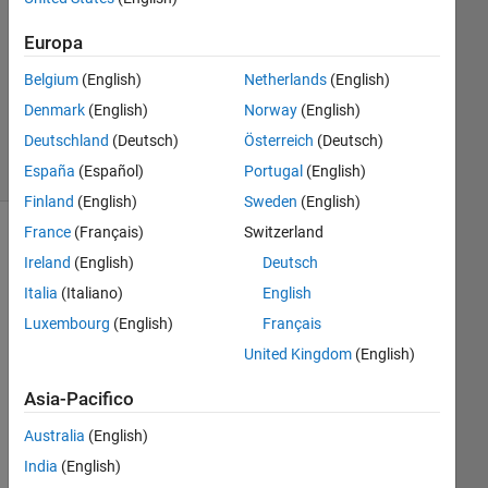
Risposta
accettata
Europa
Aggiornato
Belgium
(English)
Netherlands
(English)
8 Lug 2020
Denmark
(English)
Norway
(English)
25
Deutschland
(Deutsch)
Österreich
(Deutsch)
Visualizzazioni
(30 giorni)
España
(Español)
Portugal
(English)
Finland
(English)
Sweden
(English)
France
(Français)
Switzerland
Ireland
(English)
Deutsch
Italia
(Italiano)
English
Luxembourg
(English)
Français
United Kingdom
(English)
Asia-Pacifico
VE
Australia
(English)
RY 
India
(English)
ne