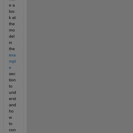
e a 
loo
k at 
the 
mo
del 
in 
the 
exa
mpl
e
sec
tion 
to 
und
erst
and 
ho
w 
to 
con