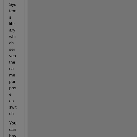
Sys
tem
s 
libr
ary 
whi
ch 
ser
ves 
the 
sa
me 
pur
pos
e 
as 
swit
ch.
You 
can 
hav