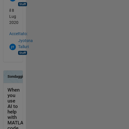
il 8
Lug
2020
Accettato:
Jyotsna
Talluri