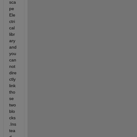
sca
pe 
Ele
ctri
cal 
libr
ary 
and 
you 
can
not 
dire
ctly 
link 
tho
se 
two 
blo
cks 
.Ins
tea
d 