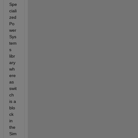
Spe
ciali
zed 
Po
wer 
Sys
tem
s 
libr
ary 
wh
ere
as 
swit
ch 
is a 
blo
ck 
in 
the 
Sim