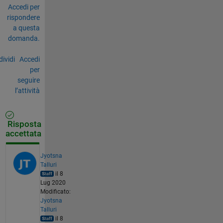
Accedi per
rispondere
a questa
domanda.
ividi
Accedi
per
seguire
l’attività
Risposta
accettata
Jyotsna
Talluri
il 8
Lug 2020
Modificato:
Jyotsna
Talluri
il 8