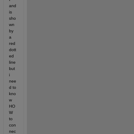
and 
is 
sho
wn 
by 
a 
red 
dott
ed 
line 
but 
i 
nee
d to 
kno
w 
HO
W 
to 
con
nec