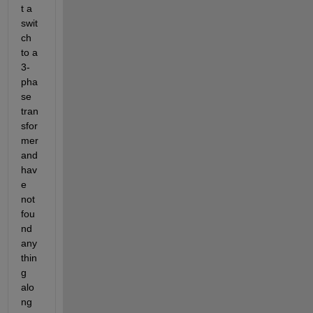
t a 
swit
ch 
to a 
3-
pha
se 
tran
sfor
mer 
and 
hav
e 
not 
fou
nd 
any
thin
g 
alo
ng 