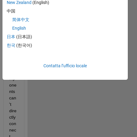
w 
New Zealand
(English)
to 
中国
sim
简体中文
ulin
k, 
English
I've 
日本
(日本語)
rea
한국
(한국어)
d 
that 
cert
Contatta l’ufficio locale
ain 
co
mp
one
nts 
can
't 
dire
ctly 
con
nec
t 