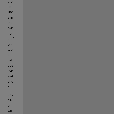
tho
se 
line
s in 
the 
plet
hor
a of 
you
tub
e 
vid
eos 
I've 
wat
che
d
any 
hel
p 
wo