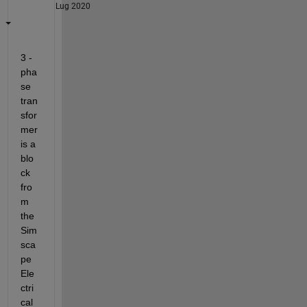
Lug 2020
3 - 
pha
se 
tran
sfor
mer 
is a 
blo
ck 
fro
m 
the 
Sim
sca
pe 
Ele
ctri
cal 