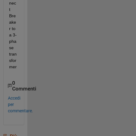
nec
t 
Bre
ake
r to 
a 3-
pha
se 
tran
sfor
mer
0
Commenti
Accedi
per
commentare.