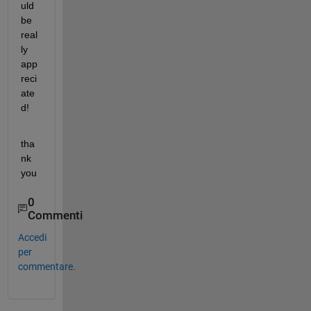
uld 
be 
real
ly 
app
reci
ate
d!
tha
nk 
you
0
Commenti
Accedi
per
commentare.