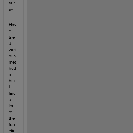
ta.c
sv
Hav
e 
trie
d 
vari
ous 
met
hod
s 
but 
I 
find 
a 
lot 
of 
the 
fun
ctio