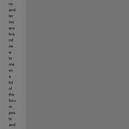
ns 
and 
ter
ms 
are 
bra
nd 
ne
w 
to 
me 
so 
a 
lot 
of 
the 
foru
m 
pos
ts 
and 