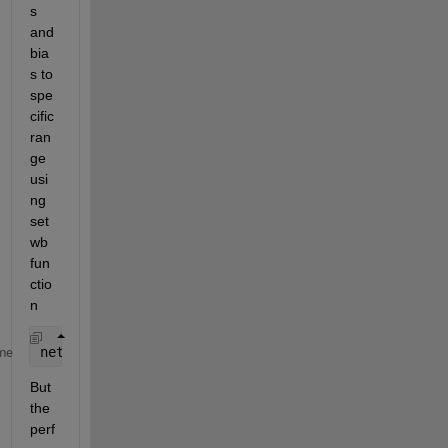
s 
and 
bia
s to 
spe
cific 
ran
ge  
usi
ng 
set
wb 
fun
ctio
n
net = setwb(net,rand(10,1));
me
But 
the 
perf