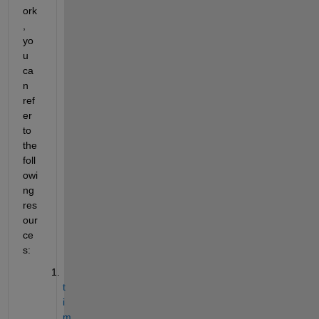
ork
, 
yo
u 
ca
n 
ref
er 
to 
the 
foll
owi
ng 
res
our
ce
s:
t
i
m