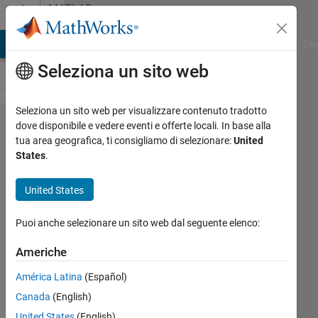
Vai al contenuto
MATLAB
Answers
ATLAB Answers
File Exchange
Cody
AI Chat Playground
Dis
Seleziona un sito web
Seleziona un sito web per visualizzare contenuto tradotto
How to
dove disponibile e vedere eventi e offerte locali. In base alla
tua area geografica, ti consigliamo di selezionare:
United
achieve
States
.
the
stable
United States
training
Puoi anche selezionare un sito web dal seguente elenco:
for time
delay
Americhe
neural
América Latina
(Español)
network
Canada
(English)
?
United States
(English)