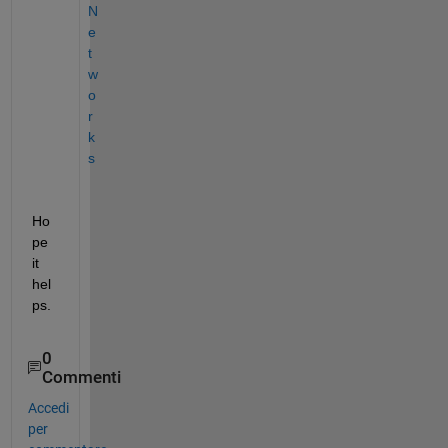
N
e
t
w
o
r
k
s
Ho
pe 
it 
hel
ps.
0
Commenti
Accedi
per