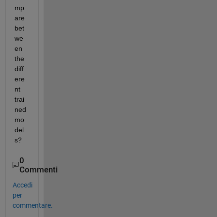
mp
are 
bet
we
en 
the 
diff
ere
nt 
trai
ned 
mo
del
s?
0
Commenti
Accedi
per
commentare.