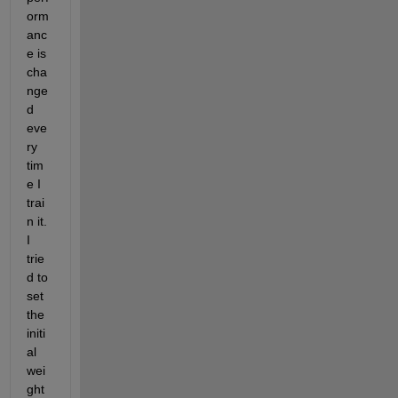
orm
anc
e is 
cha
nge
d 
eve
ry 
tim
e I 
trai
n it. 
I 
trie
d to 
set 
the 
initi
al 
wei
ght