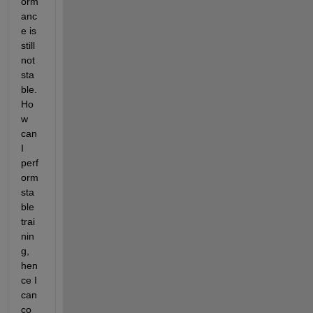
orm
anc
e is 
still 
not 
sta
ble. 
Ho
w 
can 
I 
perf
orm 
sta
ble 
trai
nin
g, 
hen
ce I 
can 
co