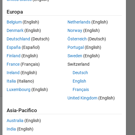
Europa
Abdelwahab
Afifi
Belgium
(English)
Netherlands
(English)
20 Lug
Denmark
(English)
Norway
(English)
2020
Deutschland
(Deutsch)
Österreich
(Deutsch)
1
España
(Español)
Portugal
(English)
Risposta
Finland
(English)
Sweden
(English)
Aggiornato
France
(Français)
Switzerland
5 Ott 2020
Ireland
(English)
Deutsch
5
Italia
(Italiano)
English
Visualizzazioni
(30 giorni)
Luxembourg
(English)
Français
United Kingdom
(English)
Asia-Pacifico
Australia
(English)
India
(English)