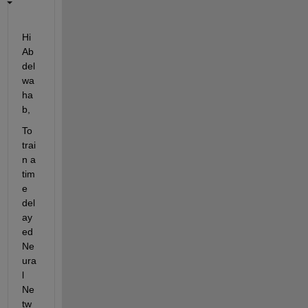
Hi 
Ab
del
wa
ha
b,
To 
trai
n a 
tim
e 
del
ay
ed 
Ne
ura
l 
Ne
tw