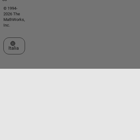
© 1994-
2026 The
MathWorks,
Inc.
Seleziona un sito web
Italia