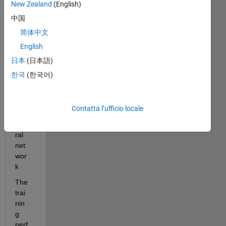
New Zealand
(English)
中国
I 
简体中文
hav
English
e 
buil
日本
(日本語)
d 
한국
(한국어)
Tim
e 
del
Contatta l’ufficio locale
ay 
neu
ral 
net
wor
k
The 
trai
nin
g 
perf