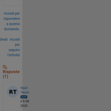
Accedi per
rispondere
a questa
domanda.
ividi
Accedi
per
seguire
l’attività
Risposte
(1)
Rajat
Tewari
il 5 Ott
2020