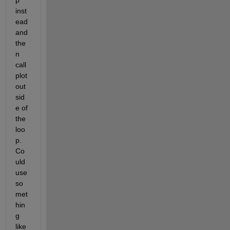
inst
ead 
and 
the
n 
call 
plot 
out
sid
e of 
the 
loo
p. 
Co
uld 
use 
so
met
hin
g 
like 