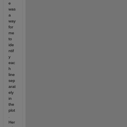
e 
was 
a 
way 
for 
me 
to 
ide
ntif
y 
eac
h 
line 
sep
arat
ely 
in 
the 
plot
. 
Her