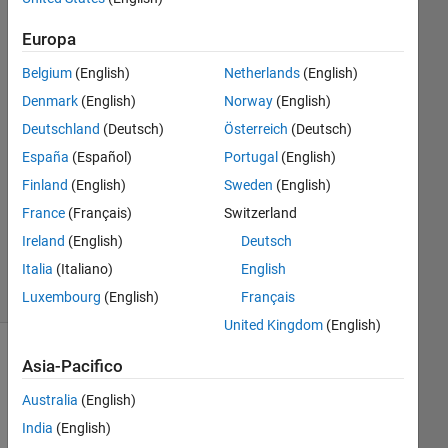
1 Ago
2020
Europa
1
Risposta
Belgium
(English)
Netherlands
(English)
Denmark
(English)
Norway
(English)
Risposta
Deutschland
(Deutsch)
Österreich
(Deutsch)
accettata
España
(Español)
Portugal
(English)
Aggiornato
Finland
(English)
Sweden
(English)
2 Ago
France
(Français)
Switzerland
2020
Ireland
(English)
Deutsch
20
Italia
(Italiano)
English
Visualizzazioni
(30 giorni)
Luxembourg
(English)
Français
United Kingdom
(English)
Mostra
Asia-Pacifico
commenti
Australia
(English)
meno
recenti
India
(English)