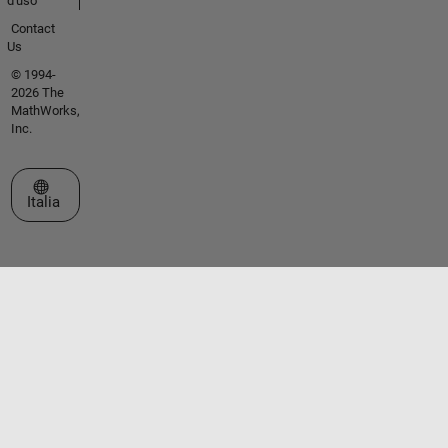
d'uso
Contact
Us
© 1994-
2026 The
MathWorks,
Inc.
Seleziona un sito web
Italia