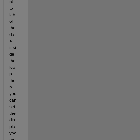
nt 
to 
lab
el 
the 
dat
a 
insi
de 
the 
loo
p 
the
n 
you 
can 
set 
the 
dis
pla
yna
me: