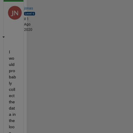
jonas
il 1
Ago
2020
I 
wo
uld 
pro
bab
ly 
coll
ect 
the 
dat
a in 
the 
loo
p 