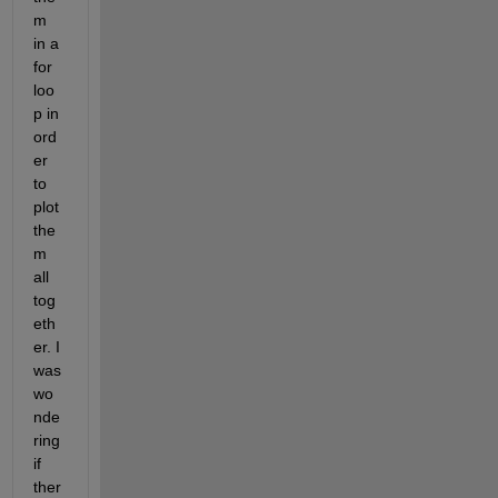
m 
in a 
for 
loo
p in 
ord
er 
to 
plot 
the
m 
all 
tog
eth
er. I 
was 
wo
nde
ring 
if 
ther