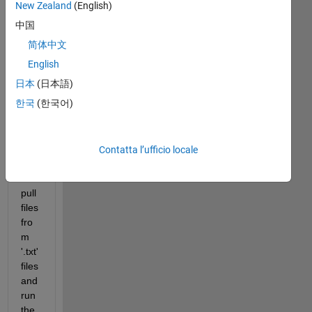
New Zealand
(English)
中国
简体中文
test.txt
English
日本
(日本語)
I 
한국
(한국어)
hav
e a 
cod
e in 
Contatta l’ufficio locale
whi
ch I 
pull 
files 
fro
m 
'.txt' 
files 
and 
run 
the