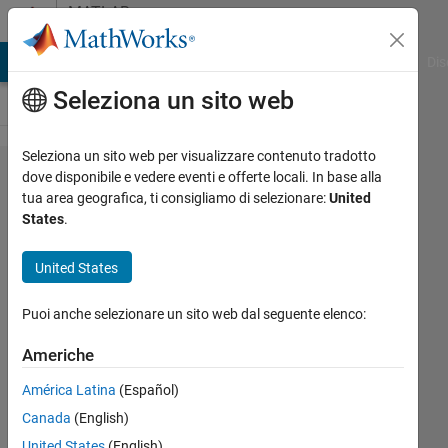
Vai al contenuto
MATLAB
Answers
ATLAB Answers
File Exchange
Cody
AI Chat Playground
Dis
Seleziona un sito web
Seleziona un sito web per visualizzare contenuto tradotto
Is it
dove disponibile e vedere eventi e offerte locali. In base alla
tua area geografica, ti consigliamo di selezionare:
United
possible
States
.
to
identify
United States
data in
Puoi anche selezionare un sito web dal seguente elenco:
a for
loop?
Americhe
América Latina
(Español)
Feliciano
Canada
(English)
Döring
United States
(English)