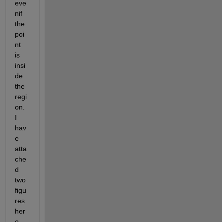
eve
nif 
the 
poi
nt 
is 
insi
de 
the 
regi
on. 
I 
hav
e 
atta
che
d 
two 
figu
res 
her
e. 