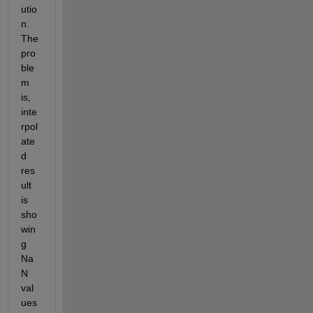
utio
n. 
The 
pro
ble
m 
is, 
inte
rpol
ate
d 
res
ult 
is 
sho
win
g 
Na
N 
val
ues 