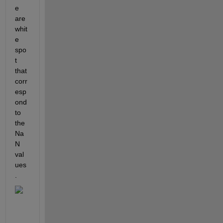
e 
are 
whit
e 
spo
t 
that 
corr
esp
ond 
to 
the 
Na
N 
val
ues
.