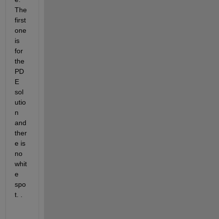
The 
first 
one 
is 
for 
the 
PD
E 
sol
utio
n 
and 
ther
e is 
no 
whit
e 
spo
t. .