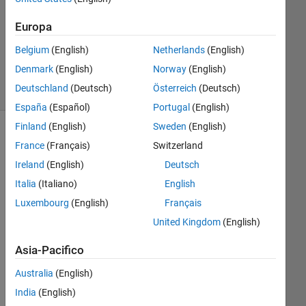
Aggiornato
Europa
5 Ago
2020
Belgium
(English)
Netherlands
(English)
3
Denmark
(English)
Norway
(English)
Visualizzazioni
Deutschland
(Deutsch)
Österreich
(Deutsch)
(30 giorni)
España
(Español)
Portugal
(English)
Finland
(English)
Sweden
(English)
France
(Français)
Switzerland
Ireland
(English)
Deutsch
Italia
(Italiano)
English
Luxembourg
(English)
Français
United Kingdom
(English)
Asia-Pacifico
Hell
o, 
Australia
(English)
I 
India
(English)
am 