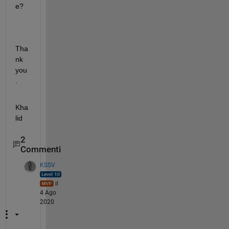
e?
Tha
nk 
you
.
Kha
lid
2
Commenti
KSSV
il
4 Ago
2020