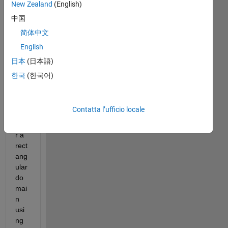
New Zealand
(English)
tryi
ng 
中国
to 
简体中文
solv
English
e a 
Lap
日本
(日本語)
lac
한국
(한국어)
e 
equ
atio
Contatta l’ufficio locale
n 
ove
r a 
rect
ang
ular 
do
mai
n 
usi
ng 