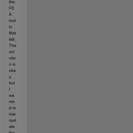
the 
FE
A 
tool 
in 
Mat
lab. 
The 
sol
utio
n is 
oka
y, 
but 
I 
wa
nte
d to 
inte
rpol
ate 
the 