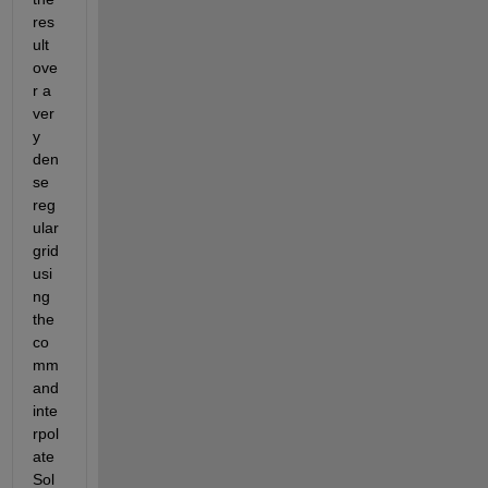
res
ult 
ove
r a 
ver
y 
den
se 
reg
ular 
grid 
usi
ng 
the 
co
mm
and 
inte
rpol
ate
Sol