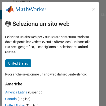
Vai al contenuto
MATLAB
Answers
ATLAB Answers
File Exchange
Cody
AI Chat Playground
Dis
Seleziona un sito web
Seleziona un sito web per visualizzare contenuto tradotto
interpolatesolution
dove disponibile e vedere eventi e offerte locali. In base alla
tua area geografica, ti consigliamo di selezionare:
United
is giving NaN
States
.
results
United States
Khalid
Puoi anche selezionare un sito web dal seguente elenco:
Ibne
Masood
Americhe
4 Ago
2020
América Latina
(Español)
0
Canada
(English)
Risposte
United States
(English)