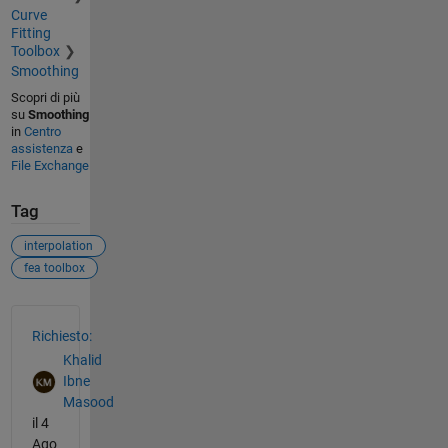
Curve
Fitting
Toolbox
Smoothing
Scopri di più
su
Smoothing
in
Centro
assistenza
e
File Exchange
Tag
interpolation
fea toolbox
Vedere anche
Richiesto:
Khalid
Ibne
Masood
il 4
Ago