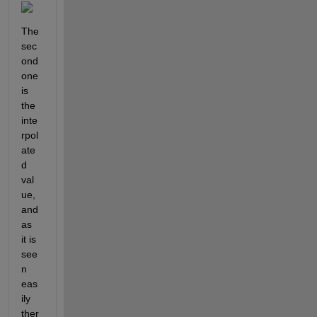
The 
sec
ond 
one 
is 
the 
inte
rpol
ate
d 
val
ue, 
and 
as 
it is 
see
n 
eas
ily 
ther