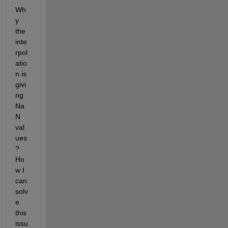
Wh
y 
the 
inte
rpol
atio
n is 
givi
ng 
Na
N 
val
ues
? 
Ho
w I 
can 
solv
e 
this 
issu