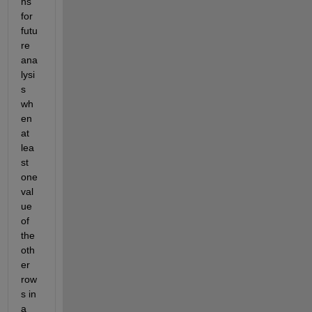
ns 
for 
futu
re 
ana
lysi
s 
wh
en 
at 
lea
st 
one 
val
ue 
of 
the 
oth
er 
row
s in 
a 