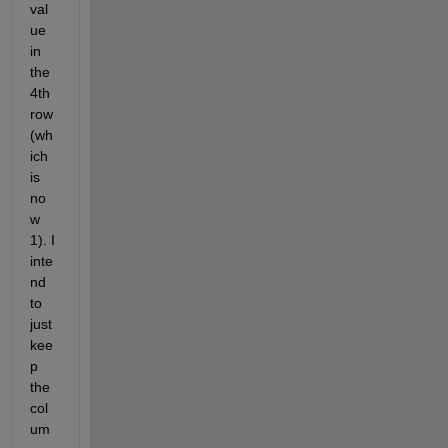
val
ue 
in 
the 
4th 
row 
(wh
ich 
is 
no
w 
1). I 
inte
nd 
to 
just 
kee
p 
the 
col
um