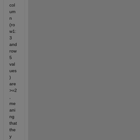
col
um
n 
(ro
w1:
3 
and 
row
5 
val
ues
) 
are 
>=2
, 
me
ani
ng 
that 
the
y 