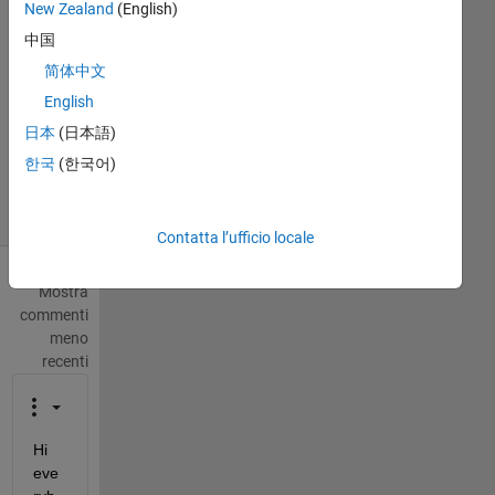
New Zealand
(English)
Risposta
中国
accettata
简体中文
Aggiornato
English
14 Ago
日本
(日本語)
2020
한국
(한국어)
26
Visualizzazioni
(30 giorni)
Contatta l’ufficio locale
Mostra
commenti
meno
recenti
Hi 
eve