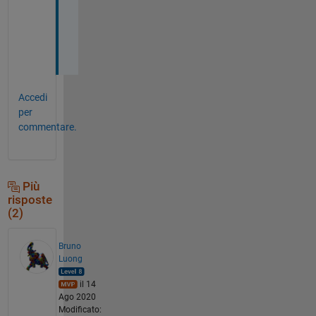
n
k
s
!
Accedi
per
commentare.
Più
risposte
(2)
Bruno
Luong
il 14
Ago 2020
Modificato: