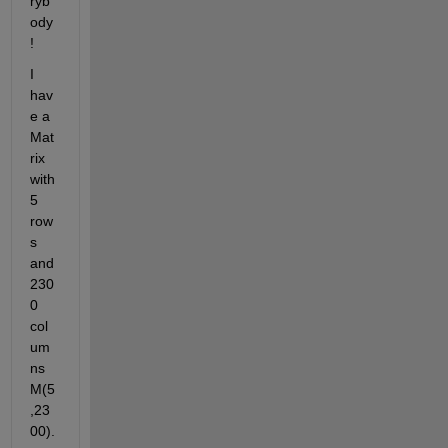
ryb
ody
!
I 
hav
e a 
Mat
rix 
with 
5 
row
s 
and 
230
0 
col
um
ns 
M(5
,23
00).