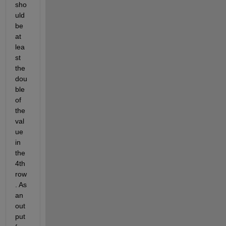
sho
uld 
be 
at 
lea
st 
the 
dou
ble 
of 
the 
val
ue 
in 
the 
4th 
row
. As 
an 
out
put 