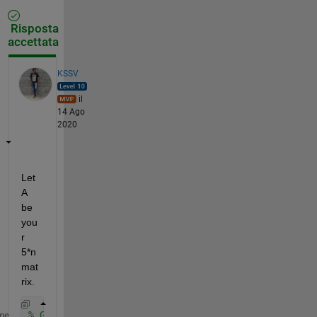
Risposta
accettata
KSSV
il
14 Ago
2020
Let 
A 
be 
you
r 
5*n 
mat
rix. 
% GEt ratio
me