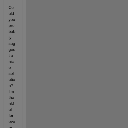
Co
uld 
you 
pro
bab
ly 
sug
ges
t a 
nic
e 
sol
utio
n? 
I'm 
tha
nkf
ul 
for 
eve
ry 