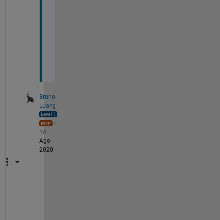
u
r 
h
e
l
p
!
Bruno
Luong
il
14
Ago
2020
s
h
o