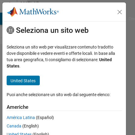
Vai al contenuto
MATLAB
Answers
ATLAB Answers
File Exchange
Cody
AI Chat Playground
Dis
Seleziona un sito web
Seleziona un sito web per visualizzare contenuto tradotto
How to
dove disponibile e vedere eventi e offerte locali. In base alla
tua area geografica, ti consigliamo di selezionare:
United
select
States
.
certain
columns
United States
of a
Puoi anche selezionare un sito web dal seguente elenco:
matrix
only
Americhe
when the
América Latina
(Español)
values in
Canada
(English)
certain
United States
(English)