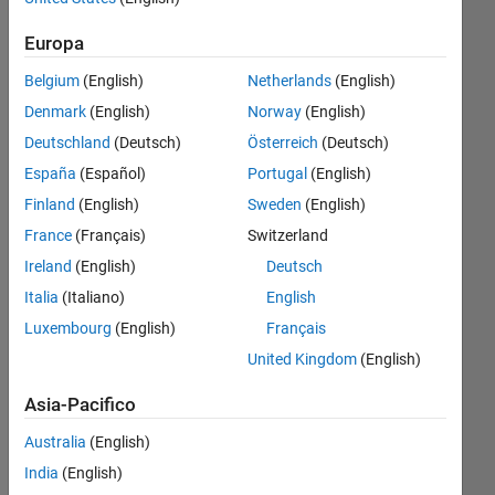
rows
Europa
showing
Belgium
(English)
Netherlands
(English)
the the
Denmark
(English)
Norway
(English)
double of
Deutschland
(Deutsch)
Österreich
(Deutsch)
the value
España
(Español)
Portugal
(English)
in a
Finland
(English)
Sweden
(English)
particular
France
(Français)
Switzerland
row of a
Ireland
(English)
Deutsch
column?
Italia
(Italiano)
English
Luxembourg
(English)
Français
Kim
United Kingdom
(English)
Arnold
14 Ago
Asia-Pacifico
2020
3
Australia
(English)
Risposte
India
(English)