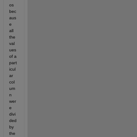
os 
bec
aus
e 
all 
the 
val
ues 
of a 
part
icul
ar 
col
um
n 
wer
e 
divi
ded 
by 
the 