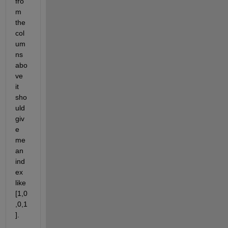
fro
m 
the 
col
um
ns 
abo
ve 
it 
sho
uld 
giv
e 
me 
an 
ind
ex 
like 
[1,0
,0,1
]. 