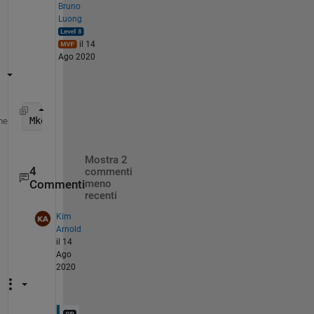
Bruno
Luong
il 14
Ago 2020
Mkeep = M(:,any(M>=2,1))
me
Mostra 2
4
commenti
Commenti
meno
recenti
Kim
Arnold
il 14
Ago
2020