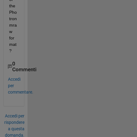
the 
Pho
tron 
mra
w 
for
mat
?
0
Commenti
Accedi
per
commentare.
Accedi per
rispondere
a questa
domanda.