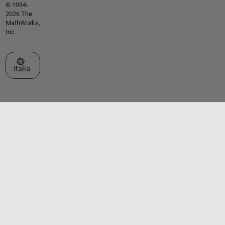
© 1994-
2026 The
MathWorks,
Inc.
Seleziona un sito web
Italia