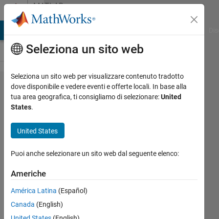
Vai al contenuto
MATLAB
Answers
ATLAB Answers
File Exchange
Cody
AI Chat Playground
Dis
Seleziona un sito web
Seleziona un sito web per visualizzare contenuto tradotto
Phantom
dove disponibile e vedere eventi e offerte locali. In base alla
tua area geografica, ti consigliamo di selezionare:
United
cine
States
.
format
and
United States
Photron
Puoi anche selezionare un sito web dal seguente elenco:
mraw
Americhe
Linda
América Latina
(Español)
Howser
Canada
(English)
20 Ago
United States
(English)
2020