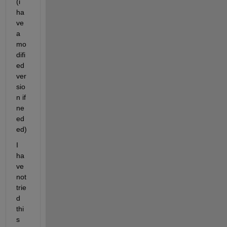
(i 
ha
ve 
a 
mo
difi
ed 
ver
sio
n if 
ne
ed
ed)
I 
ha
ve 
not 
trie
d 
thi
s 