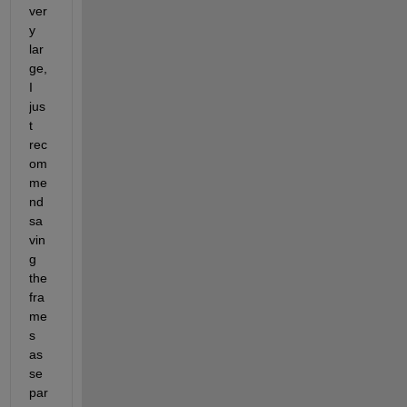
ver
y 
lar
ge, 
I 
jus
t 
rec
om
me
nd 
sa
vin
g 
the 
fra
me
s 
as 
se
par