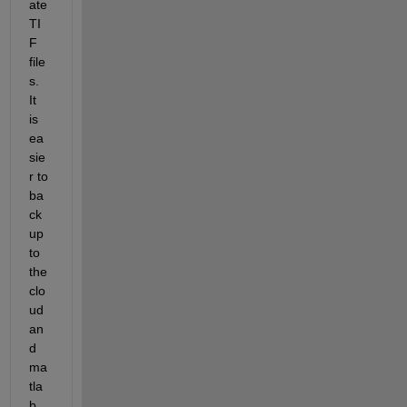
ate 
TI
F 
file
s. 
It 
is 
ea
sie
r to 
ba
ck
up 
to 
the 
clo
ud 
an
d 
ma
tla
b 