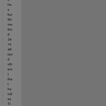
ha
s 
bui
ltin 
me
tho
d 
im
re
ad
(an
d 
oth
ers
) 
tha
t 
ha
ndl
es 
TI