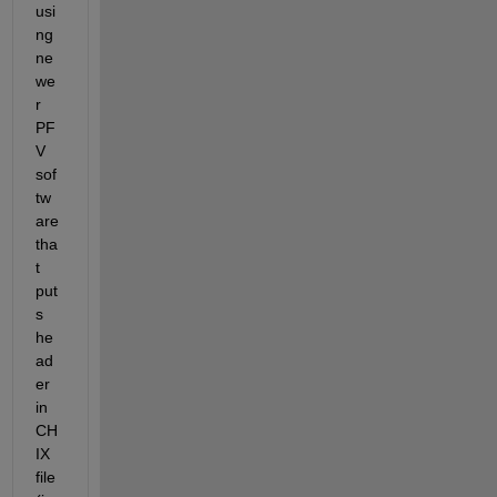
usi
ng 
ne
we
r 
PF
V 
sof
tw
are 
tha
t 
put
s 
he
ad
er 
in  
CH
IX 
file 