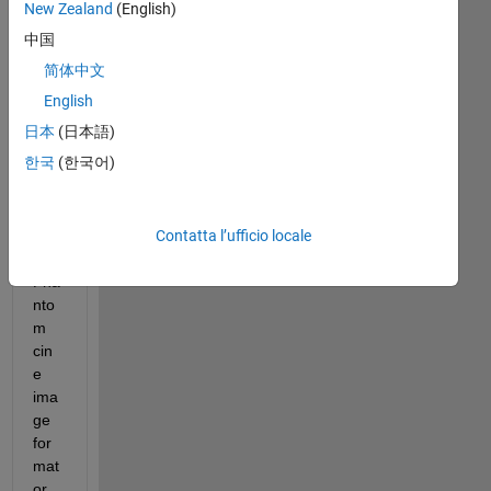
es 
New Zealand
(English)
Mat
中国
lab 
简体中文
hav
e 
English
sup
日本
(日本語)
port 
한국
(한국어)
for 
rea
din
Contatta l’ufficio locale
g 
the 
Pha
nto
m 
cin
e 
ima
ge 
for
mat 
or 