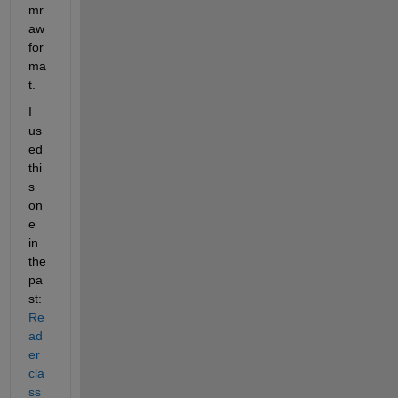
mr
aw 
for
ma
t.
I 
us
ed 
thi
s 
on
e 
in 
the 
pa
st: 
Re
ad
er 
cla
ss 