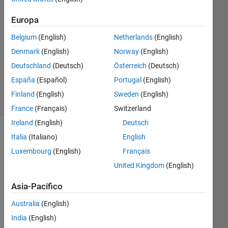
1
Europa
Risposta
Belgium
(English)
Netherlands
(English)
Aggiornato
Denmark
(English)
Norway
(English)
10 Feb
Deutschland
(Deutsch)
Österreich
(Deutsch)
2022
6
España
(Español)
Portugal
(English)
Visualizzazioni
Finland
(English)
Sweden
(English)
(30 giorni)
France
(Français)
Switzerland
Ireland
(English)
Deutsch
Italia
(Italiano)
English
Luxembourg
(English)
Français
United Kingdom
(English)
Asia-Pacifico
Australia
(English)
India
(English)
Do