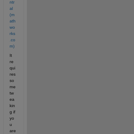
ntr
al 
(m
ath
wo
rks
.co
m)
It 
re 
qui
res 
so
me 
tw
ea
kin
g if 
yo
u 
are 