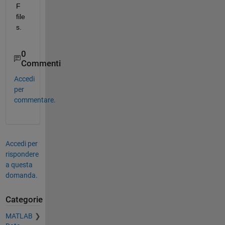
F 
file
s.
0
Commenti
Accedi
per
commentare.
Accedi per
rispondere
a questa
domanda.
Categorie
MATLAB