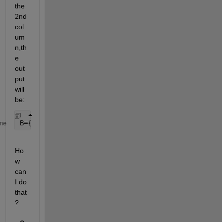
the 
2nd 
col
um
n,th
e 
out
put 
will 
be:
B={[2 5 4]  [2 3] [1 2 3];[1 2 5] [3 4] [1 2 3]};
me
Ho
w 
can 
I do 
that
?