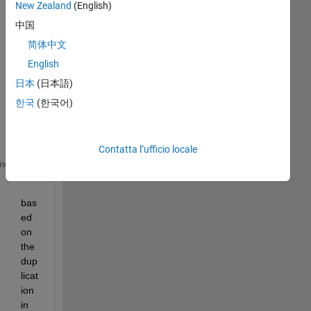
New Zealand
(English)
中国
简体中文
English
日本
(日本語)
The 
inp
한국
(한국어)
ut 
is:
Contatta l’ufficio locale
A={[1 2 3] [2 3] [1 2 3];[2 5 8] [3 4] [1 2 3];[2 5
me
bas
ed 
on 
the 
dup
licat
ion 
in 