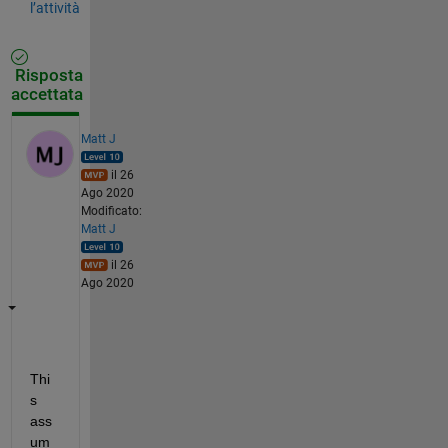
l’attività
Risposta
accettata
Matt J
il 26
Ago 2020
Modificato:
Matt J
il 26
Ago 2020
Thi
s 
ass
um