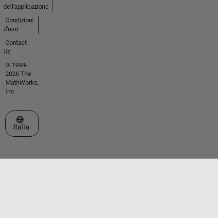
dell'applicazione
Condizioni
d'uso
Contact
Us
© 1994-
2026 The
MathWorks,
Inc.
Seleziona un sito web
Italia