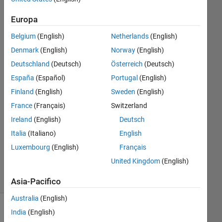
Europa
SM
26 Ago
Belgium
(English)
Netherlands
(English)
2020
Denmark
(English)
Norway
(English)
1
Deutschland
(Deutsch)
Österreich
(Deutsch)
Risposta
España
(Español)
Portugal
(English)
Risposta
Finland
(English)
Sweden
(English)
accettata
France
(Français)
Switzerland
Ireland
(English)
Deutsch
Aggiornato
Italia
(Italiano)
English
26 Ago
2020
Luxembourg
(English)
Français
11
United Kingdom
(English)
Visualizzazioni
(30 giorni)
Asia-Pacifico
Australia
(English)
India
(English)