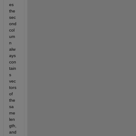
es 
the 
sec
ond 
col
um
n 
alw
ays 
con
tain
s 
vec
tors 
of 
the 
sa
me 
len
gth, 
and 