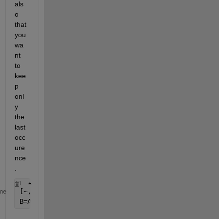
als
o 
that 
you 
wa
nt 
to 
kee
p 
onl
y 
the 
last 
occ
ure
nce
.
[~,idx]=unique(cell2mat(A(:,2)),
'rows'
,
'last'
);
me
B=A(idx,:);