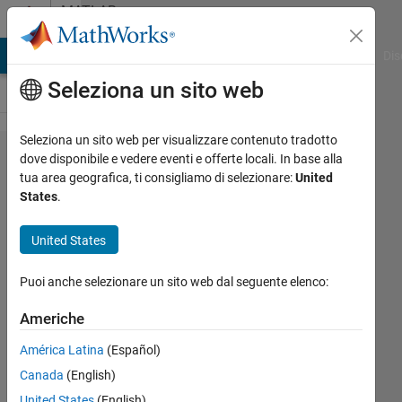
Vai al contenuto
MATLAB
Answers
ATLAB Answers
File Exchange
Cody
AI Chat Playground
Dis
Seleziona un sito web
Seleziona un sito web per visualizzare contenuto tradotto
How can
dove disponibile e vedere eventi e offerte locali. In base alla
tua area geografica, ti consigliamo di selezionare:
United
I delete
States
.
the
duplicate
United States
rows in
Puoi anche selezionare un sito web dal seguente elenco:
cell
based on
Americhe
a
América Latina
(Español)
particular
Canada
(English)
column?
United States
(English)