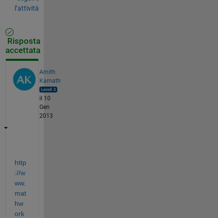
l’attività
Risposta
accettata
Amith
Kamath
il 10
Gen
2013
http
://w
ww.
mat
hw
ork