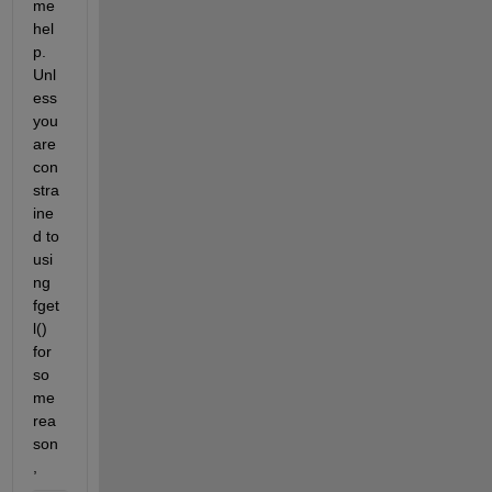
me 
hel
p. 
Unl
ess 
you 
are 
con
stra
ine
d to 
usi
ng 
fget
l() 
for 
so
me 
rea
son
,