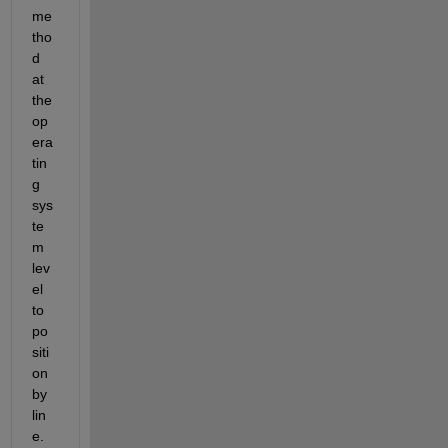
me
tho
d 
at 
the 
op
era
tin
g 
sys
te
m 
lev
el 
to 
po
siti
on 
by 
lin
e. 