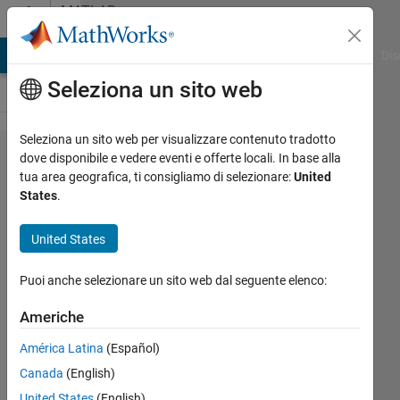
Vai al contenuto
MATLAB
Answers
ATLAB Answers
File Exchange
Cody
AI Chat Playground
Dis
Seleziona un sito web
Seleziona un sito web per visualizzare contenuto tradotto
Using
dove disponibile e vedere eventi e offerte locali. In base alla
tua area geografica, ti consigliamo di selezionare:
United
fgetl()
States
.
to
read
United States
lines
Puoi anche selezionare un sito web dal seguente elenco:
ZK
Americhe
10 Gen
América Latina
(Español)
2013
Canada
(English)
2
Risposte
United States
(English)