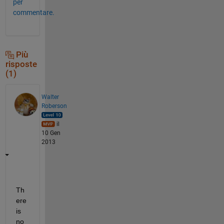
per
commentare.
Più
risposte
(1)
Walter
Roberson
il
10 Gen
2013
Th
ere 
is 
no 