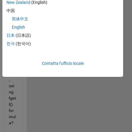
New Zealand
(English)
ose 
中国
diff
ere
简体中文
nt 
English
line 
日本
(日本語)
to 
rea
한국
(한국어)
d 
inst
ead 
Contatta l’ufficio locale
first 
line
, 
usi
ng 
fget
l() 
for
mul
a?