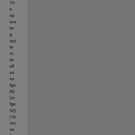
Th
e 
op
era
tin
g 
sys
te
m 
its
elf 
us
es 
fge
tl() 
(or 
fge
ts()
) to 
mo
ve 