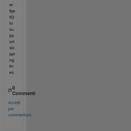
er 
fge
tl() 
to 
su
pp
ort 
ski
ppi
ng 
lin
es.
0
Commenti
Accedi
per
commentare.