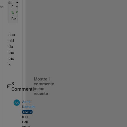
C = textscan(fid, 
'%s'
,
'delimiter'
, 
'\n'
);
me
% Setup the line number in LineNum,
RelevantLine=C{1}{Linenum};
sho
uld 
do 
the 
tric
k.
Mostra 1
3
commento
Commenti
meno
recente
Amith
Kamath
il 11
Gen