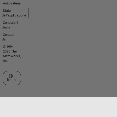
Antipirateria
Stato
dell'applicazione
Condizioni
d'uso
Contact
Us
© 1994-
2026 The
MathWorks,
Inc.
Seleziona un sito web
Italia