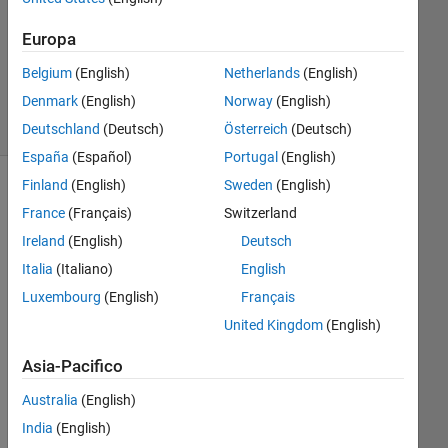
Europa
Risposta
accettata
Belgium
(English)
Netherlands
(English)
23
Denmark
(English)
Norway
(English)
Visualizzazioni
(30 giorni)
Deutschland
(Deutsch)
Österreich
(Deutsch)
España
(Español)
Portugal
(English)
Finland
(English)
Sweden
(English)
Mostra
France
(Français)
Switzerland
commenti
meno
Ireland
(English)
Deutsch
recenti
Italia
(Italiano)
English
Luxembourg
(English)
Français
United Kingdom
(English)
Ho
Asia-Pacifico
w 
Australia
(English)
can 
I 
India
(English)
cho