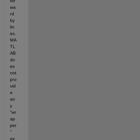
for
wa
rd 
by 
lin
es. 
MA
TL
AB 
do
es 
not 
pro
vid
e 
an
y 
"wr
ap
per
" 
ov