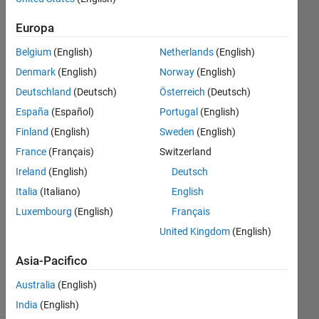
of points in
Europa
each region
Belgium
(English)
Netherlands
(English)
Denmark
(English)
Norway
(English)
Tamoor
Shafique
Deutschland
(Deutsch)
Österreich
(Deutsch)
3 Set
España
(Español)
Portugal
(English)
2020
Finland
(English)
Sweden
(English)
2
France
(Français)
Switzerland
Risposte
Ireland
(English)
Deutsch
Risposta
Italia
(Italiano)
English
accettata
Luxembourg
(English)
Français
United Kingdom
(English)
Aggiornato
3 Set 2020
Asia-Pacifico
39
Visualizzazioni
Australia
(English)
(30 giorni)
India
(English)