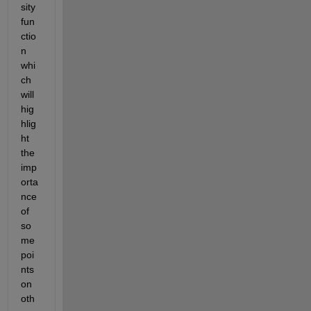
sity 
fun
ctio
n 
whi
ch 
will 
hig
hlig
ht 
the 
imp
orta
nce 
of 
so
me 
poi
nts 
on 
oth