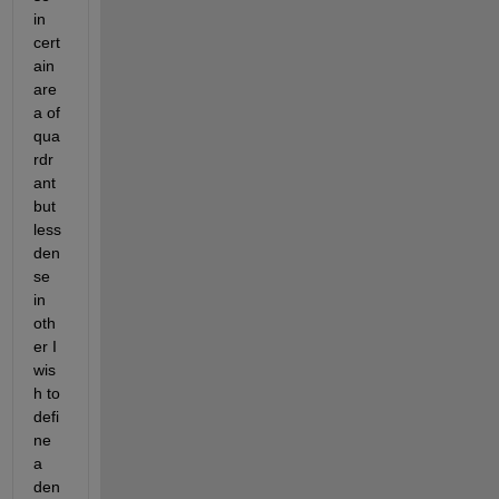
in 
cert
ain 
are
a of 
qua
rdr
ant 
but 
less 
den
se 
in 
oth
er I 
wis
h to 
defi
ne 
a 
den