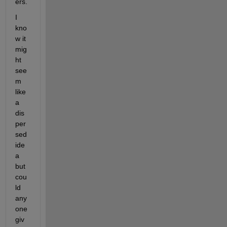
ers.
I 
kno
w it 
mig
ht 
see
m 
like 
a 
dis
per
sed 
ide
a 
but 
cou
ld 
any
one 
giv