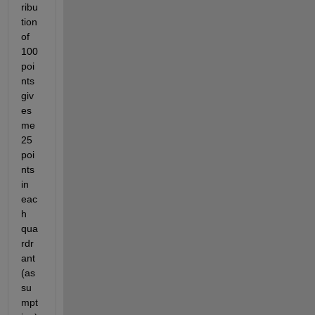
ribu
tion 
of 
100 
poi
nts 
giv
es 
me 
25 
poi
nts 
in 
eac
h 
qua
rdr
ant 
(as
su
mpt