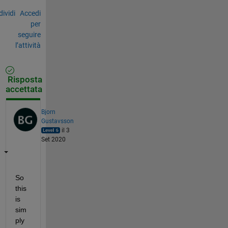
ividi
Accedi
per
seguire
l’attività
Risposta
accettata
Bjorn
Gustavsson
il 3
Set 2020
So 
this 
is 
sim
ply 