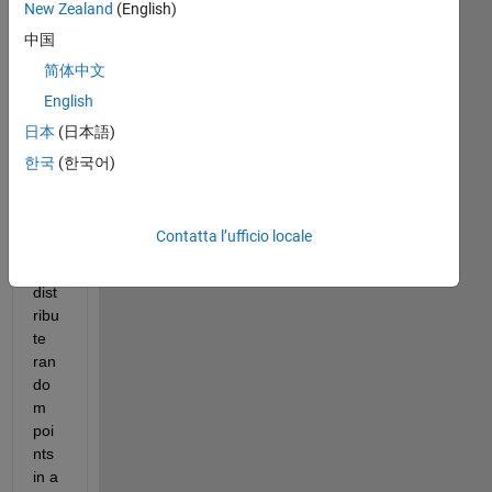
New Zealand
(English)
中国
简体中文
English
日本
(日本語)
한국
(한국어)
I 
wa
Contatta l’ufficio locale
nt 
to 
dist
ribu
te 
ran
do
m 
poi
nts 
in a 