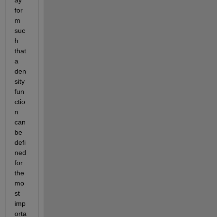
ay 
for
m 
suc
h 
that 
a 
den
sity 
fun
ctio
n 
can 
be 
defi
ned 
for 
the 
mo
st 
imp
orta