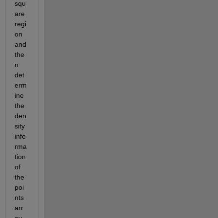
squ
are 
regi
on 
and 
the
n 
det
erm
ine 
the 
den
sity 
info
rma
tion 
of 
the 
poi
nts 
arr