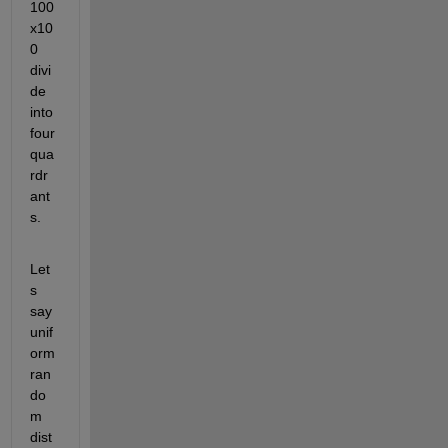
100
x10
0 
divi
de 
into 
four 
qua
rdr
ant
s.
Let
s 
say 
unif
orm 
ran
do
m 
dist