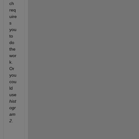
ch 
req
uire
s 
you 
to 
do 
the 
wor
k. 
Or 
you 
cou
ld 
use 
hist
ogr
am
2
.