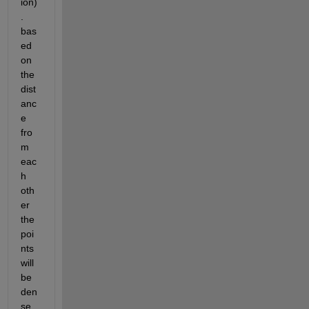
ion)
. 
bas
ed 
on 
the 
dist
anc
e 
fro
m 
eac
h 
oth
er 
the 
poi
nts 
will 
be 
den
se 