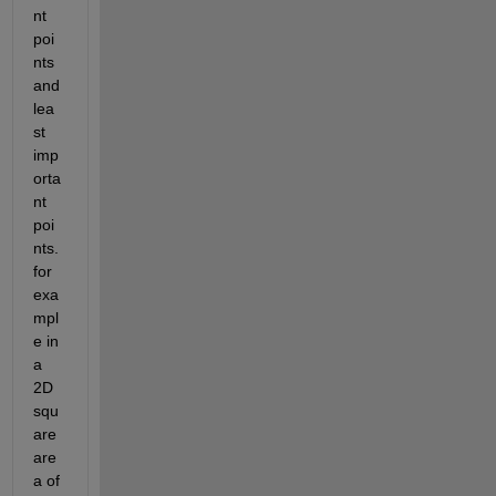
nt 
poi
nts 
and 
lea
st 
imp
orta
nt 
poi
nts. 
for 
exa
mpl
e in 
a 
2D 
squ
are 
are
a of 