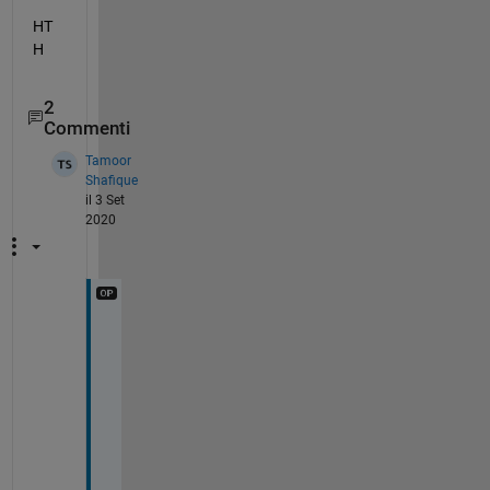
HT
H
2
Commenti
Tamoor
Shafique
il 3 Set
2020
T
h
a
n
k 
y
o