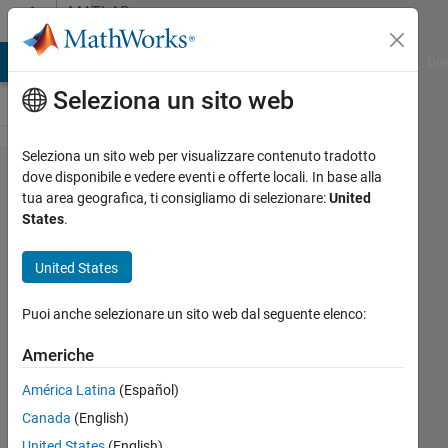
Vai al contenuto
MATLAB
Answers
ATLAB Answers
File Exchange
Cody
AI Chat Playground
Dis
Seleziona un sito web
Seleziona un sito web per visualizzare contenuto tradotto
In a
dove disponibile e vedere eventi e offerte locali. In base alla
tua area geografica, ti consigliamo di selezionare:
United
random
States
.
distribution
of points in
United States
square
Puoi anche selezionare un sito web dal seguente elenco:
area how
can we
Americhe
determine
América Latina
(Español)
the density
Canada
(English)
information
United States
(English)