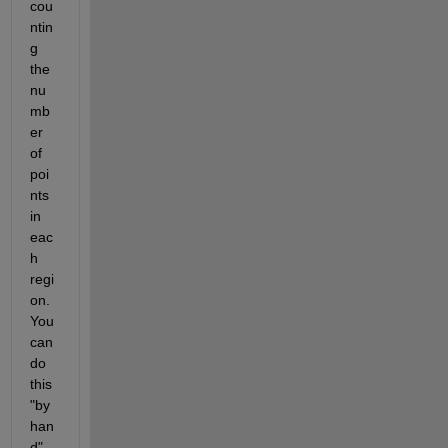
cou
ntin
g 
the 
nu
mb
er 
of 
poi
nts 
in 
eac
h 
regi
on. 
You 
can 
do 
this 
"by 
han
d" 