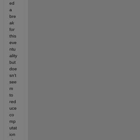
ed 
a 
bre
ak 
for 
this 
eve
ntu
ality 
but 
doe
sn't 
see
m 
to 
red
uce 
co
mp
utat
ion