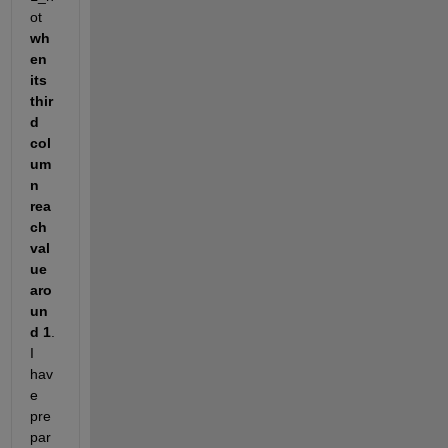
ot 
wh
en 
its 
thir
d 
col
um
n 
rea
ch 
val
ue 
aro
un
d 1
. 
I 
hav
e 
pre
par