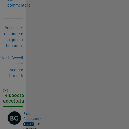
commentare.
Accedi per
rispondere
a questa
domanda.
ividi
Accedi
per
seguire
l’attività
Risposta
accettata
Bjorn
Gustavsson
il 19