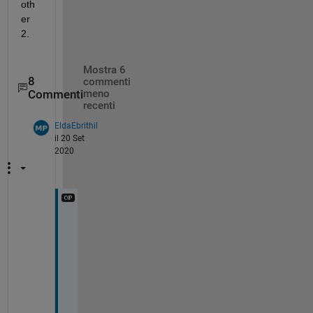
oth
er 
2. 
Mostra 6
8
commenti
Commenti
meno
recenti
EldaEbrithil
il 20 Set
2020
M
o
r
e
o
v
e