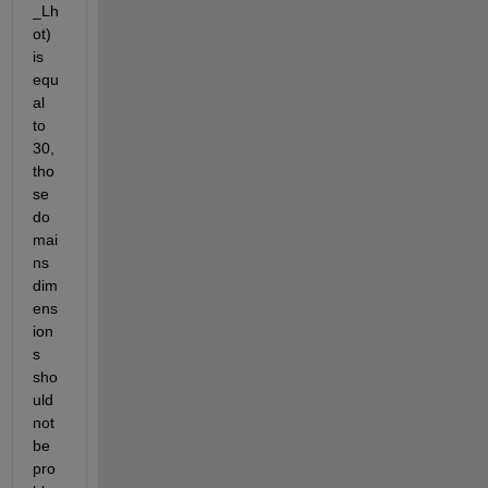
_Lh
ot) 
is 
equ
al 
to 
30,  
tho
se 
do
mai
ns 
dim
ens
ion
s 
sho
uld 
not 
be 
pro