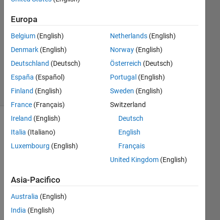
Risposta
accettata
Europa
Belgium
(English)
Netherlands
(English)
Aggiornato
20 Set
Denmark
(English)
Norway
(English)
2020
Deutschland
(Deutsch)
Österreich
(Deutsch)
34
España
(Español)
Portugal
(English)
Visualizzazioni
Finland
(English)
Sweden
(English)
(30 giorni)
France
(Français)
Switzerland
Ireland
(English)
Deutsch
Mostra
Italia
(Italiano)
English
commenti
Luxembourg
(English)
Français
meno
recenti
United Kingdom
(English)
Asia-Pacifico
Hi 
Australia
(English)
all
India
(English)