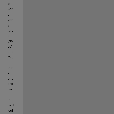
is 
ver
y 
ver
y 
larg
e 
(da
ys) 
due 
to ( 
i 
thin
k)  
one 
pro
ble
m. 
In 
part
icul