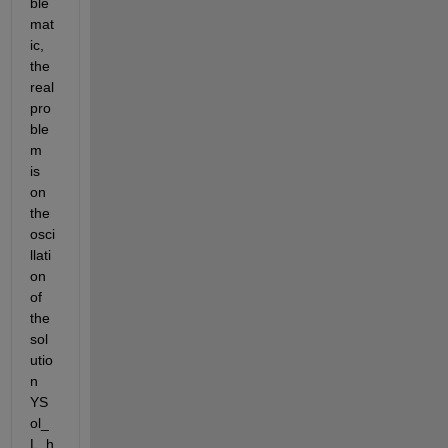
ble
mat
ic, 
the 
real 
pro
ble
m 
is 
on 
the 
osci
llati
on 
of 
the 
sol
utio
n 
YS
ol_
L_h