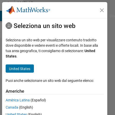
Vai al contenuto
MATLAB
Answers
ATLAB Answers
File Exchange
Cody
AI Chat Playground
Dis
Seleziona un sito web
Seleziona un sito web per visualizzare contenuto tradotto
Reduce
dove disponibile e vedere eventi e offerte locali. In base alla
tua area geografica, ti consigliamo di selezionare:
United
computational
States
.
time for ODE
solver
United States
Puoi anche selezionare un sito web dal seguente elenco:
EldaEbrithil
19 Set
Americhe
2020
América Latina
(Español)
1
Risposta
Canada
(English)
United States
(English)