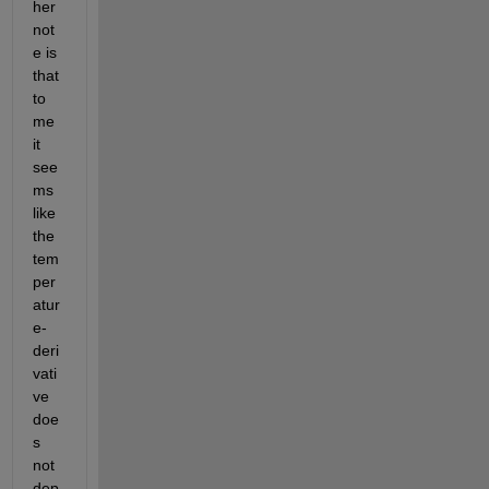
her 
not
e is 
that 
to 
me 
it 
see
ms 
like 
the 
tem
per
atur
e-
deri
vati
ve 
doe
s 
not 
dep