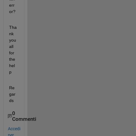
err
or?
Tha
nk 
you 
all 
for 
the 
hel
p
Re
gar
ds
0
Commenti
Accedi
per