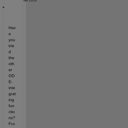
Set 2020
Hav
e 
you 
trie
d 
the 
oth
er 
OD
E-
inte
grat
ing 
fun
ctio
ns? 
Fro