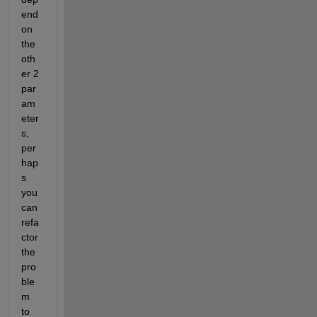
end 
on 
the 
oth
er 2 
par
am
eter
s, 
per
hap
s 
you 
can 
refa
ctor 
the 
pro
ble
m 
to 