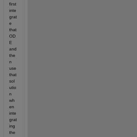
first 
inte
grat
e 
that 
OD
E 
and 
the
n 
use 
that 
sol
utio
n 
wh
en 
inte
grat
ing 
the 