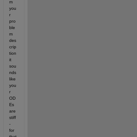
m 
you
r 
pro
ble
m 
des
crip
tion 
it 
sou
nds 
like 
you
r 
OD
Es 
are 
stiff 
- 
for 
that 