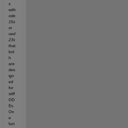
s 
with 
ode
15s
or 
oed
23s
that 
bot
h 
are 
des
ign
ed 
for 
stiff 
OD
Es. 
On
e 
furt