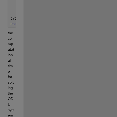
    ((0.5*((gamma*M^2)+1))*(1+((gamma-1)/2)*M^2)/(1
    (Ch_hot*(Tw_hot-Tt)*Perim_hot)/(Aeff_hot*Tt));
dYdx=[dTtdx;dPtdx;dMdx];
end
the 
co
mp
utat
ion
al 
tim
e 
for 
solv
ing 
the 
OD
E 
syst
em 