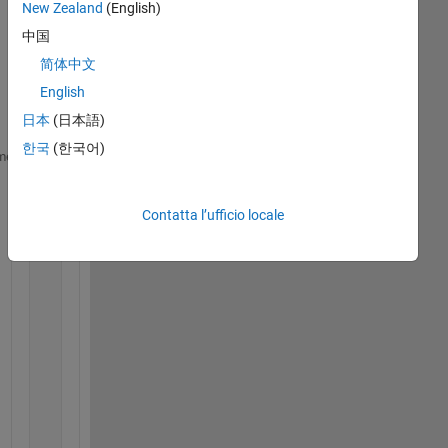
i 
New Zealand
(English)
hav
中国
e 
简体中文
this 
cod
English
e
日本
(日本語)
한국
(한국어)
for 
iDom_hot = 1:numel(Dall_hot)
me
    xRange_hot = Dall_hot{iDom_hot};
for 
iInitial_hot = 1:numel(Y0_Lhot)
Contatta l’ufficio locale
            Mach_hot=Mach_cell_hot{iInitial_hot};
            Tw_hot=Tnew_cell_hot{iDom_hot};
            Ch_hot=ChL_cell_hot{iDom_hot,iInitial_h
            Fc_hot=fL_cell_hot{iDom_hot,iInitial_ho
            Hrrj_hot=hrrj_cell_hot{iDom_hot};
            Aeff_hot=Aeff_cell_hot{iDom_hot,iInitia
            Perim_hot=Perim_cell_hot{iDom_hot,iInit
            L_Ength_hot=L_cell_hot{iDom_hot};
            Pend_chamb_hot=Pressure_ED_chamber_cell
if 
Ch_hot>0&&Fc_hot>0&&Hrrj_hot>0&&Tw_hot>