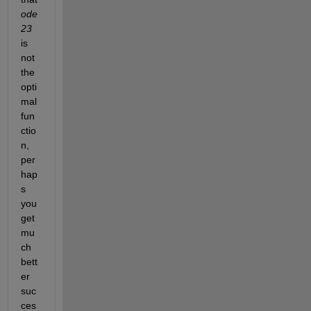
ode
23
is 
not 
the 
opti
mal 
fun
ctio
n, 
per
hap
s 
you 
get 
mu
ch 
bett
er 
suc
ces