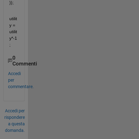
));
utilit
y = 
utilit
y*-1
;
0
Commenti
Accedi
per
commentare.
Accedi per
rispondere
a questa
domanda.