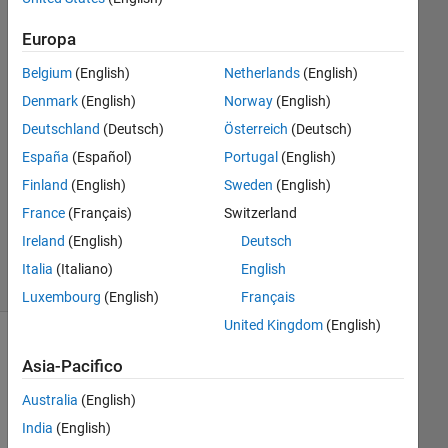
function
Europa
value: NaN
Belgium
(English)
Netherlands
(English)
Denmark
(English)
Norway
(English)
deepthi
b
Deutschland
(Deutsch)
Österreich
(Deutsch)
25 Set
España
(Español)
Portugal
(English)
2020
Finland
(English)
Sweden
(English)
0
France
(Français)
Switzerland
Risposte
28
Ireland
(English)
Deutsch
Visualizzazioni
Italia
(Italiano)
English
(30 giorni)
Luxembourg
(English)
Français
United Kingdom
(English)
Asia-Pacifico
Australia
(English)
India
(English)