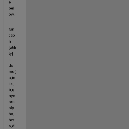
e 
bel
ow.
fun
ctio
n 
[utili
ty] 
= 
de
mo(
a,in
itx,
b,q,
nye
ars,
alp
ha,
bet
a,di