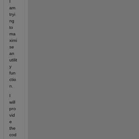
I 
am 
tryi
ng 
to 
ma
ximi
se 
an 
utilit
y 
fun
ctio
n.
I 
will 
pro
vid
e 
the 
cod