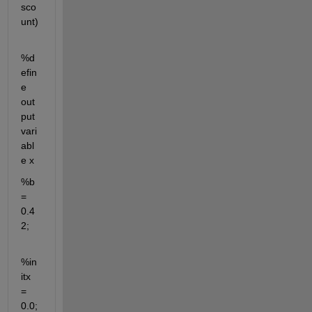
sco
unt)
%d
efin
e 
out
put 
vari
abl
e x
%b 
= 
0.4
2;
%in
itx 
= 
0.0;