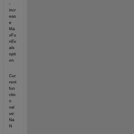
- 
incr
eas
e 
Ma
xFu
nEv
als 
opti
on.
Cur
rent 
fun
ctio
n 
val
ue: 
Na
N 