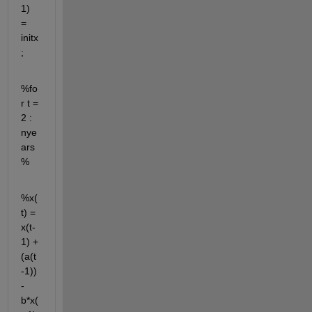
1)   
= 
initx
;
%fo
r t = 
2 : 
nye
ars
%
%x(
t) = 
x(t-
1) + 
(a(t
-1)) 
- 
b*x(