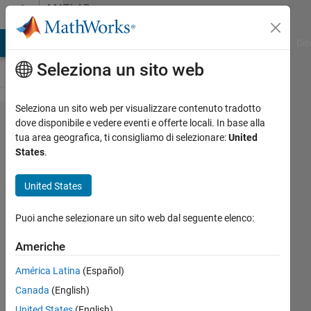
Vai al contenuto
MATLAB
Answers
ATLAB Answers
File Exchange
Cody
AI Chat Playground
Dis
Seleziona un sito web
Seleziona un sito web per visualizzare contenuto tradotto
Maximum
dove disponibile e vedere eventi e offerte locali. In base alla
tua area geografica, ti consigliamo di selezionare:
United
number of
States
.
function
evaluations
United States
has been
Puoi anche selezionare un sito web dal seguente elenco:
exceeded -
increase
Americhe
MaxFunEvals
América Latina
(Español)
option.
Canada
(English)
Current
United States
(English)