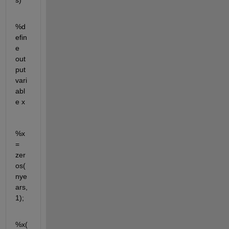
s)
%d
efin
e 
out
put 
vari
abl
e x
%x      
= 
zer
os(
nye
ars,
1);
%x(