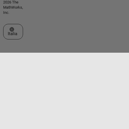
2026 The
MathWorks,
Inc.
Seleziona un sito web
Italia