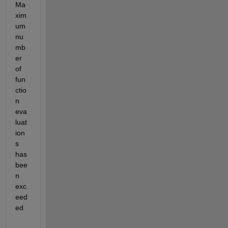
Ma
xim
um 
nu
mb
er 
of 
fun
ctio
n 
eva
luat
ion
s 
has 
bee
n 
exc
eed
ed