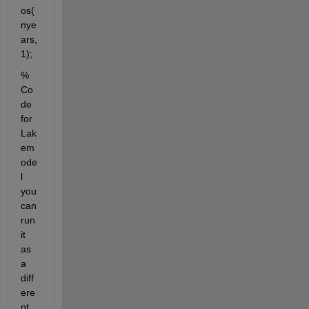
os(
nye
ars,
1);
% 
Co
de 
for 
Lak
em
ode
l 
you 
can 
run 
it 
as 
a 
diff
ere
nt 