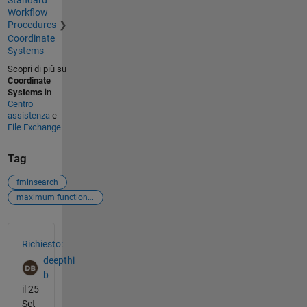
Standard
Workflow
Procedures
Coordinate
Systems
Scopri di più su
Coordinate
Systems
in
Centro
assistenza
e
File Exchange
Tag
fminsearch
maximum function evaluations exceeded
Vedere anche
Richiesto:
deepthi
b
il 25
Set