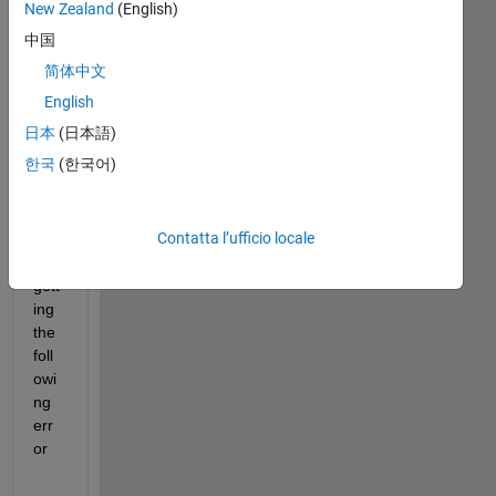
New Zealand
(English)
中国
简体中文
Whi
le 
English
usi
日本
(日本語)
ng 
한국
(한국어)
fmi
nse
arc
Contatta l’ufficio locale
h I 
am 
gett
ing 
the 
foll
owi
ng 
err
or