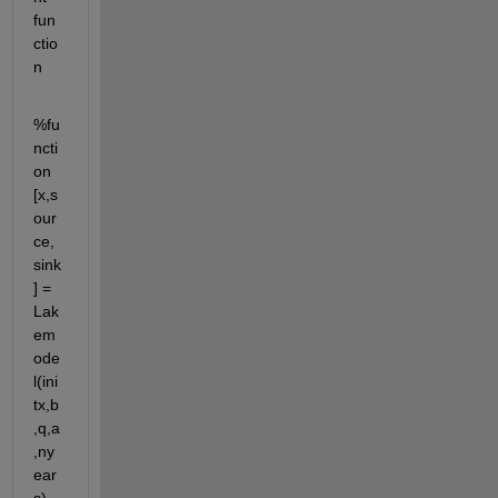
fun
ctio
n
%fu
ncti
on 
[x,s
our
ce,
sink
] = 
Lak
em
ode
l(ini
tx,b
,q,a
,ny
ear