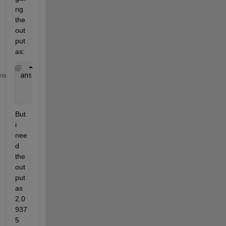
ng 
the 
out
put 
as:
ans =
me
    2.0938
But 
i 
nee
d 
the 
out
put 
as 
2.0
937
5 