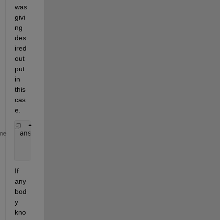
was 
givi
ng 
des
ired 
out
put 
in 
this 
cas
e.
ans =
me
    2.1875
If 
any
bod
y 
kno