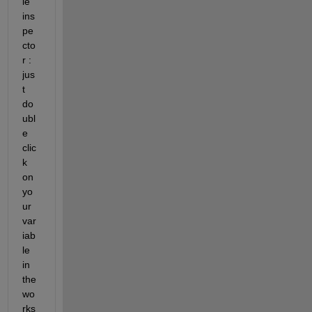
le 
ins
pe
cto
r : 
jus
t 
do
ubl
e 
clic
k 
on 
yo
ur 
var
iab
le 
in 
the 
wo
rks