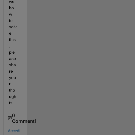
ws 
ho
w 
to 
solv
e 
this
, 
ple
ase 
sha
re 
you
r 
tho
ugh
ts.
0
Commenti
Accedi