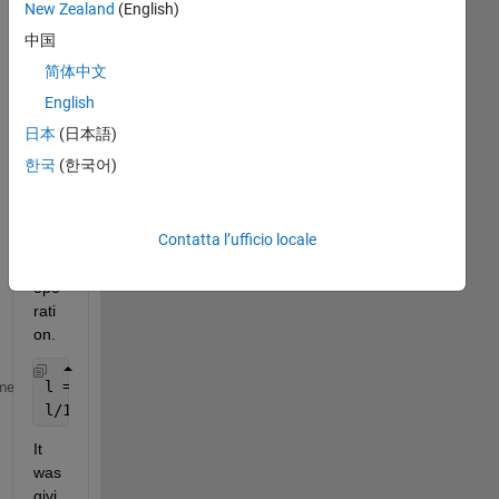
am 
New Zealand
(English)
tryi
中国
ng 
简体中文
to 
perf
English
orm 
日本
(日本語)
the 
한국
(한국어)
foll
owi
ng 
Contatta l’ufficio locale
divi
son 
ope
rati
on.
l = 2.093750000000000e+09;
me
l/10^9
It 
was 
givi