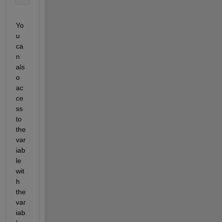
Yo
u 
ca
n 
als
o 
ac
ce
ss 
to 
the 
var
iab
le 
wit
h 
the 
var
iab