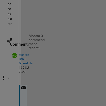
pa
ce 
ex
plo
rer.
Mostra 3
5
commenti
Commenti
meno
recenti
Mahesh
Babu
Dhanekula
il 30 Set
2020
T
h
a