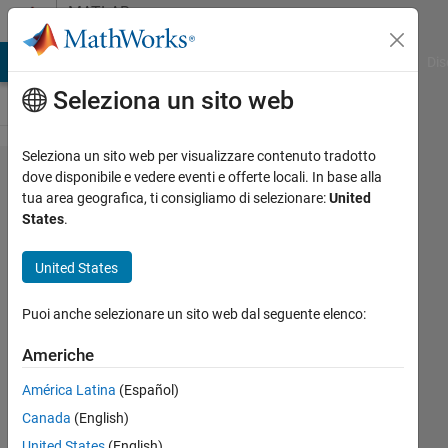
Vai al contenuto
MATLAB
Answers
ATLAB Answers
File Exchange
Cody
AI Chat Playground
Dis
Seleziona un sito web
Seleziona un sito web per visualizzare contenuto tradotto
How to
dove disponibile e vedere eventi e offerte locali. In base alla
tua area geografica, ti consigliamo di selezionare:
United
avoid
States
.
the
rounding
United States
off of
Puoi anche selezionare un sito web dal seguente elenco:
data ?
Americhe
Mahesh
América Latina
(Español)
Babu
Canada
(English)
Dhanekula
United States
(English)
30 Set