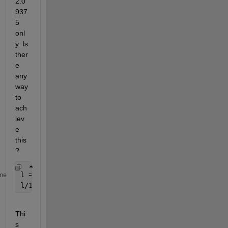
2.0
937
5 
onl
y. Is 
ther
e 
any 
way 
to 
ach
iev
e 
this 
?
l = 2.187500000000000e+09;
me
l/10^9
Thi
s 