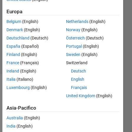
2020
Europa
1
Risposta
Belgium
(English)
Netherlands
(English)
Denmark
(English)
Norway
(English)
Aggiornato
Deutschland
(Deutsch)
Österreich
(Deutsch)
30 Set
2020
España
(Español)
Portugal
(English)
15
Finland
(English)
Sweden
(English)
Visualizzazioni
France
(Français)
Switzerland
(30 giorni)
Ireland
(English)
Deutsch
Italia
(Italiano)
English
Mostra
Luxembourg
(English)
Français
commenti
United Kingdom
(English)
meno
recenti
Asia-Pacifico
Australia
(English)
India
(English)
I 