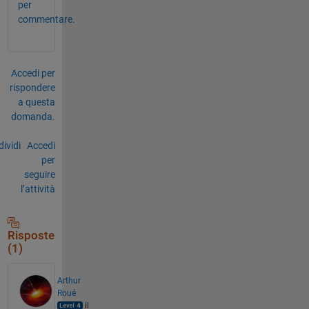
per
commentare.
Accedi per
rispondere
a questa
domanda.
ividi
Accedi
per
seguire
l’attività
Risposte
(1)
Arthur
Roué
il