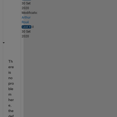
30 Set
2020
Modificato:
Arthur
Roué
il
30 Set
2020
Th
ere 
is 
no 
pro
ble
m 
her
e, 
the 
def