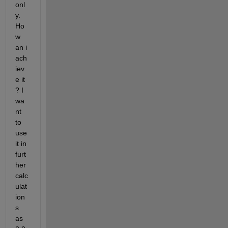
onl
y. 
Ho
w 
an i 
ach
iev
e it 
? I 
wa
nt 
to 
use 
it in 
furt
her 
calc
ulat
ion
s 
as 