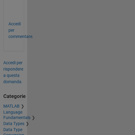
+
.
Accedi
per
commentare.
Accedi per
rispondere
a questa
domanda.
Categorie
MATLAB
Language
Fundamentals
Data Types
Data Type
Conversion