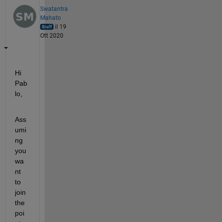
Swatantra
Mahato
il 19
Ott 2020
Hi 
Pab
lo,
Ass
umi
ng 
you 
wa
nt 
to 
join 
the 
poi