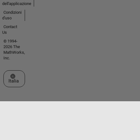
dell'applicazione
Condizioni
d'uso
Contact
Us
© 1994-
2026 The
MathWorks,
Inc.
Seleziona un sito web
Italia