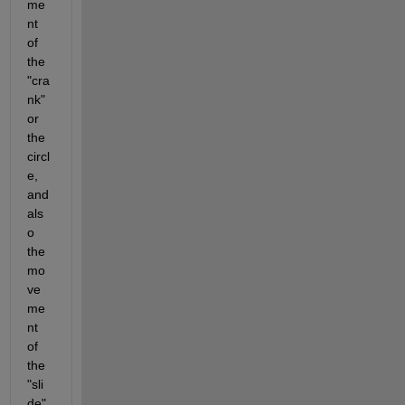
me
nt 
of 
the 
"cra
nk" 
or 
the 
circl
e, 
and 
als
o 
the 
mo
ve
me
nt 
of 
the 
"sli
de" 