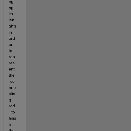
ngi
ng 
its 
len
ght) 
in 
ord
er 
to 
rep
res
ent 
the 
"co
nne
ctin
g 
rod
" to 
finis
h 
the 