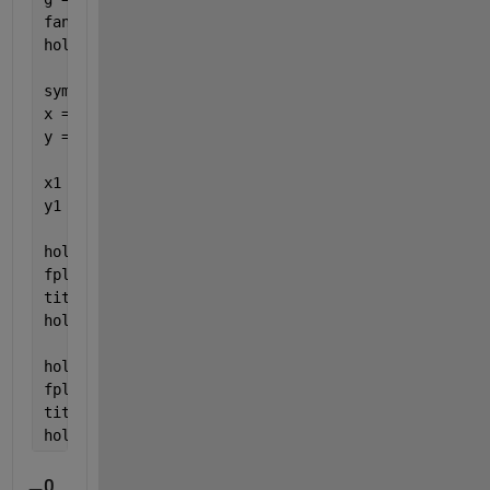
fanimator(g,
"AnimationRange"
, [0 25]);
hold 
off
syms 
t
x = r*cos(t);
y = r*sin(t);
x1 = t;
y1 = t-t;
hold 
on
fplot(x, y, [0,2*pi])
title(
"Circulo"
)
hold 
off
hold 
on
fplot(x1, y1, [15, 25])
title(
"Linea Recta"
)
hold 
off
0