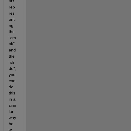
nts  
rep
res
enti
ng 
the 
"cra
nk" 
and 
the 
"sli
de", 
you 
can 
do 
this 
in a 
simi
lar 
way 
ho
w 