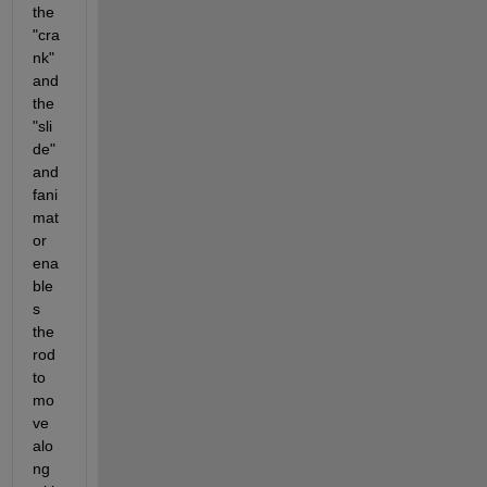
the 
"cra
nk" 
and 
the 
"sli
de" 
and 
fani
mat
or 
ena
ble
s 
the 
rod 
to 
mo
ve 
alo
ng 