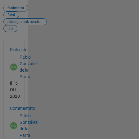
fanimator
fplot
sliding crank mechanism
line
Vedere anche
Richiesto:
Pablo
González
de la
Parra
il 15
Ott
2020
Commentato:
Pablo
González
de la
Parra