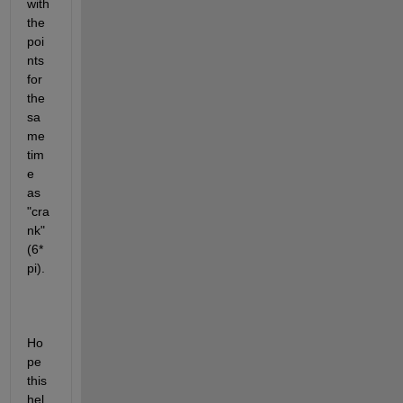
with 
the 
poi
nts 
for 
the 
sa
me 
tim
e 
as 
"cra
nk" 
(6*
pi).
Ho
pe 
this 
hel