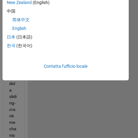
New Zealand
(English)
中国
简体中文
English
日本
(日本語)
Hell
o! I 
한국
(한국어)
am 
tryi
ng 
Contatta l’ufficio locale
to 
mo
del 
a 
slidi
ng-
cra
nk 
me
cha
nis