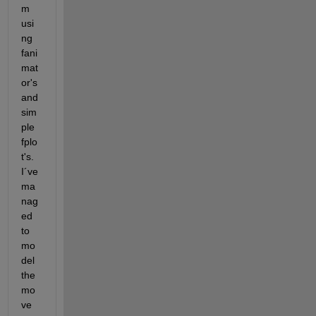
m 
usi
ng 
fani
mat
or's 
and 
sim
ple 
fplo
t's. 
I´ve 
ma
nag
ed 
to 
mo
del 
the 
mo
ve