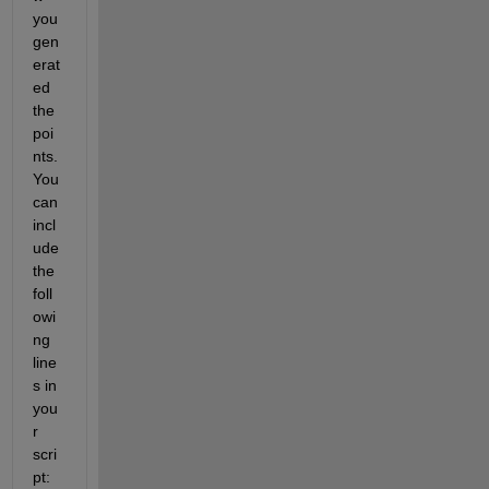
you 
gen
erat
ed 
the 
poi
nts. 
You 
can 
incl
ude 
the 
foll
owi
ng 
line
s in 
you
r 
scri
pt: