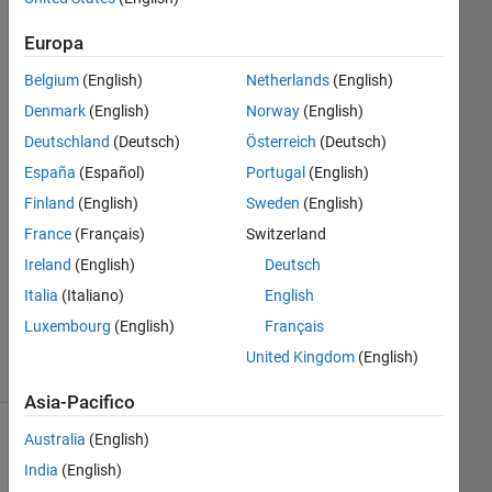
de la
Parra
Europa
15 Ott
2020
Belgium
(English)
Netherlands
(English)
1
Denmark
(English)
Norway
(English)
Risposta
Deutschland
(Deutsch)
Österreich
(Deutsch)
España
(Español)
Portugal
(English)
Risposta
accettata
Finland
(English)
Sweden
(English)
France
(Français)
Switzerland
Aggiornato
Ireland
(English)
Deutsch
22 Ott
Italia
(Italiano)
English
2020
5
Luxembourg
(English)
Français
Visualizzazioni
United Kingdom
(English)
(30 giorni)
Asia-Pacifico
Australia
(English)
India
(English)