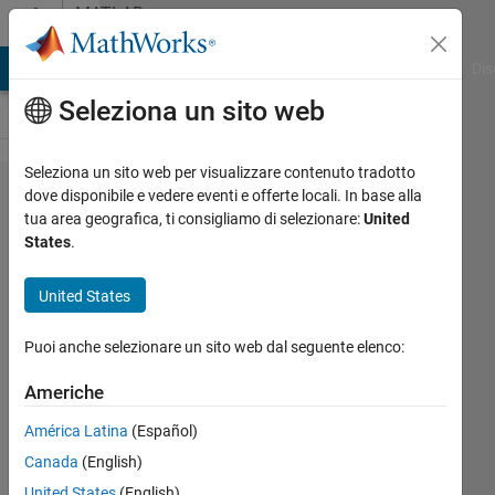
Vai al contenuto
MATLAB
Answers
ATLAB Answers
File Exchange
Cody
AI Chat Playground
Dis
Seleziona un sito web
Seleziona un sito web per visualizzare contenuto tradotto
How to
dove disponibile e vedere eventi e offerte locali. In base alla
tua area geografica, ti consigliamo di selezionare:
United
connect
States
.
a line
between
United States
two
Puoi anche selezionare un sito web dal seguente elenco:
moving
points?
Americhe
América Latina
(Español)
Pablo
Canada
(English)
González
United States
(English)