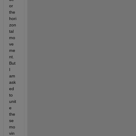
or 
the 
hori
zon
tal 
mo
ve
me
nt. 
But 
I 
am 
ask
ed 
to 
unit
e 
the
se 
mo
vin