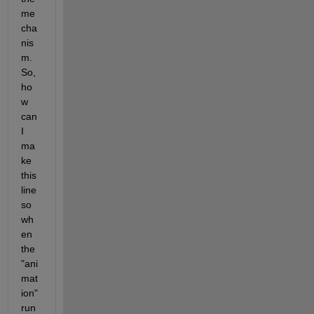
me
cha
nis
m. 
So, 
ho
w 
can 
I 
ma
ke 
this 
line 
so 
wh
en 
the 
"ani
mat
ion" 
run