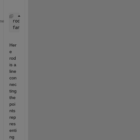
rod=@(t)plot([r*cos(t),r*cos(t)+sqrt(l^2-r^2*sin(t)
me
fanimator(rod,
"AnimationRange"
,[0 6*pi]);
Her
e 
rod 
is a 
line 
con
nec
ting 
the 
poi
nts 
rep
res
enti
ng 