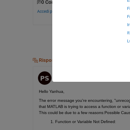
E
0 Commenti
F
Accedi per commentare.
F
I
I
L
Risposte (1)
prabhat kumar sharma
il 30 Gen 2025
Hello Yanhua,
The error message you're encountering, "unrecogniz
that MATLAB is trying to access a function or vari
This could be due to a few reasons:
Possible Caus
Function or Variable Not Defined
: