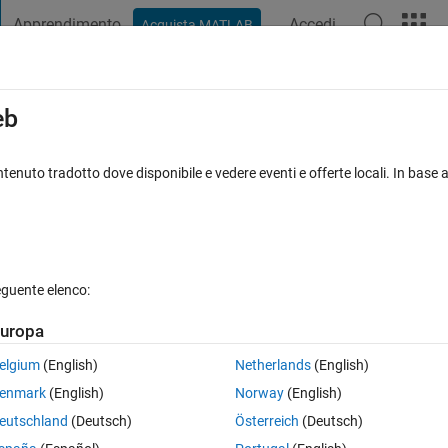
Apprendimento
Accedi
Acquista MATLAB
t Playground
Discussioni
Concorsi
Blog
Pubblica
Altro
iga
FAQ su MATLAB
Altro
eb
tion or variable ‘alm.inter​nal.sltest​
tenuto tradotto dove disponibile e vedere eventi e offerte locali. In base a
nato 30 Gen 2025
6 Visualizzazioni (30 giorni)
eguente elenco:
uropa
elgium
(English)
Netherlands
(English)
0 voti
enmark
(English)
Norway
(English)
eutschland
(Deutsch)
Österreich
(Deutsch)