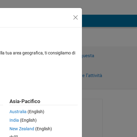
lla tua area geografica, ti consigliamo di
Accedi per rispondere a questa
domanda.
Condividi
Accedi per seguire l’attività
Asia-Pacifico
Richiesto:
Australia
(English)
yanhua xu
India
(English)
il 19 Ott 2020
New Zealand
(English)
Risposto: