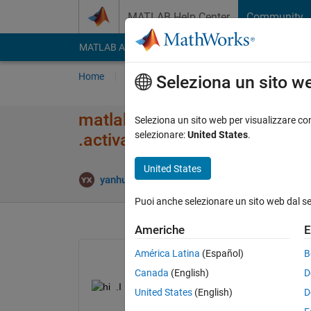
Vai al contenuto
MATLAB Help Center
Community
MATLAB Answers
File Exchange
Cody
AI Cha
Home
Poni una domanda
Risposta
Nav
Seleziona un sito w
matlab online unrecognized func
Seleziona un sito web per visualizzare con
selezionare:
United States
.
.activate service
United States
Aggior
yanhua xu
19 Ott 2020
1 Risposta
Puoi anche selezionare un sito web dal s
Americhe
E
América Latina
(Español)
B
Canada
(English)
D
United States
(English)
D