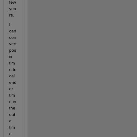
few 
yea
rs.
I 
can 
con
vert 
pos
ix 
tim
e to 
cal
end
ar 
tim
e in 
the 
dat
e 
tim
e 