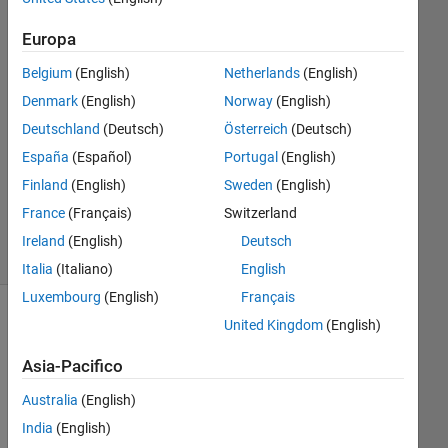
McGuffin
20 Ott
Europa
2020
Belgium
(English)
Netherlands
(English)
2
Risposte
Denmark
(English)
Norway
(English)
Deutschland
(Deutsch)
Österreich
(Deutsch)
Aggiornato
España
(Español)
Portugal
(English)
14 Ago
Finland
(English)
Sweden
(English)
2023
40
France
(Français)
Switzerland
Visualizzazioni
Ireland
(English)
Deutsch
(30 giorni)
Italia
(Italiano)
English
Luxembourg
(English)
Français
United Kingdom
(English)
Mostra
commenti
Asia-Pacifico
meno
recenti
Australia
(English)
India
(English)