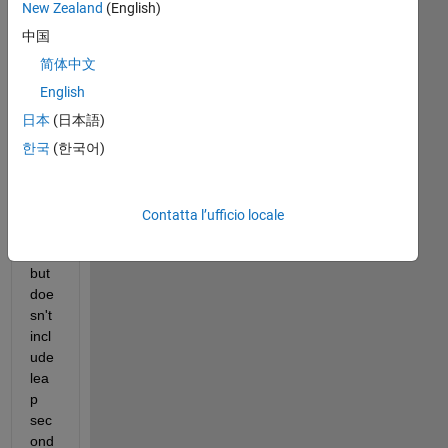
New Zealand
(English)
中国
Pos
ix 
简体中文
tim
English
e is 
日本
(日本語)
alm
ost 
한국
(한국어)
bas
ed 
on 
Contatta l’ufficio locale
UT
C, 
but 
doe
sn't 
incl
ude 
lea
p 
sec
ond