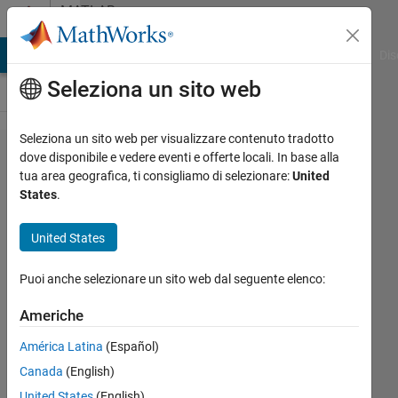
Vai al contenuto
MATLAB
Answers
ATLAB Answers
File Exchange
Cody
AI Chat Playground
Dis
Seleziona un sito web
Seleziona un sito web per visualizzare contenuto tradotto
Getting
dove disponibile e vedere eventi e offerte locali. In base alla
tua area geografica, ti consigliamo di selezionare:
United
UTC
States
.
time
from
United States
Posix
Puoi anche selezionare un sito web dal seguente elenco:
time -
leap
Americhe
seconds
América Latina
(Español)
Canada
(English)
Bruce
United States
(English)