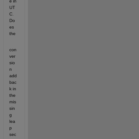
e in 
UT
C. 
Do
es 
the
con
ver
sio
n 
add 
bac
k in 
the 
mis
sin
g 
lea
p 
sec