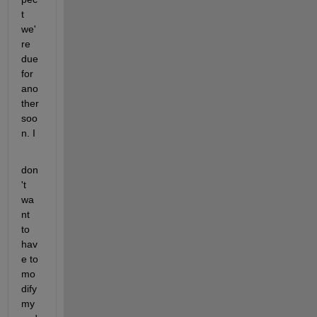
t 
we'
re 
due 
for 
ano
ther 
soo
n. I
don
't 
wa
nt 
to 
hav
e to 
mo
dify 
my 