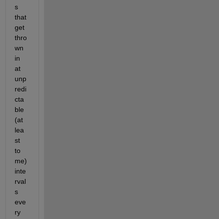
s 
that 
get 
thro
wn 
in 
at 
unp
redi
cta
ble 
(at 
lea
st 
to 
me) 
inte
rval
s 
eve
ry 