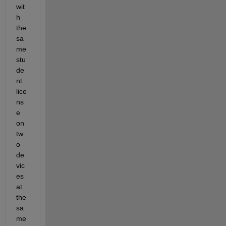
wit
h 
the 
sa
me 
stu
de
nt 
lice
ns
e 
on 
tw
o 
de
vic
es 
at 
the 
sa
me 