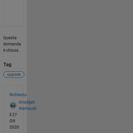
e
.
Questa
domanda
è chiusa.
Tag
upgrade
Vedere anche
Richiesto:
Khadijah
Alamoudi
il 27
Ott
2020