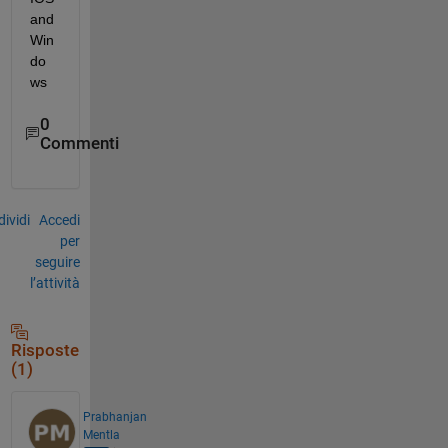
and 
Win
do
ws
0
Commenti
ividi
Accedi
per
seguire
l’attività
Risposte
(1)
Prabhanjan
Mentla