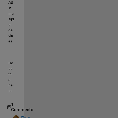
AB 
in 
mu
ltipl
e 
de
vic
es.
Ho
pe 
thi
s 
hel
ps. 
1
Commento
Walter