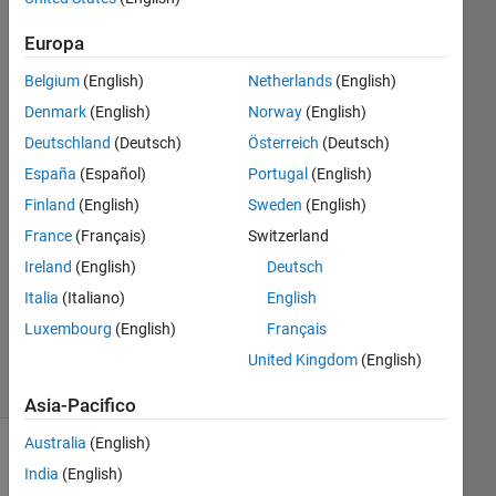
in two
Europa
divices
Belgium
(English)
Netherlands
(English)
Denmark
(English)
Norway
(English)
Khadijah
Alamoudi
Deutschland
(Deutsch)
Österreich
(Deutsch)
27 Ott
España
(Español)
Portugal
(English)
2020
Finland
(English)
Sweden
(English)
1
France
(Français)
Switzerland
Risposta
Aggiornato
Ireland
(English)
Deutsch
20 Ago
Italia
(Italiano)
English
2021
Luxembourg
(English)
Français
4
United Kingdom
(English)
Visualizzazioni
(30 giorni)
Asia-Pacifico
Australia
(English)
Informazioni
India
(English)