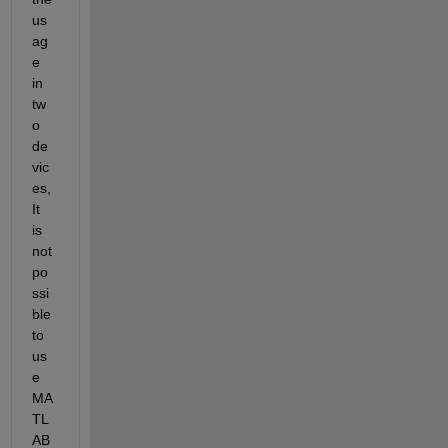
us
ag
e 
in 
tw
o 
de
vic
es,
It 
is 
not 
po
ssi
ble 
to 
us
e 
MA
TL
AB 