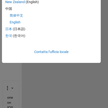
Questa
New Zealand
(English)
domanda
中国
è
简体中文
chiusa.
Riaprila
English
per
日本
(日本語)
modificarla
한국
(한국어)
o
per
rispondere.
Contatta l’ufficio locale
one 
on 
IOS 