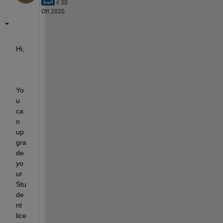
il 30
Ott 2020
Hi,
Yo
u 
ca
n 
up
gra
de 
yo
ur 
Stu
de
nt 
lice