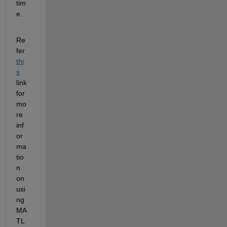
tim
e.
Re
fer 
thi
s
link 
for 
mo
re 
inf
or
ma
tio
n 
on 
usi
ng 
MA
TL