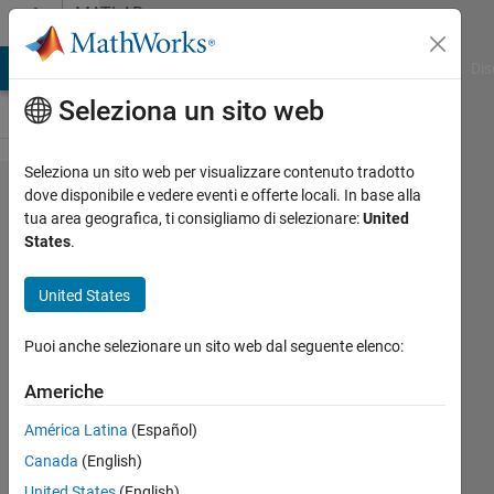
Vai al contenuto
MATLAB
Answers
ATLAB Answers
File Exchange
Cody
AI Chat Playground
Dis
Seleziona un sito web
Seleziona un sito web per visualizzare contenuto tradotto
I need
dove disponibile e vedere eventi e offerte locali. In base alla
tua area geografica, ti consigliamo di selezionare:
United
to
States
.
activite
and
United States
upgrade
Puoi anche selezionare un sito web dal seguente elenco:
my
student
Americhe
Matlab
América Latina
(Español)
version
Canada
(English)
to use
United States
(English)