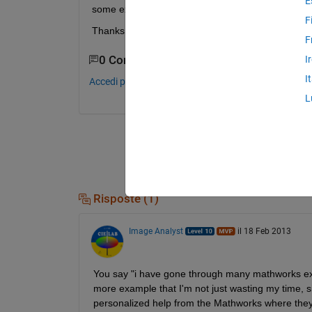
E
some example coding or link.
F
Thanks in advance...
F
0 Commenti
I
I
Accedi per commentare.
L
Risposte (1)
Image Analyst
il 18 Feb 2013
You say "i have gone through many mathworks examp
more example that I'm not just wasting my time, 
personalized help from the Mathworks where they 