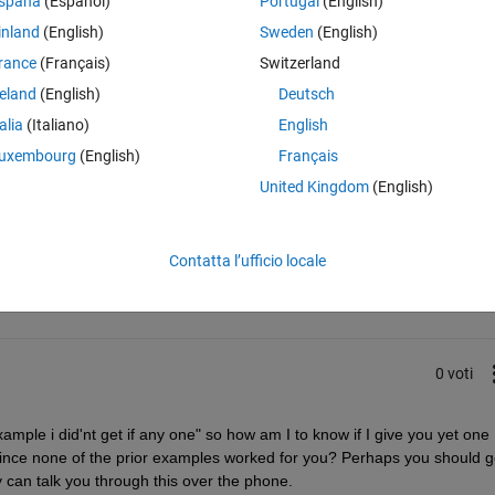
spaña
(Español)
Portugal
(English)
inland
(English)
Sweden
(English)
rance
(Français)
Switzerland
reland
(English)
Deutsch
talia
(Italiano)
English
uxembourg
(English)
Français
United Kingdom
(English)
Accedi per rispondere a questa 
Contatta l’ufficio locale
Condividi
Accedi per seguire l
0 voti
le i did'nt get if any one" so how am I to know if I give you yet one 
since none of the prior examples worked for you? Perhaps you should ge
can talk you through this over the phone.