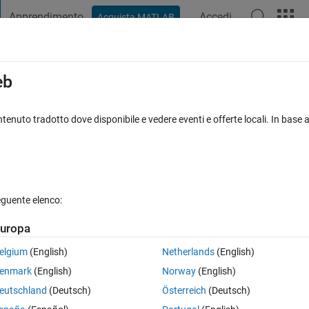
Apprendimento
Accedi
Acquista MATLAB
t Playground
Discussioni
Concorsi
Blog
Pubblica
Altro
iga
FAQ su MATLAB
Altro
eb
tenuto tradotto dove disponibile e vedere eventi e offerte locali. In base a
a
28 Visualizzazioni (30 giorni)
eguente elenco:
uropa
0 voti
elgium
(English)
Netherlands
(English)
enmark
(English)
Norway
(English)
ed to read dicom image and find out the volumetric then slice the imag
eutschland
(Deutsch)
Österreich
(Deutsch)
hworks example i did'nt get if any one know pls explain are give me 