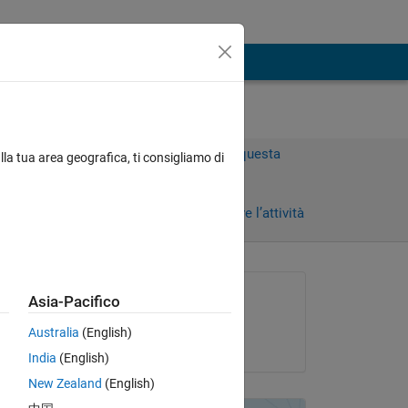
Accedi per rispondere a questa
lla tua area geografica, ti consigliamo di
domanda.
Condividi
Accedi per seguire l’attività
Richiesto:
Asia-Pacifico
venkat vasu
Australia
(English)
il 18 Feb 2013
India
(English)
e 
New Zealand
(English)