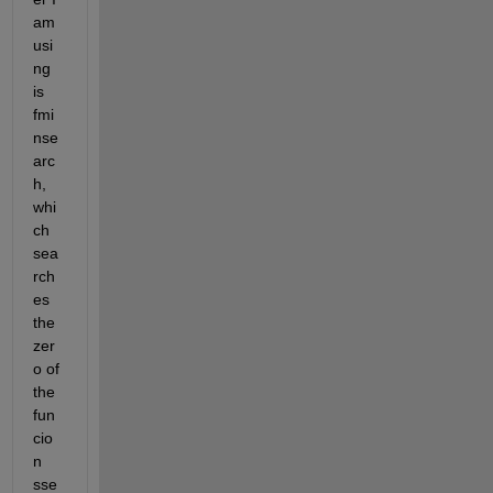
am 
usi
ng 
is 
fmi
nse
arc
h, 
whi
ch 
sea
rch
es 
the 
zer
o of 
the 
fun
cio
n 
sse 