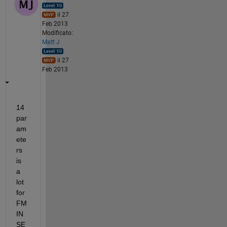
il 27
Feb 2013
Modificato:
Matt J
il 27
Feb 2013
14 
par
am
ete
rs 
is 
a 
lot 
for 
FM
IN
SE