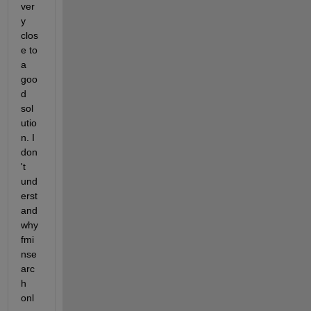
ver
y 
clos
e to 
a 
goo
d 
sol
utio
n. I 
don
't 
und
erst
and 
why 
fmi
nse
arc
h 
onl