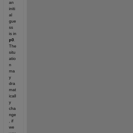
an 
initi
al 
gue
ss 
is in
p0
. 
The 
situ
atio
n 
ma
y 
dra
mat
icall
y 
cha
nge
, if 
we 