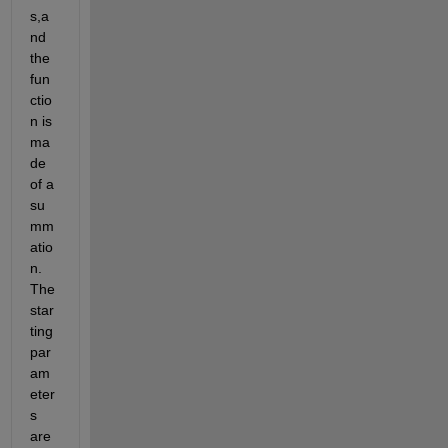
s,a
nd 
the 
fun
ctio
n is 
ma
de 
of a 
su
mm
atio
n. 
The 
star
ting 
par
am
eter
s 
are 