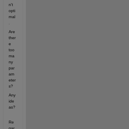
n't 
opti
mal
.
Are 
ther
e 
too 
ma
ny 
par
am
eter
s?
Any 
ide
as?
Re
gar