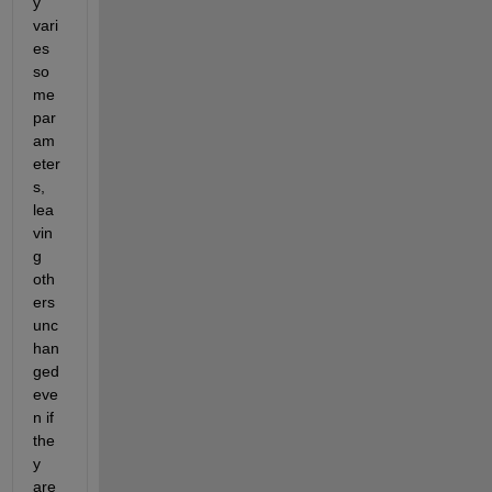
y 
vari
es 
so
me 
par
am
eter
s, 
lea
vin
g 
oth
ers 
unc
han
ged 
eve
n if 
the
y 
are