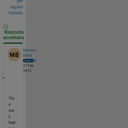
per
seguire
l’attività
Risposta
accettata
Miroslav
Balda
il
27 Feb
2013
Thi
s 
ma
y 
hap