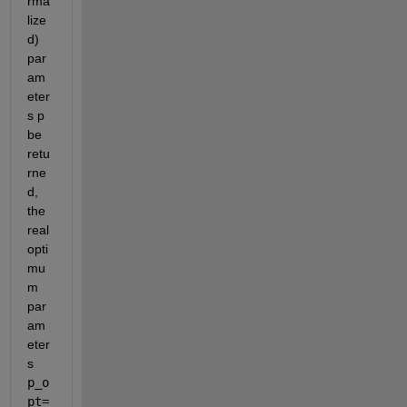
rma
lize
d) 
par
am
eter
s p 
be 
retu
rne
d, 
the 
real 
opti
mu
m 
par
am
eter
s
p_o
pt=