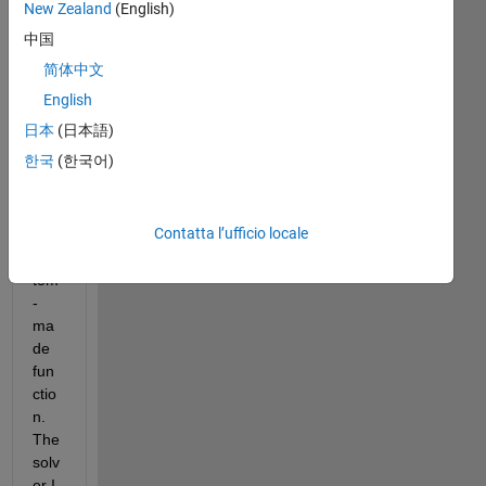
am 
New Zealand
(English)
fitti
中国
ng 
简体中文
diffr
acti
English
on 
日本
(日本語)
dat
한국
(한국어)
a 
usi
ng 
Contatta l’ufficio locale
a 
cus
tom
-
ma
de 
fun
ctio
n. 
The 
solv
er I 