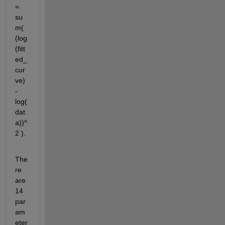
= 
su
m( 
(log
(fitt
ed_
cur
ve) 
- 
log(
dat
a))^
2 ).
The
re 
are 
14 
par
am
eter