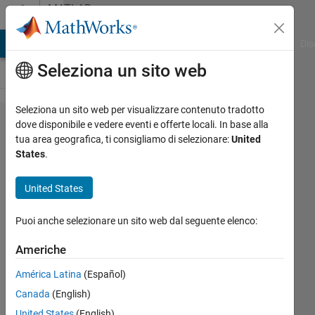
Vai al contenuto
MATLAB
Answers
ATLAB Answers
File Exchange
Cody
AI Chat Playground
Dis
Seleziona un sito web
Seleziona un sito web per visualizzare contenuto tradotto
fitting
dove disponibile e vedere eventi e offerte locali. In base alla
tua area geografica, ti consigliamo di selezionare:
United
function with
States
.
many
parameters
United States
(fminsearch)
Puoi anche selezionare un sito web dal seguente elenco:
gianluca
Americhe
messina
América Latina
(Español)
27 Feb
2013
Canada
(English)
2
United States
(English)