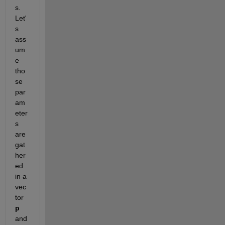
s. 
Let'
s 
ass
um
e 
tho
se 
par
am
eter
s 
are 
gat
her
ed 
in a 
vec
tor
p
and 