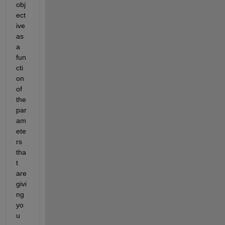
obj
ect
ive 
as 
a 
fun
cti
on 
of 
the 
par
am
ete
rs 
tha
t 
are 
givi
ng 
yo
u 