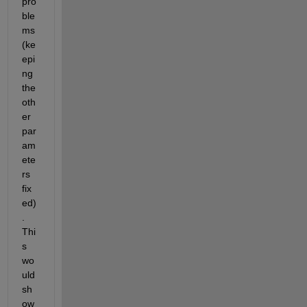
pro
ble
ms 
(ke
epi
ng 
the 
oth
er 
par
am
ete
rs 
fix
ed)
. 
Thi
s 
wo
uld 
sh
ow 