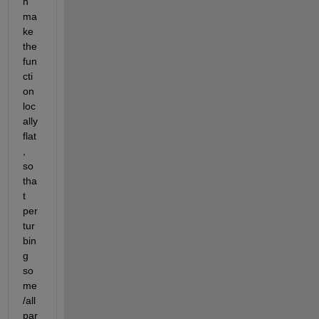
n 
ma
ke 
the 
fun
cti
on 
loc
ally 
flat
, 
so 
tha
t 
per
tur
bin
g 
so
me
/all 
par