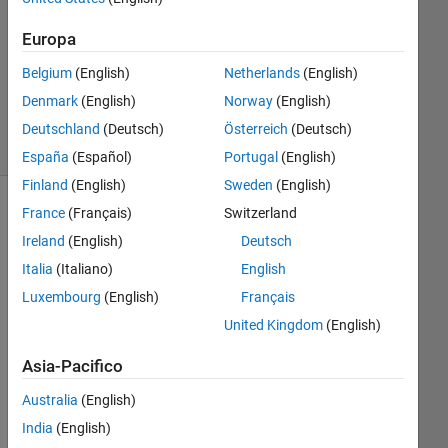
Risposte
Europa
Risposta
Belgium
(English)
Netherlands
(English)
accettata
Denmark
(English)
Norway
(English)
4
Visualizzazioni
Deutschland
(Deutsch)
Österreich
(Deutsch)
(30 giorni)
España
(Español)
Portugal
(English)
Finland
(English)
Sweden
(English)
France
(Français)
Switzerland
Ireland
(English)
Deutsch
Italia
(Italiano)
English
Luxembourg
(English)
Français
United Kingdom
(English)
Hi 
Asia-Pacifico
guy
Australia
(English)
s,
India
(English)
I 