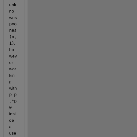
unk
no
wns
p=o
nes
(n,
1)
, 
ho
wev
er 
wor
kin
g 
with
p=p
.*p
0
insi
de 
a 
use