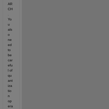
AR
CH
. 
Yo
u 
als
o 
ne
ed 
to 
be 
car
efu
l of 
qu
ant
iza
tio
n 
op
era