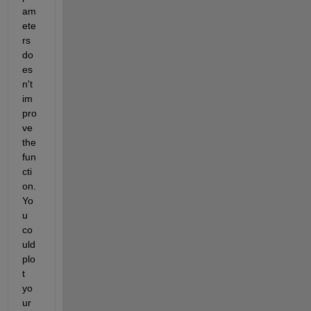
am
ete
rs 
do
es
n't 
im
pro
ve 
the 
fun
cti
on. 
Yo
u 
co
uld 
plo
t 
yo
ur 