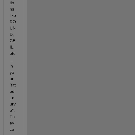
tio
ns 
like 
RO
UN
D, 
CE
IL, 
etc
... 
in 
yo
ur 
"fitt
ed
_c
urv
e". 
Th
ey 
ca