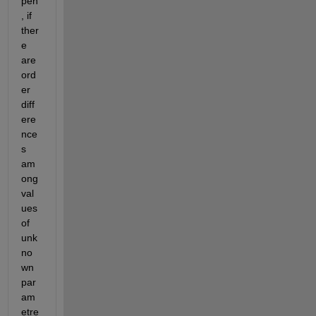
pen
, if 
ther
e 
are 
ord
er 
diff
ere
nce
s 
am
ong 
val
ues 
of 
unk
no
wn 
par
am
etre