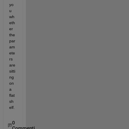
yo
u 
wh
eth
er 
the 
par
am
ete
rs 
are 
sitti
ng 
on 
a 
flat 
sh
elf.
0
Commenti