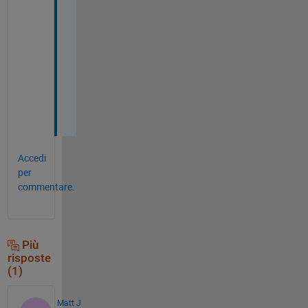
y
o
u
r 
h
e
l
p
Accedi
per
commentare.
Più
risposte
(1)
Matt J