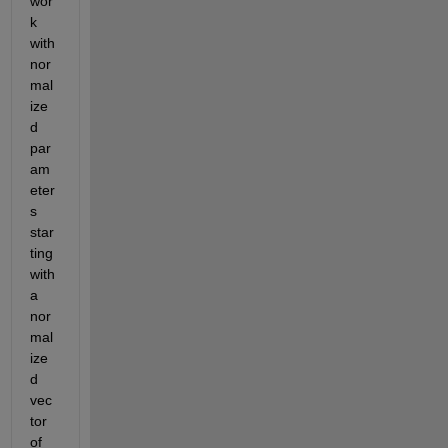
wor
k 
with 
nor
mal
ize
d 
par
am
eter
s 
star
ting 
with 
a 
nor
mal
ize
d 
vec
tor 
of 