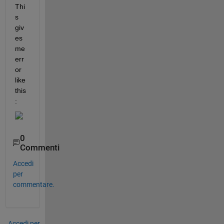
Thi
s 
giv
es 
me 
err
or 
like 
this
:
0
Commenti
Accedi
per
commentare.
Accedi per