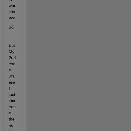
wor
ksa
pce
But 
My 
2nd 
cod
e 
wh
ere 
I 
just 
incr
eas
e 
the 
nu