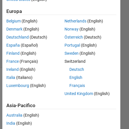
Risposta
Europa
accettata
Belgium
(English)
Netherlands
(English)
Aggiornato
Denmark
(English)
Norway
(English)
23 Nov
Deutschland
(Deutsch)
Österreich
(Deutsch)
2020
España
(Español)
Portugal
(English)
7
Visualizzazioni
Finland
(English)
Sweden
(English)
(30 giorni)
France
(Français)
Switzerland
Ireland
(English)
Deutsch
Italia
(Italiano)
English
Luxembourg
(English)
Français
United Kingdom
(English)
Asia-Pacifico
Australia
(English)
I 
India
(English)
was 