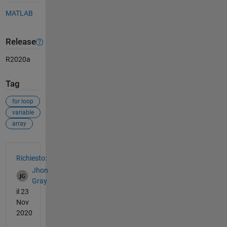
MATLAB
Release
R2020a
Tag
for loop
variable
array
Vedere anche
Richiesto:
Jhon
Gray
il 23
Nov
2020