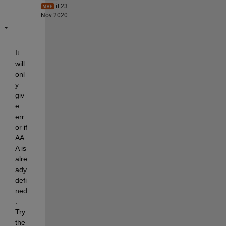
il 23
Nov 2020
It 
will 
onl
y 
giv
e 
err
or if 
AA
A is 
alre
ady 
defi
ned
. 
Try 
the 