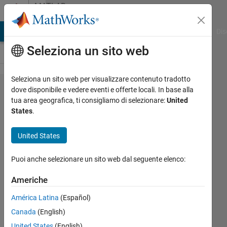
Vai al contenuto
MATLAB
Answers
ATLAB Answers
File Exchange
Cody
AI Chat Playground
Dis
Seleziona un sito web
Seleziona un sito web per visualizzare contenuto tradotto
How to assign
dove disponibile e vedere eventi e offerte locali. In base alla
tua area geografica, ti consigliamo di selezionare:
United
value in
States
.
multidimensional
variable?
United States
Puoi anche selezionare un sito web dal seguente elenco:
Jhon
Gray
Americhe
23 Nov
2020
América Latina
(Español)
1
Canada
(English)
Risposta
United States
(English)