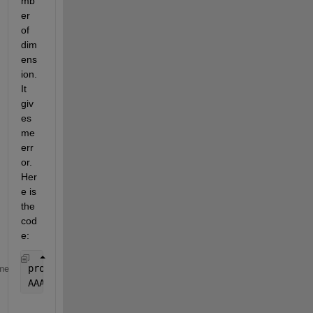
mb
er 
of 
dim
ens
ion. 
It 
giv
es 
me 
err
or. 
Her
e is 
the 
cod
e:
prod = 1; ch = 1;sub = 1;
me
AAA(sub,prod,ch,:) =  A;