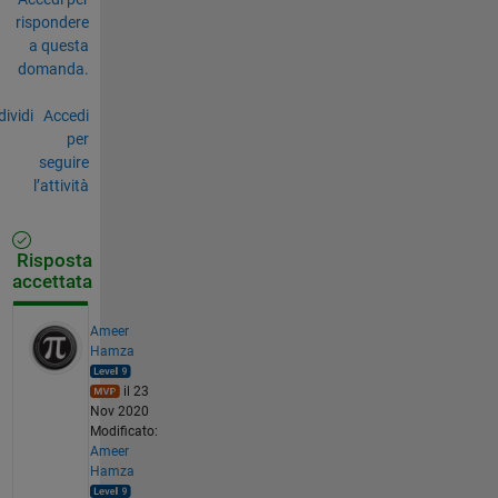
rispondere
a questa
domanda.
ividi
Accedi
per
seguire
l’attività
Risposta
accettata
Ameer
Hamza
il 23
Nov 2020
Modificato:
Ameer
Hamza