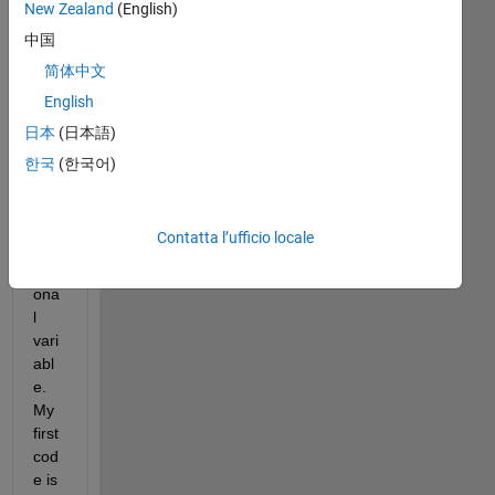
New Zealand
(English)
tryi
ng 
中国
to 
简体中文
assi
English
gn 
val
日本
(日本語)
ue 
한국
(한국어)
in a 
mul
tidi
Contatta l’ufficio locale
me
nsi
ona
l 
vari
abl
e. 
My 
first 
cod
e is 