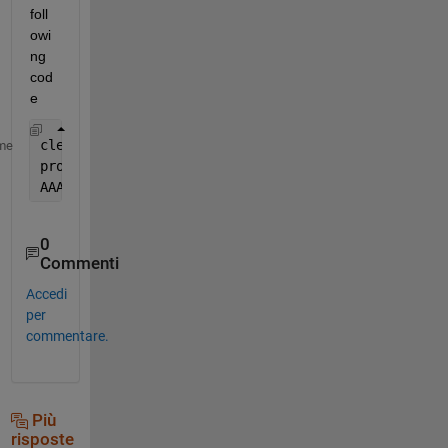
foll
owi
ng 
cod
e
clear 
AAA
me
prod = 1; ch = 1;sub = 1;
AAA(sub,prod,ch,:) =  A;
0
Commenti
Accedi
per
commentare.
Più
risposte