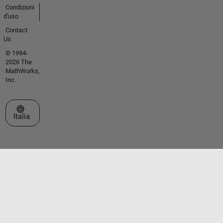
Condizioni
d'uso
Contact
Us
© 1994-
2026 The
MathWorks,
Inc.
Seleziona un sito web
Italia