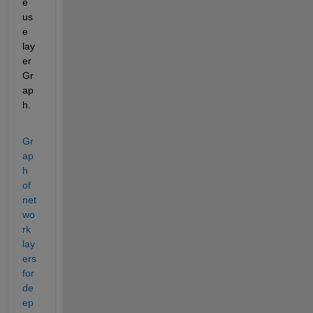
e 
us
e 
lay
er
Gr
ap
h. 
Gr
ap
h 
of 
net
wo
rk 
lay
ers 
for 
de
ep 