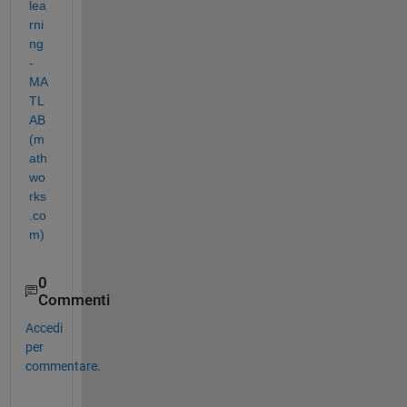
lea
rni
ng 
- 
MA
TL
AB 
(m
ath
wo
rks
.co
m)
0
Commenti
Accedi
per
commentare.