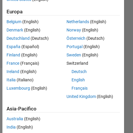
1
Europa
Risposta
Belgium
(English)
Netherlands
(English)
Aggiornato
Denmark
(English)
Norway
(English)
23 Feb
Deutschland
(Deutsch)
Österreich
(Deutsch)
2021
17
España
(Español)
Portugal
(English)
Visualizzazioni
Finland
(English)
Sweden
(English)
(30 giorni)
France
(Français)
Switzerland
Ireland
(English)
Deutsch
Italia
(Italiano)
English
Luxembourg
(English)
Français
United Kingdom
(English)
Asia-Pacifico
Australia
(English)
Hi
India
(English)