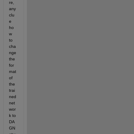
re, 
any 
clu
e 
ho
w 
to 
cha
nge 
the 
for
mat 
of 
the 
trai
ned 
net
wor
k to 
DA
GN