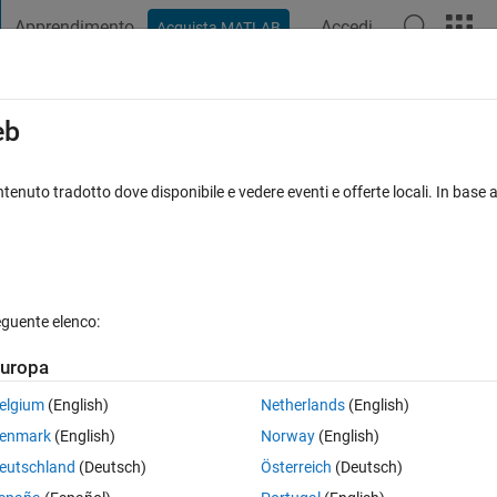
Apprendimento
Accedi
Acquista MATLAB
t Playground
Discussioni
Concorsi
Blog
Pubblica
Altro
iga
FAQ su MATLAB
Altro
eb
exponentially increasing values from a to
tenuto tradotto dove disponibile e vedere eventi e offerte locali. In base a
sta accettata
Aggiornato 13 Ago 2018
14 Visualizzazioni (30 gi
eguente elenco:
Mostra commenti meno
uropa
1 voto
Apri in MATLAB Online
elgium
(English)
Netherlands
(English)
w to turn it all into a vector. Here's the start of my code: -
enmark
(English)
Norway
(English)
eutschland
(Deutsch)
Österreich
(Deutsch)
Theme