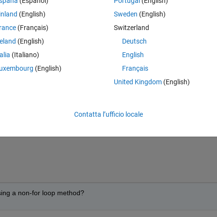
spaña
(Español)
Portugal
(English)
inland
(English)
Sweden
(English)
rance
(Français)
Switzerland
reland
(English)
Deutsch
talia
(Italiano)
English
Apri in MATLAB Online
uxembourg
(English)
Français
United Kingdom
(English)
Co
Theme
Contatta l’ufficio locale
sing a non-for loop method?