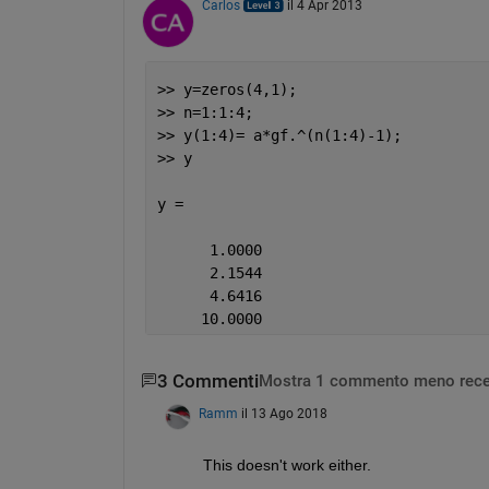
Carlos
il 4 Apr 2013
>> y=zeros(4,1);
>> n=1:1:4;
>> y(1:4)= a*gf.^(n(1:4)-1);
>> y
y =
      1.0000
      2.1544
      4.6416
     10.0000
3 Commenti
Mostra 1 commento meno rece
Ramm
il 13 Ago 2018
This doesn't work either.