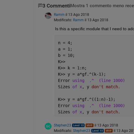
3 Commenti
Mostra 1 commento meno rece
Ramm
il 13 Ago 2018
Modificato:
Ramm
il 13 Ago 2018
Is this a specific module that I need to ad
n = 4;
a = 1;
b = 10;
K>> 
K>> k = 1:n;
K>> y = a*gf.^(k-1);
Error 
using
.^
(line 1000)
Sizes 
of x
, y 
don't match.
K>> y = a*gf.^((1:n)-1);
Error 
using
.^
(line 1000)
Sizes 
of x
, y 
don't match.
Stephen23
il 13 Ago 2018
Modificato:
Stephen23
il 13 Ago 20