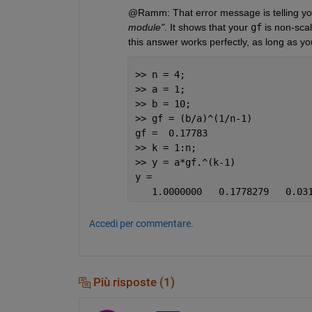
@Ramm: That error message is telling you
module"
. It shows that your
gf
 is non-sca
this answer works perfectly, as long as yo
>> n = 4;
>> a = 1;
>> b = 10;
>> gf = (b/a)^(1/n-1)
gf =  0.17783
>> k = 1:n;
>> y = a*gf.^(k-1)
y =
   1.0000000   0.1778279   0.03
Accedi per commentare.
Più risposte (1)