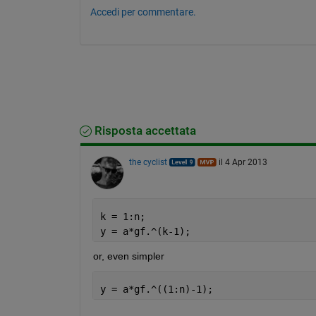
Accedi per commentare.
Risposta accettata
the cyclist
il 4 Apr 2013
k = 1:n;
y = a*gf.^(k-1);
or, even simpler
y = a*gf.^((1:n)-1);