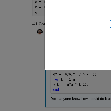
E
a = 1
b = 10
F
gf = (b/a)^(1/n - 1)
F
I
1 Commento
I
Tom
il 4 Apr 2013
L
I think I've done it with a for loop: -
 n = 4
a = 1
b = 10
gf = (b/a)^(1/(n - 1))
for 
k = 1:n
y(k) = a*gf^(k-1);
end
Does anyone know how I could do it u