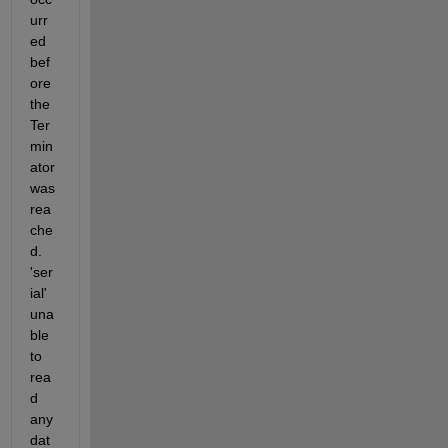
urr
ed 
bef
ore 
the 
Ter
min
ator 
was 
rea
che
d. 
'ser
ial' 
una
ble 
to 
rea
d 
any 
dat