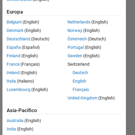
data.
Europa
Belgium
(English)
Netherlands
(English)
Abduljabbar
Bamhel
Denmark
(English)
Norway
(English)
25 Dic
Deutschland
(Deutsch)
Österreich
(Deutsch)
2020
España
(Español)
Portugal
(English)
1
Finland
(English)
Sweden
(English)
Risposta
France
(Français)
Switzerland
Aggiornato
Ireland
(English)
Deutsch
14 Gen
Italia
(Italiano)
English
2023
Luxembourg
(English)
Français
29
Visualizzazioni
United Kingdom
(English)
(30 giorni)
Asia-Pacifico
Australia
(English)
Mostra
India
(English)
commenti