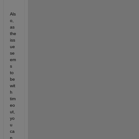
Als
o, 
as 
the 
iss
ue 
se
em
s 
to 
be 
wit
h 
tim
eo
ut, 
yo
u 
ca
n 