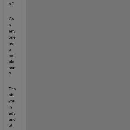
a."
Ca
n 
any 
one 
hel
p 
me 
ple
ase 
?
Tha
nk 
you 
in 
adv
anc
e!