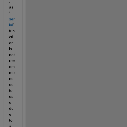
, 
as 
'
ser
ial
' 
fun
cti
on 
is 
not 
rec
om
me
nd
ed 
to 
us
e 
du
e 
to 
a 