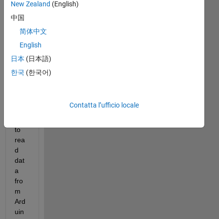
meno
New Zealand
(English)
recenti
中国
简体中文
English
日本
(日本語)
Hell
한국
(한국어)
o!
I 
am 
Contatta l’ufficio locale
tryi
ng 
to 
rea
d 
dat
a 
fro
m 
Ard
uin