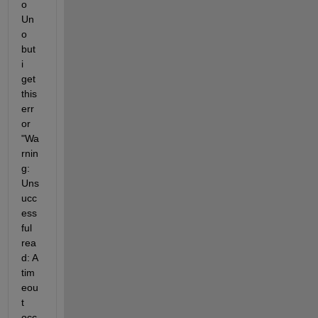
o 
Un
o 
but 
i 
get 
this 
err
or 
"Wa
rnin
g: 
Uns
ucc
ess
ful 
rea
d: A 
tim
eou
t 
occ