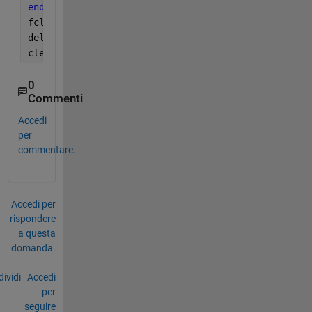
end
fclose(COM);
delete(COM);
clear 
COM
;
0
Commenti
Accedi
per
commentare.
Accedi per
rispondere
a questa
domanda.
ividi
Accedi
per
seguire