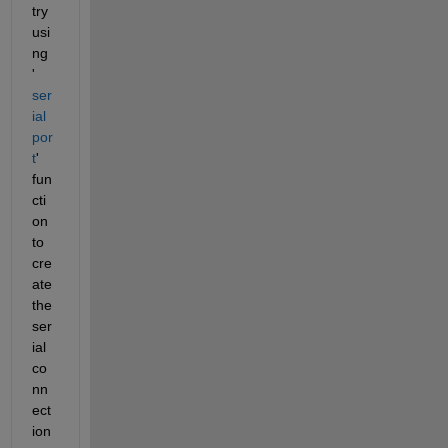
try 
usi
ng 
'
ser
ial
por
t
' 
fun
cti
on 
to 
cre
ate 
the 
ser
ial 
co
nn
ect
ion