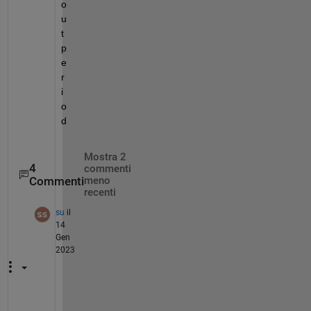
o
u
t 
p
e
r
i
o
d
Mostra 2
4
commenti
Commenti
meno
recenti
su
il
14
Gen
2023
p