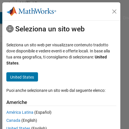
Vai al contenuto
MATLAB
Answers
ATLAB Answers
File Exchange
Cody
AI Chat Playground
Dis
Seleziona un sito web
Seleziona un sito web per visualizzare contenuto tradotto
Warning:
dove disponibile e vedere eventi e offerte locali. In base alla
tua area geografica, ti consigliamo di selezionare:
United
Unsuccessful
States
.
read: A
timeout
United States
occurred
Puoi anche selezionare un sito web dal seguente elenco:
before the
Terminator
Americhe
was reached.
América Latina
(Español)
'serial' unable
Canada
(English)
to read any
United States
(English)