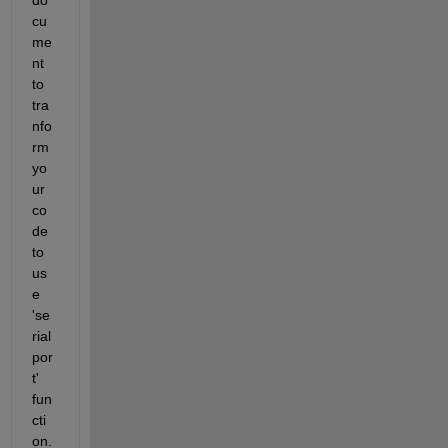
cu
me
nt 
to 
tra
nfo
rm 
yo
ur 
co
de 
to 
us
e 
'se
rial
por
t' 
fun
cti
on.