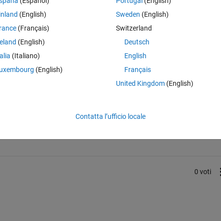
spaña
(Español)
Portugal
(English)
いです。
inland
(English)
Sweden
(English)
,...fun10なのですが、funは関数ハンドルとなっているためエラーとなってしま
rance
(Français)
Switzerland
reland
(English)
Deutsch
talia
(Italiano)
English
uxembourg
(English)
Français
United Kingdom
(English)
Accedi per rispondere a questa 
Contatta l’ufficio locale
Condividi
Accedi per seguire l
0 voti