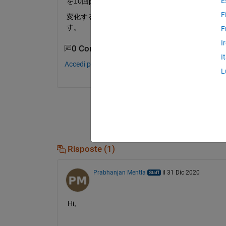
E
を10回parforで並列処理する方法を教えて頂きた
F
変化するのはfunでそれぞれfun1,fun2,fun3
す。
F
I
0 Commenti
I
Accedi per commentare.
L
Risposte (1)
Prabhanjan Mentla
il 31 Dic 2020
Hi,