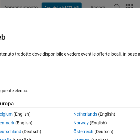
Apprendimento
Accedi
Acquista MATLAB
t Playground
Discussioni
Concorsi
Blog
Pubblica
Altro
iga
FAQ su MATLAB
Altro
eb
tenuto tradotto dove disponibile e vedere eventi e offerte locali. In base a
 31 Dic 2020
3 Visualizzazioni (30 giorni)
eguente elenco:
uropa
0 voti
elgium
(English)
Netherlands
(English)
enmark
(English)
Norway
(English)
eutschland
(Deutsch)
Österreich
(Deutsch)