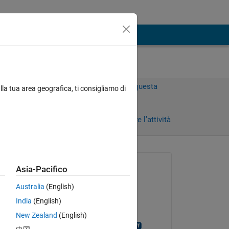
Accedi per rispondere a questa
lla tua area geografica, ti consigliamo di
domanda.
Condividi
Accedi per seguire l’attività
Richiesto:
Asia-Pacifico
yosh
Australia
(English)
il 26 Dic 2020
India
(English)
Risposto:
New Zealand
(English)
Prabhanjan Mentla