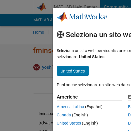
Vai al contenuto
MATLAB Help Center
Community
MATLAB Answers
File Exchange
Cody
AI Cha
Home
Poni una domanda
Risposta
Nav
Seleziona un sito w
fminsearchの並列処理
Seleziona un sito web per visualizzare con
selezionare:
United States
.
Aggiornato
yosh
26 Dic 2020
1 Risposta
United States
Puoi anche selezionare un sito web dal s
Americhe
E
América Latina
(Español)
B
fminsearch
Canada
(English)
D
[x,fval]=fminsearch(fun,x0,options)
United States
(English)
D