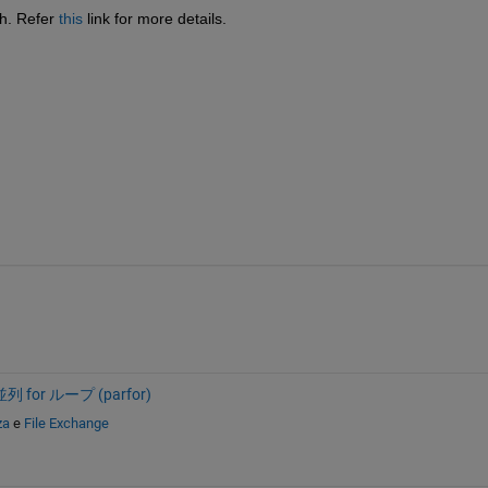
h. Refer 
this
 link for more details.
並列 for ループ (parfor)
za
e
File Exchange