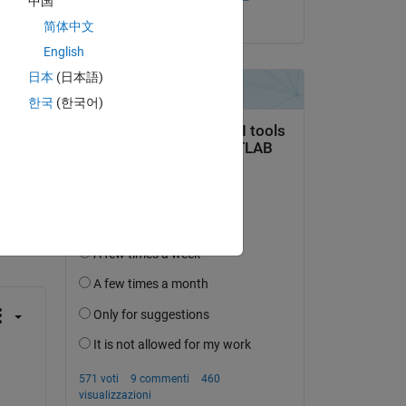
中国
il 31 Dic 2020
简体中文
いま
English
日本
(日本語)
한국
(한국어)
domanda.
’attività