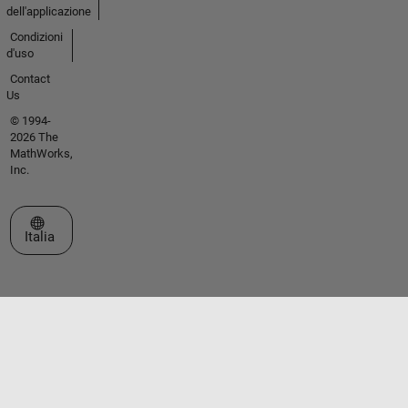
dell'applicazione
Condizioni
d'uso
Contact
Us
© 1994-
2026 The
MathWorks,
Inc.
Seleziona un sito web
Italia