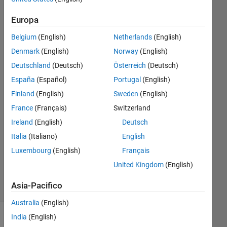
network using
Europa
GA (Genetic
Belgium
(English)
Netherlands
(English)
Algorithm)?
Denmark
(English)
Norway
(English)
Please and
Deutschland
(Deutsch)
Österreich
(Deutsch)
thank you.
España
(Español)
Portugal
(English)
Finland
(English)
Sweden
(English)
rovan
France
(Français)
Switzerland
refaat
27 Dic
Ireland
(English)
Deutsch
2020
Italia
(Italiano)
English
0
Luxembourg
(English)
Français
Risposte
United Kingdom
(English)
17
Visualizzazioni
Asia-Pacifico
(30 giorni)
Australia
(English)
India
(English)