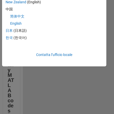
New Zealand
(English)
中国
简体中文
English
日本
(日本語)
한국
(한국어)
Ar
e 
th
er
Contatta l’ufficio locale
e 
an
y 
M
AT
L
A
B 
co
de
s 