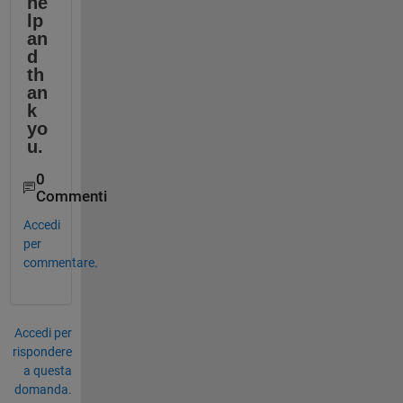
he
lp 
an
d 
th
an
k 
yo
u.
0
Commenti
Accedi
per
commentare.
Accedi per
rispondere
a questa
domanda.