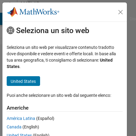
Vai al contenuto
MATLAB
Answers
ATLAB Answers
File Exchange
Cody
AI Chat Playground
Dis
Seleziona un sito web
Seleziona un sito web per visualizzare contenuto tradotto
Are there any
dove disponibile e vedere eventi e offerte locali. In base alla
tua area geografica, ti consigliamo di selezionare:
United
MATLAB codes
States
.
for Network
Reconfiguration
United States
for
Puoi anche selezionare un sito web dal seguente elenco:
MINIMIZATION
of power losses
Americhe
in a 14 bus
América Latina
(Español)
power
Canada
(English)
distribution
United States
(English)