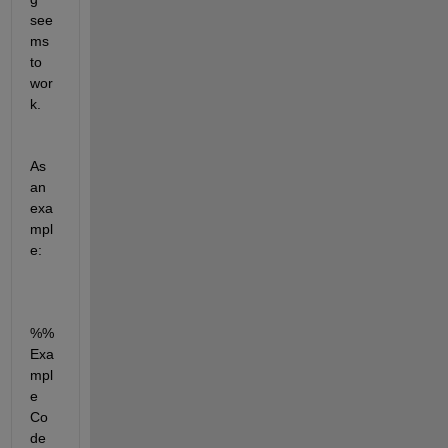
see
ms 
to 
wor
k.
As 
an 
exa
mpl
e: 
%%
Exa
mpl
e 
Co
de