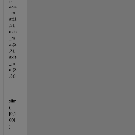
), 
axis
_m
at(1
,3),
axis
_m
at(2
,3),
axis
_m
at(3 
,3))
xlim
( 
[0,1
00] 
)