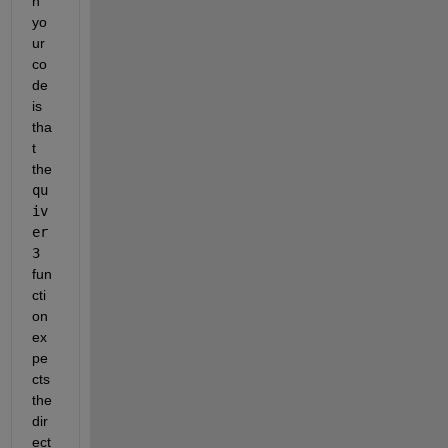
h 
yo
ur 
co
de 
is 
tha
t 
the 
qu
iv
er
3
fun
cti
on 
ex
pe
cts 
the 
dir
ect