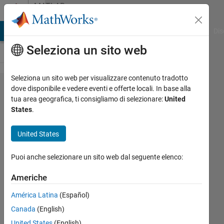
Vai al contenuto
MATLAB
Answers
ATLAB Answers
File Exchange
Cody
AI Chat Playground
Dis
Seleziona un sito web
Seleziona un sito web per visualizzare contenuto tradotto
Plot the
dove disponibile e vedere eventi e offerte locali. In base alla
tua area geografica, ti consigliamo di selezionare:
United
principle
States
.
axes from
regionprops3
United States
over an
Puoi anche selezionare un sito web dal seguente elenco:
isoplot of an
ellipsoid
Americhe
América Latina
(Español)
Lionel
Canada
(English)
Fiske
United States
(English)