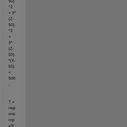
50).
^2 
+ 3*
(Z-
50).
^2 
+  
3*
(Z-
50).
*(X-
50) 
< 
500 
; 
T = 
regi
onp
rop
s3(