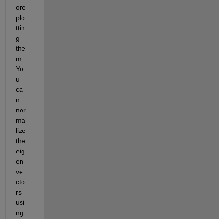
ore 
plo
ttin
g 
the
m. 
Yo
u 
ca
n 
nor
ma
lize 
the 
eig
en
ve
cto
rs 
usi
ng 