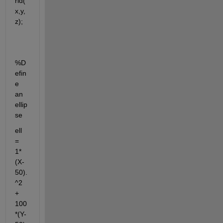
rid(
x,y,
z);
%D
efin
e 
an 
ellip
se
ell 
= 	
1*
(X-
50).
^2 
+ 
100
*(Y-