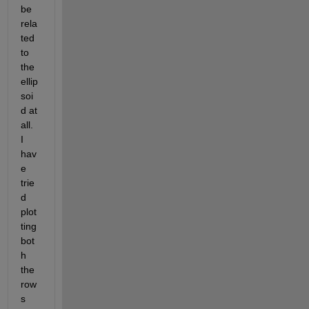
be 
rela
ted 
to 
the 
ellip
soi
d at 
all. 
I 
hav
e 
trie
d 
plot
ting 
bot
h 
the 
row
s 