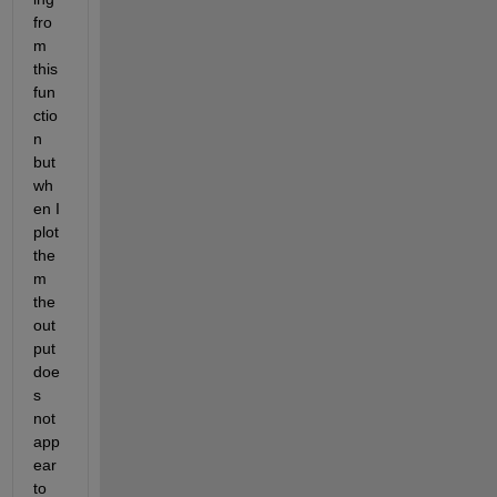
fro
m 
this 
fun
ctio
n 
but 
wh
en I 
plot 
the
m 
the 
out
put 
doe
s 
not 
app
ear 
to 