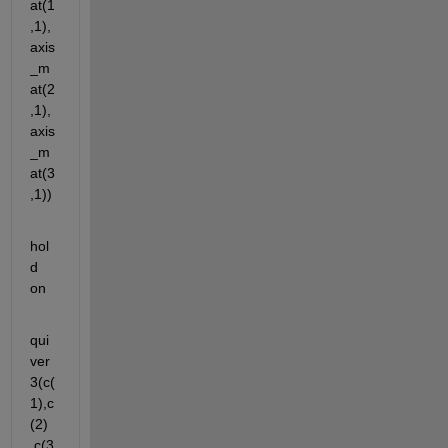
at(1
,1),
axis
_m
at(2
,1),
axis
_m
at(3
,1))
hol
d 
on
qui
ver
3(c(
1),c
(2) 
,c(3