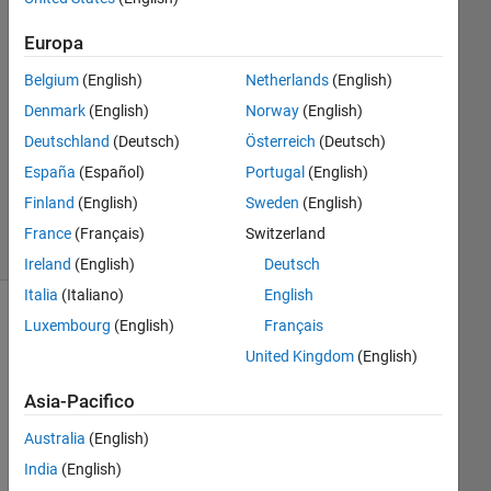
15 Gen
2021
Europa
1
Risposta
Belgium
(English)
Netherlands
(English)
Denmark
(English)
Norway
(English)
Aggiornato
Deutschland
(Deutsch)
Österreich
(Deutsch)
13 Feb
España
(Español)
Portugal
(English)
2024
7
Finland
(English)
Sweden
(English)
Visualizzazioni
France
(Français)
Switzerland
(30 giorni)
Ireland
(English)
Deutsch
Italia
(Italiano)
English
Luxembourg
(English)
Français
United Kingdom
(English)
Asia-Pacifico
Australia
(English)
India
(English)
I 