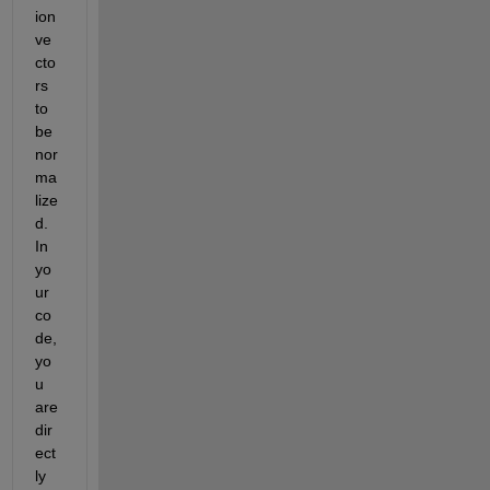
ion 
ve
cto
rs 
to 
be 
nor
ma
lize
d. 
In 
yo
ur 
co
de, 
yo
u 
are 
dir
ect
ly 