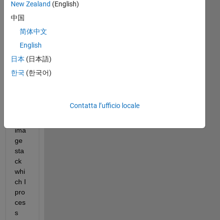
New Zealand
(English)
hav
e a 
中国
pro
简体中文
ble
English
m 
wh
日本
(日本語)
ere 
한국
(한국어)
I 
hav
e a 
Contatta l’ufficio locale
bin
ary 
ima
ge 
sta
ck 
whi
ch I 
pro
ces
s 