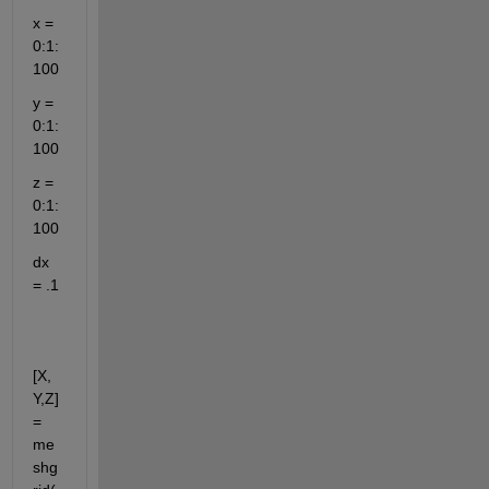
x = 
0:1:
100
y = 
0:1:
100
z = 
0:1:
100
dx 
= .1
[X,
Y,Z] 
= 
me
shg