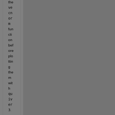
the 
ve
cn
or
m
fun
cti
on 
bef
ore 
plo
ttin
g 
the
m 
wit
h 
qu
iv
er
3
.