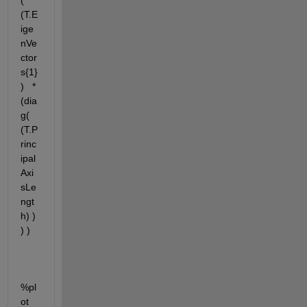
( 
(T.E
ige
nVe
ctor
s{1}
)   *
(dia
g( 
(T.P
rinc
ipal
Axi
sLe
ngt
h) ) 
) )
%pl
ot 