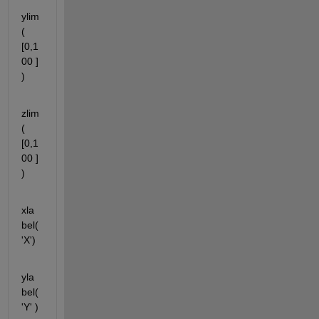
ylim
( 
[0,1
00 ] 
)
zlim
( 
[0,1
00 ] 
)
xla
bel(
'X')
yla
bel(
'Y' )