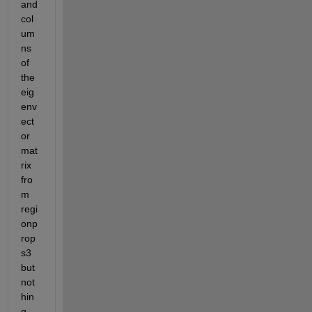
and 
col
um
ns 
of 
the 
eig
env
ect
or 
mat
rix 
fro
m 
regi
onp
rop
s3 
but 
not
hin
g 