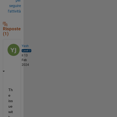
per
seguire
l’attività
Risposte
(1)
Yash
il 13
Feb
2024
Th
e 
iss
ue 
wit