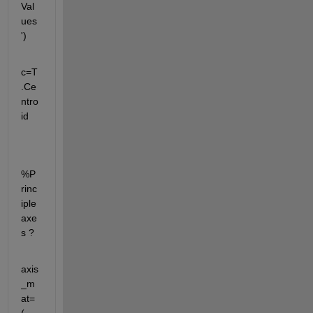
Val
ues
')
c=T
.Ce
ntro
id
%P
rinc
iple 
axe
s ? 
axis
_m
at=   