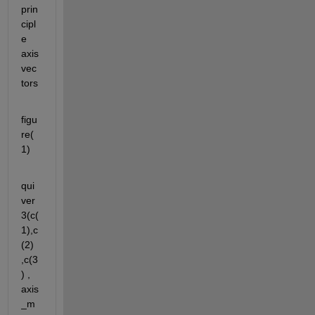
prin
cipl
e 
axis 
vec
tors 
figu
re(
1)
qui
ver
3(c(
1),c
(2) 
,c(3
) , 
axis
_m