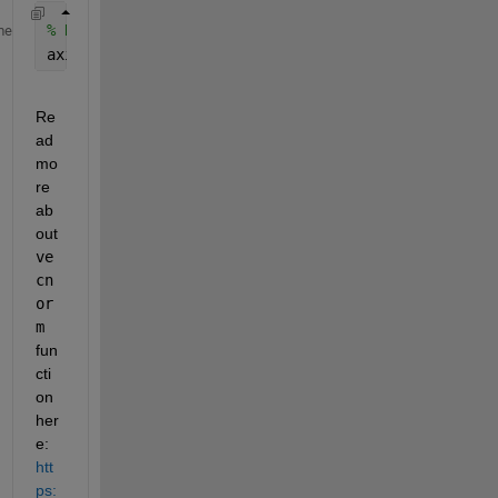
% Normalize the eigenvectors
me
axis_mat = axis_mat ./ vecnorm(axis_mat);
Re
ad 
mo
re 
ab
out 
ve
cn
or
m
fun
cti
on 
her
e: 
htt
ps: