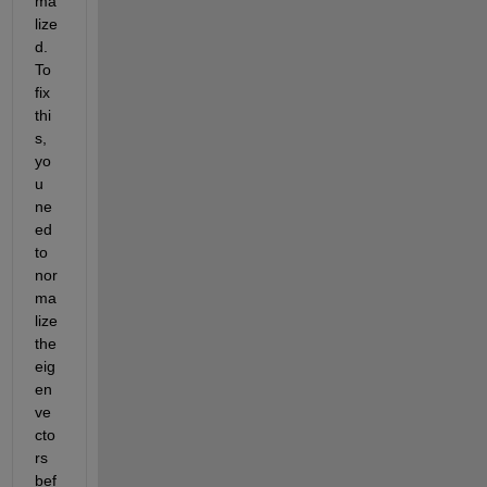
ma
lize
d. 
To 
fix 
thi
s, 
yo
u 
ne
ed 
to 
nor
ma
lize 
the 
eig
en
ve
cto
rs 
bef