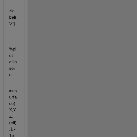
zla
bel(
'Z')
%pl
ot 
ellip
soi
d
isos
urfa
ce(
X,Y,
Z,
(ell)
,1 - 
1e-