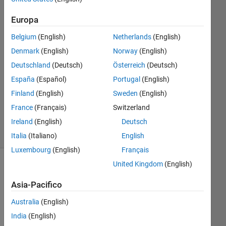
1
Europa
Risposta
Belgium
(English)
Netherlands
(English)
Risposta
Denmark
(English)
Norway
(English)
accettata
Deutschland
(Deutsch)
Österreich
(Deutsch)
Aggiornato
España
(Español)
Portugal
(English)
27 Gen
Finland
(English)
Sweden
(English)
2021
France
(Français)
Switzerland
14
Ireland
(English)
Deutsch
Visualizzazioni
(30 giorni)
Italia
(Italiano)
English
Luxembourg
(English)
Français
United Kingdom
(English)
Mostra
commenti
Asia-Pacifico
meno
recenti
Australia
(English)
India
(English)