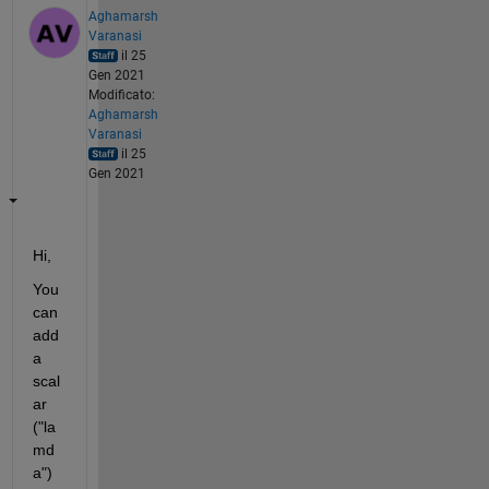
Aghamarsh
Varanasi
il 25
Gen 2021
Modificato:
Aghamarsh
Varanasi
il 25
Gen 2021
Hi,
You 
can 
add 
a 
scal
ar 
("la
md
a") 