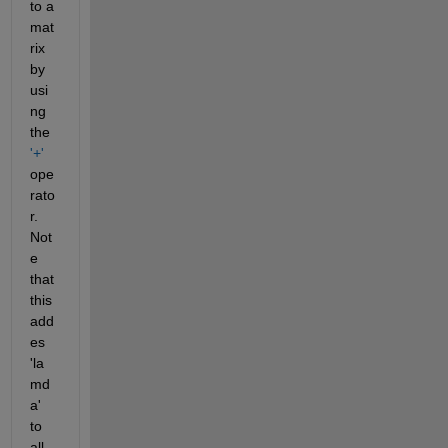
to a 
mat
rix 
by 
usi
ng 
the 
'+'
ope
rato
r. 
Not
e 
that 
this 
add
es 
'la
md
a' 
to 
all 