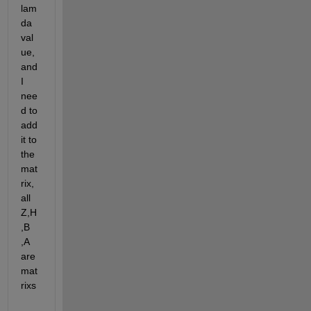
lam
da 
val
ue, 
and 
I 
nee
d to 
add 
it to 
the 
mat
rix, 
all 
Z,H
,B 
,A 
are 
mat
rixs