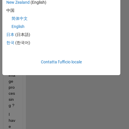
New Zealand
(English)
中国
Ho
简体中文
w 
English
can 
add 
日本
(日本語)
lam
한국
(한국어)
da  
to 
mat
Contatta l’ufficio locale
rix 
in 
ima
ge 
pro
ces
sin
g ?
I 
hav
e 