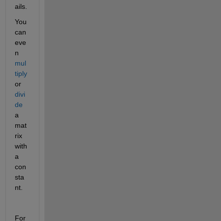
ails.
You 
can 
eve
n 
mul
tiply
or 
divi
de
a 
mat
rix 
with 
a 
con
sta
nt.
For 