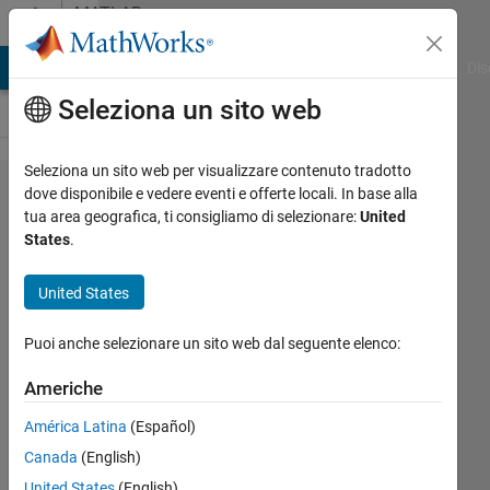
Vai al contenuto
MATLAB
Answers
ATLAB Answers
File Exchange
Cody
AI Chat Playground
Dis
Seleziona un sito web
Seleziona un sito web per visualizzare contenuto tradotto
how can
dove disponibile e vedere eventi e offerte locali. In base alla
tua area geografica, ti consigliamo di selezionare:
United
add lamda
States
.
value to
matrix in
United States
image
Puoi anche selezionare un sito web dal seguente elenco:
processing?
Americhe
Noor
América Latina
(Español)
Abbas
Canada
(English)
21 Gen
United States
(English)
2021