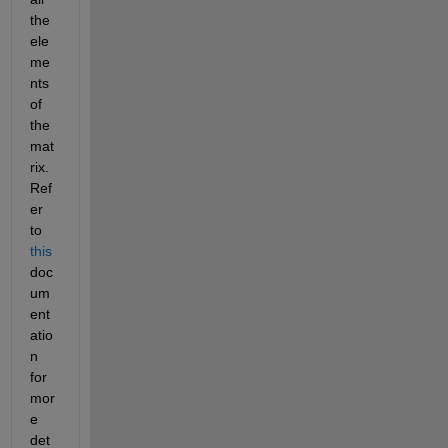
the 
ele
me
nts 
of 
the 
mat
rix. 
Ref
er 
to 
this
doc
um
ent
atio
n 
for 
mor
e 
det