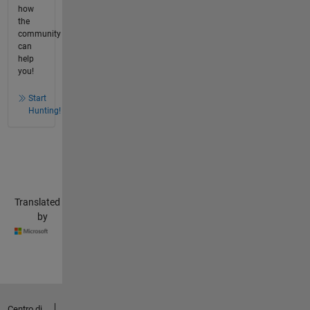
how
the
community
can
help
you!
Start
Hunting!
Translated
by
Centro di