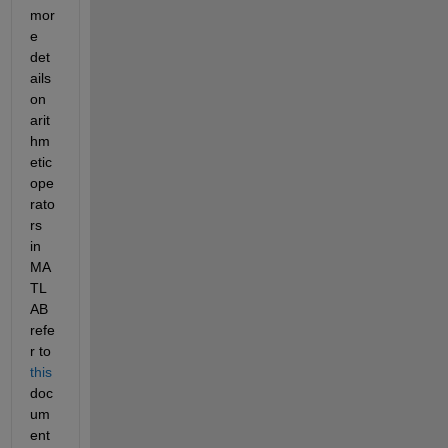
mor
e 
det
ails 
on 
arit
hm
etic 
ope
rato
rs 
in 
MA
TL
AB 
refe
r to 
this
doc
um
ent