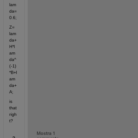
lam
da=
0.6;
Z= 
lam
da+
H*l
am
da^
(-1)
*B+l
am
da+
A;
is 
that 
righ
t?
Mostra 1