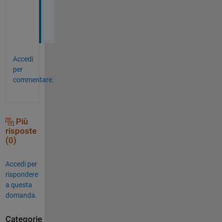
i
n
g 
Accedi
per
commentare.
Più
risposte
(0)
Accedi per
rispondere
a questa
domanda.
Categorie