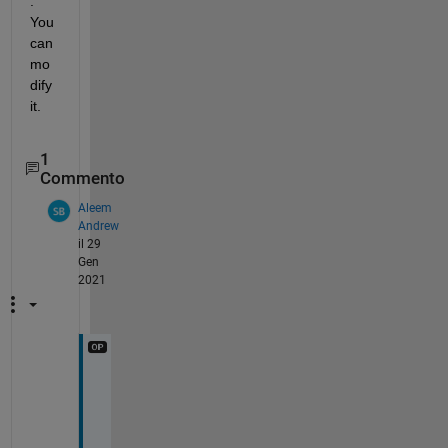
. 
You 
can 
mo
dify 
it.
1
Commento
Aleem
Andrew
il 29
Gen
2021
I
t 
w
o