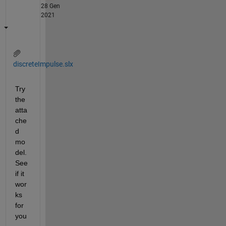
28 Gen
2021
discreteImpulse.slx
Try 
the 
atta
che
d 
mo
del. 
See 
if it 
wor
ks 
for 
you