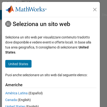
Vai al contenuto
MATLAB
Answers
ATLAB Answers
File Exchange
Cody
AI Chat Playground
Dis
Seleziona un sito web
Seleziona un sito web per visualizzare contenuto tradotto
Plotting
dove disponibile e vedere eventi e offerte locali. In base alla
tua area geografica, ti consigliamo di selezionare:
United
a
States
.
discrete
impulse
United States
in
Puoi anche selezionare un sito web dal seguente elenco:
Simulink
Americhe
Aleem
América Latina
(Español)
Andrew
Canada
(English)
27 Gen
United States
(English)
2021