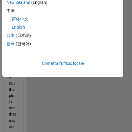
New Zealand
(English)
I 
中国
am 
简体中文
tryi
English
ng 
to 
日本
(日本語)
plot 
한국
(한국어)
a 
disc
rete 
Contatta l’ufficio locale
imp
uls
e, 
but 
the 
plot 
is 
not 
that 
exp
ect