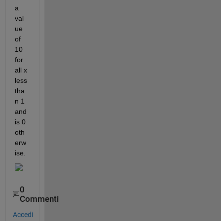
a 
val
ue 
of 
10 
for 
all x 
less 
tha
n 1 
and 
is 0 
oth
erw
ise. 
0
Commenti
Accedi