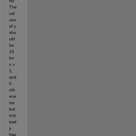
ed. 
The 
val
ues 
of y 
sho
uld 
be 
10 
for 
x = 
1, 
and 
0 
oth
erw
ise 
but 
inst
ead 
y 
has 