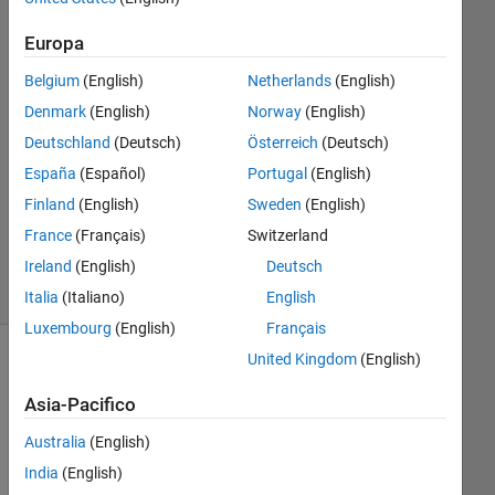
1
Europa
Risposta
Belgium
(English)
Netherlands
(English)
Risposta
Denmark
(English)
Norway
(English)
accettata
Deutschland
(Deutsch)
Österreich
(Deutsch)
Aggiornato
España
(Español)
Portugal
(English)
29 Gen
Finland
(English)
Sweden
(English)
2021
France
(Français)
Switzerland
13
Ireland
(English)
Deutsch
Visualizzazioni
(30 giorni)
Italia
(Italiano)
English
Luxembourg
(English)
Français
United Kingdom
(English)
Asia-Pacifico
Australia
(English)
India
(English)