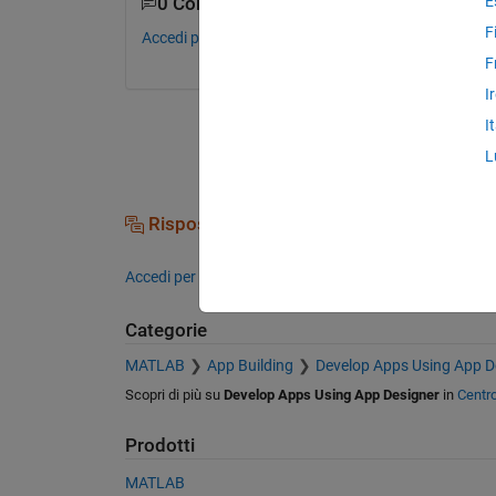
E
0 Commenti
F
Accedi per commentare.
F
I
I
L
Risposte (0)
Accedi per rispondere a questa domanda.
Categorie
MATLAB
App Building
Develop Apps Using App D
Scopri di più su
Develop Apps Using App Designer
in
Centr
Prodotti
MATLAB