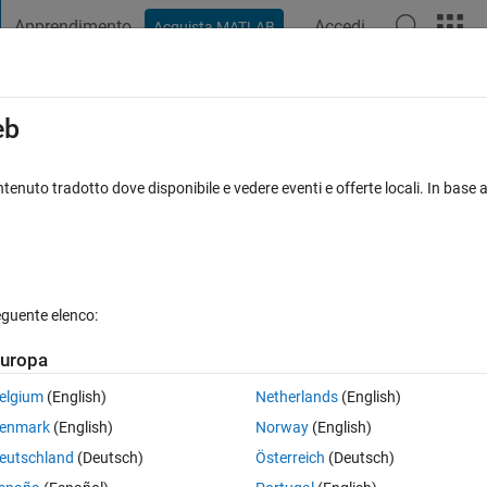
Apprendimento
Accedi
Acquista MATLAB
t Playground
Discussioni
Concorsi
Blog
Pubblica
Altro
iga
FAQ su MATLAB
Altro
eb
able
tenuto tradotto dove disponibile e vedere eventi e offerte locali. In base a
Visualizzazioni (30 giorni)
eguente elenco:
uropa
0 voti
elgium
(English)
Netherlands
(English)
gner and I am using a 3-panel layout.THe problem I am facing is that ev
enmark
(English)
Norway
(English)
ing. Also how to make it adapt to the size of the screen?
eutschland
(Deutsch)
Österreich
(Deutsch)