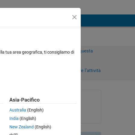
Accedi per rispondere a questa
lla tua area geografica, ti consigliamo di
domanda.
Condividi
Accedi per seguire l’attività
Richiesto:
Asia-Pacifico
tyler seudath
Australia
(English)
il 14 Feb 2021
en 
India
(English)
New Zealand
(English)