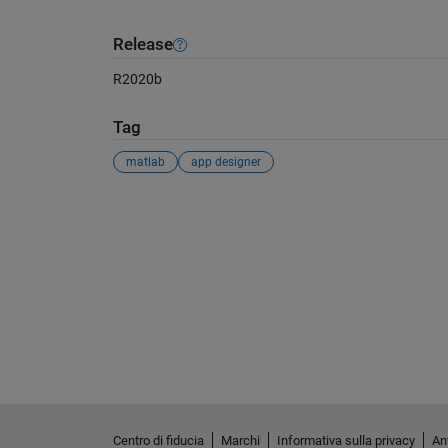
Release
R2020b
Tag
matlab
app designer
Vedere anche
Centro di fiducia
Marchi
Informativa sulla privacy
Ant