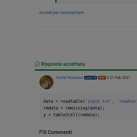
Accedi per commentare.
Risposta accettata
Walter Roberson
il 21 Feb 2021
data = readtable(
'input.txt'
, 
'readvar
rmdata = rmmissing(data);
y = table2cell(rmdata);
0 Commenti