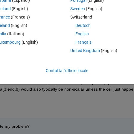
spaña
(Español)
Portugal
(English)
Theme
inland
(English)
Sweden
(English)
rance
(Français)
Switzerland
reland
(English)
Deutsch
talia
(Italiano)
English
uxembourg
(English)
Français
United Kingdom
(English)
Contatta l’ufficio locale
ter vector or scalar string object. However, data(3:end,8) would be a ce
ta(3:end,8) would also typically be non-scalar unless the cell just happe
rate my problem?