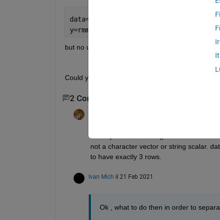
E
F
data=readcell(
'input.txt'
)
F
y=rmmissing(readtable(data(3:end,8)))
I
but no use.
I
L
Could you please help me?
2 Commenti
Walter Roberson
il 21 Feb 2021
The input to readtable() has to be a charac
not a character vector or string scalar. da
to have exactly 3 rows.
Ivan Mich
il 21 Feb 2021
Ok , what to do then in order to sepa