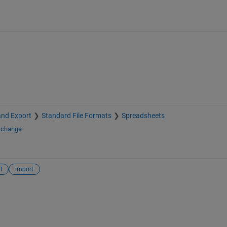
and Export
Standard File Formats
Spreadsheets
Exchange
l
import