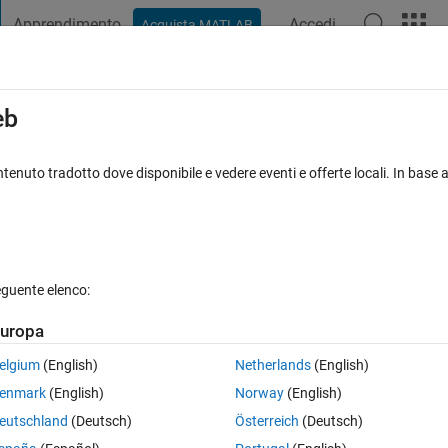
Apprendimento
Accedi
Acquista MATLAB
t Playground
Discussioni
Concorsi
Blog
Pubblica
Altro
iga
FAQ su MATLAB
Altro
eb
sing ?
tenuto tradotto dove disponibile e vedere eventi e offerte locali. In base a
ta accettata
Aggiornato 21 Feb 2021
13 Visualizzazioni (30 gio
eguente elenco:
uropa
0 voti
Apri in MATLAB Online
elgium
(English)
Netherlands
(English)
ile. But some numbers/data in columns show 1x1 missing. How could I so
enmark
(English)
Norway
(English)
eutschland
(Deutsch)
Österreich
(Deutsch)