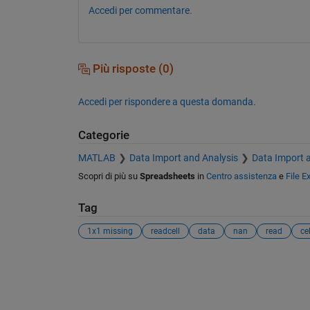
Accedi per commentare.
Più risposte (0)
Accedi per rispondere a questa domanda.
Categorie
MATLAB
Data Import and Analysis
Data Import 
Scopri di più su
Spreadsheets
in
Centro assistenza
e
File 
Tag
1x1 missing
readcell
data
nan
read
cel
Vedere anche