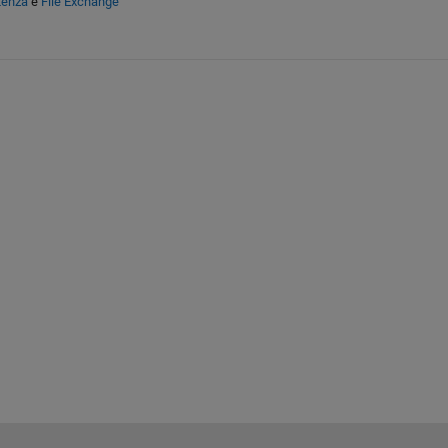
tenza
e
File Exchange