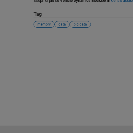
Scopri di più su
Vehicle Dynamics Blockset
in
Centro assis
Tag
memory
data
big data
Vedere anche