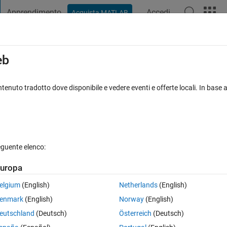
Apprendimento
Accedi
Acquista MATLAB
t Playground
Discussioni
Concorsi
Blog
Pubblica
Altro
iga
FAQ su MATLAB
Altro
eb
tenuto tradotto dove disponibile e vedere eventi e offerte locali. In base a
1 Visualizzazioni (30 giorni)
eguente elenco:
uropa
0 voti
elgium
(English)
Netherlands
(English)
enmark
(English)
Norway
(English)
atrix by the function svds. But my MATLAB2020a complains because of it
eutschland
(Deutsch)
Österreich
(Deutsch)