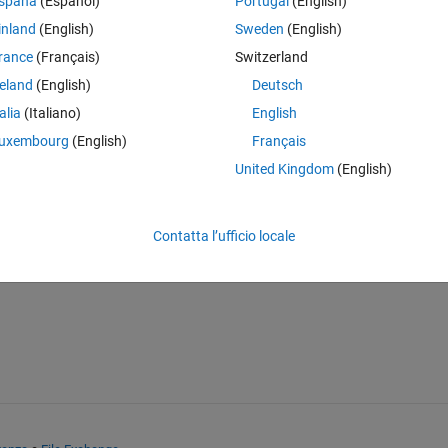
spaña
(Español)
Portugal
(English)
ip to resolve this?
inland
(English)
Sweden
(English)
rance
(Français)
Switzerland
reland
(English)
Deutsch
talia
(Italiano)
English
uxembourg
(English)
Français
United Kingdom
(English)
Accedi per rispondere a questa 
Contatta l’ufficio locale
Condividi
Accedi per seguire l