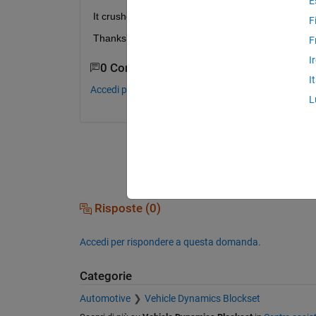
E
It crushes down with out of memory message. Any t
F
Thanks
F
I
0 Commenti
I
Accedi per commentare.
L
Risposte (0)
Accedi per rispondere a questa domanda.
Categorie
Automotive
Vehicle Dynamics Blockset