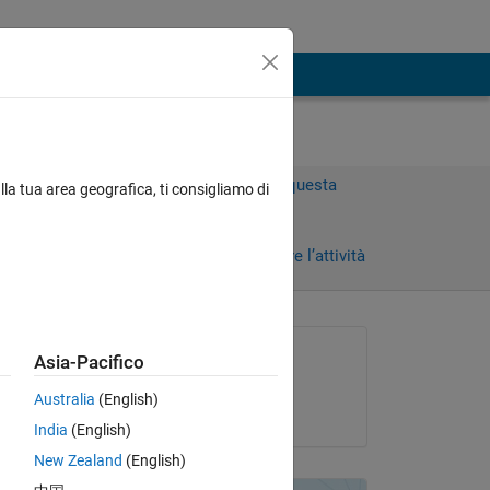
Accedi per rispondere a questa
lla tua area geografica, ti consigliamo di
domanda.
Condividi
Accedi per seguire l’attività
Richiesto:
Asia-Pacifico
Erdem Altuntac
Australia
(English)
il 26 Feb 2021
India
(English)
s 
New Zealand
(English)