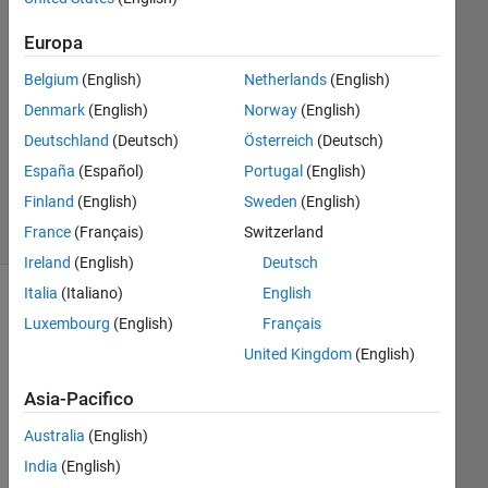
Risposta
Europa
Risposta
Belgium
(English)
Netherlands
(English)
accettata
Denmark
(English)
Norway
(English)
Aggiornato
Deutschland
(Deutsch)
Österreich
(Deutsch)
3 Mar 2021
España
(Español)
Portugal
(English)
6
Finland
(English)
Sweden
(English)
Visualizzazioni
France
(Français)
Switzerland
(30 giorni)
Ireland
(English)
Deutsch
Italia
(Italiano)
English
Luxembourg
(English)
Français
United Kingdom
(English)
Asia-Pacifico
Australia
(English)
India
(English)