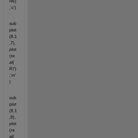
R6)
,'c')
sub
plot
(8,1
,7),
plot
(re
al(
R7)
,'m'
)
sub
plot
(8,1
,8),
plot
(re
al(