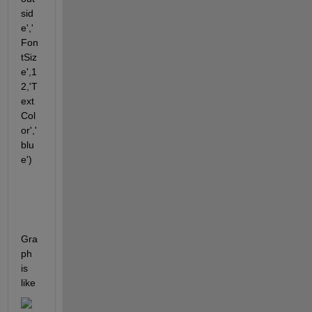
sid
e','
Fon
tSiz
e',1
2,'T
ext
Col
or','
blu
e')
Gra
ph 
is 
like