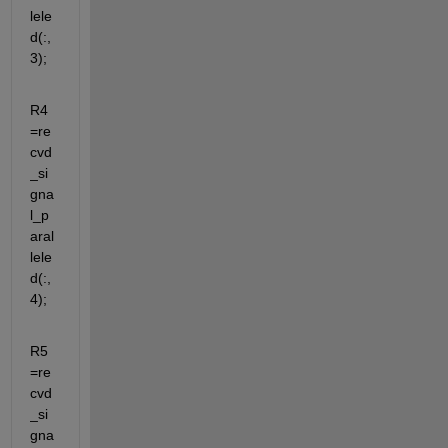
lele
d(:,
3);
R4
=re
cvd
_si
gna
l_p
aral
lele
d(:,
4);
R5
=re
cvd
_si
gna