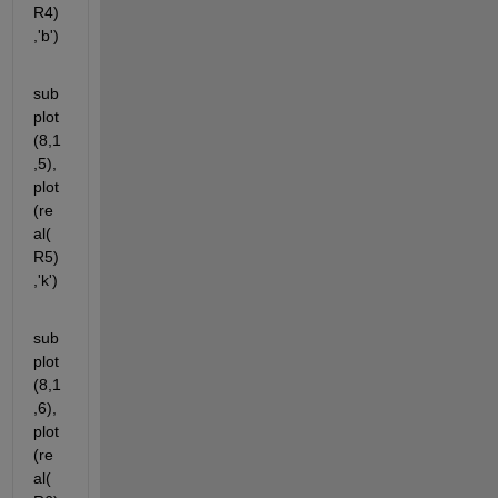
R4)
,'b')
sub
plot
(8,1
,5),
plot
(re
al(
R5)
,'k')
sub
plot
(8,1
,6),
plot
(re
al(