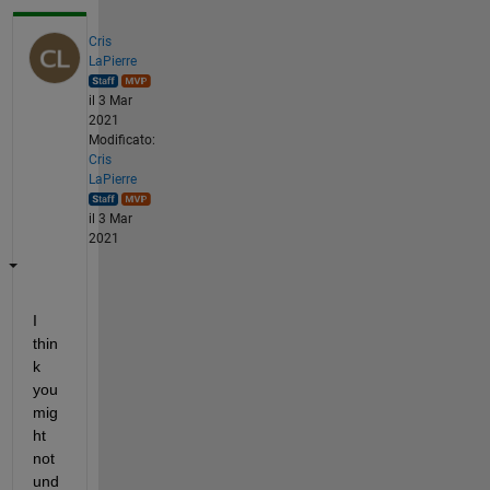
Cris
LaPierre
il 3 Mar
2021
Modificato:
Cris
LaPierre
il 3 Mar
2021
I 
thin
k 
you 
mig
ht 
not 
und