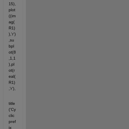
15),
plot
((im
ag(
R1)
),'r')
,su
bpl
ot(8
,1,1
),pl
ot(r
eal(
R1)
,'r'),
title
('Cy
clic 
pref
ix 