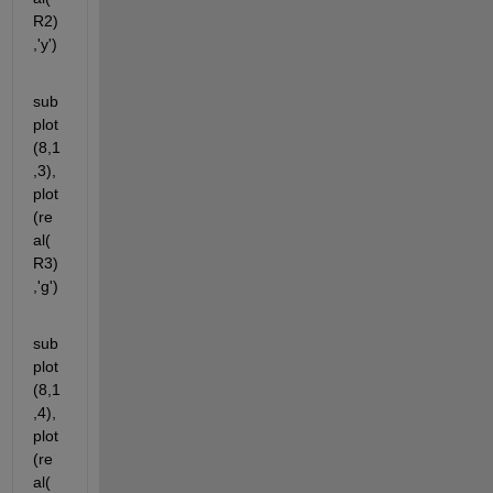
R2)
,'y')
sub
plot
(8,1
,3),
plot
(re
al(
R3)
,'g')
sub
plot
(8,1
,4),
plot
(re
al(