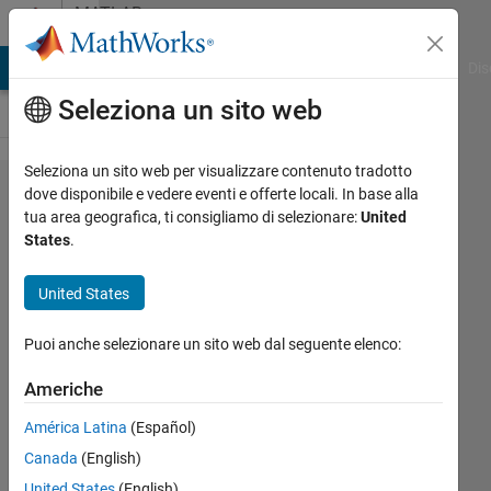
Vai al contenuto
MATLAB
Answers
ATLAB Answers
File Exchange
Cody
AI Chat Playground
Dis
Seleziona un sito web
Seleziona un sito web per visualizzare contenuto tradotto
how to
dove disponibile e vedere eventi e offerte locali. In base alla
tua area geografica, ti consigliamo di selezionare:
United
use
States
.
legend
syntax
United States
properly
Puoi anche selezionare un sito web dal seguente elenco:
Dipsikha
Americhe
Roy
América Latina
(Español)
3 Mar
2021
Canada
(English)
1
United States
(English)