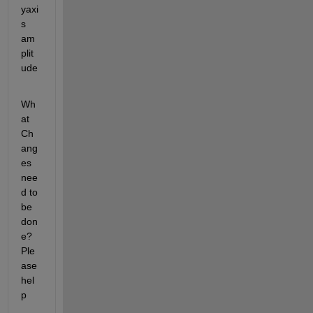
yaxi
s  
am
plit
ude
Wh
at 
Ch
ang
es 
nee
d to 
be 
don
e?
Ple
ase 
hel
p