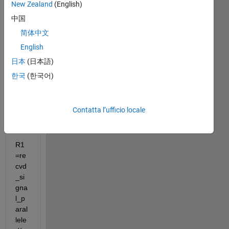
rec
New Zealand
(English)
vd_
中国
sig
nal
简体中文
_pa
English
rall
日本
(日本語)
ele
d(1:
한국
(한국어)
cp_
len,
:)=
Contatta l’ufficio locale
[];
R1
=re
cvd
_si
gna
l_p
aral
lele