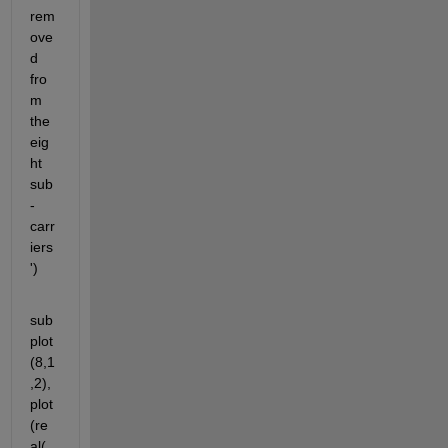
rem
ove
d 
fro
m 
the 
eig
ht 
sub
-
carr
iers
')
sub
plot
(8,1
,2),
plot
(re
al(