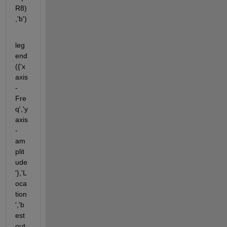
R8)
,'b')
leg
end
({'x 
axis
-
Fre
q','y 
axis
-
am
plit
ude
'},'L
oca
tion
','b
est
out