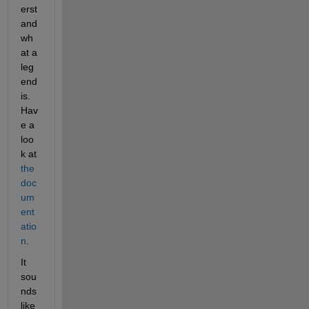
erst
and 
wh
at a 
leg
end 
is. 
Hav
e a 
loo
k at 
the 
doc
um
ent
atio
n
. 
It 
sou
nds 
like 