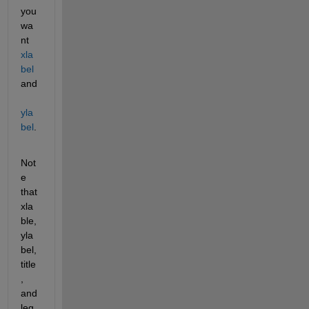
you 
wa
nt 
xla
bel
and 
yla
bel
.
Not
e 
that 
xla
ble, 
yla
bel, 
title
, 
and 
leg