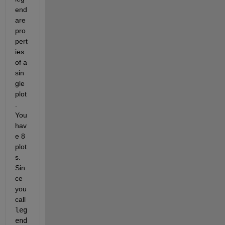
end 
are 
pro
pert
ies 
of a 
sin
gle 
plot
. 
You 
hav
e 8 
plot
s. 
Sin
ce 
you 
call 
leg
end