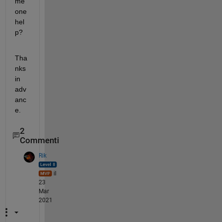
me
one 
hel
p?
Tha
nks 
in 
adv
anc
e.
2
Commenti
Rik
il
23
Mar
2021