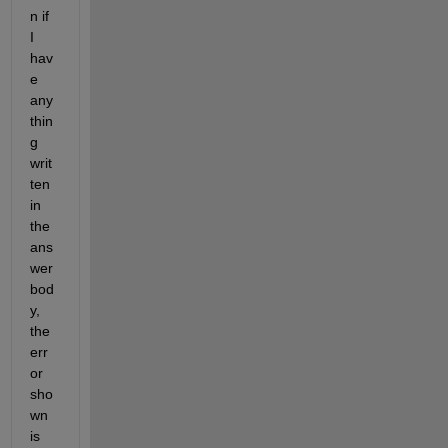
n if 
I 
hav
e 
any
thin
g 
writ
ten 
in 
the 
ans
wer 
bod
y, 
the 
err
or 
sho
wn 
is 