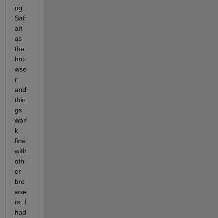
ng 
Saf
ari 
as 
the 
bro
wse
r 
and 
thin
gs 
wor
k 
fine 
with 
oth
er 
bro
wse
rs. I 
had 