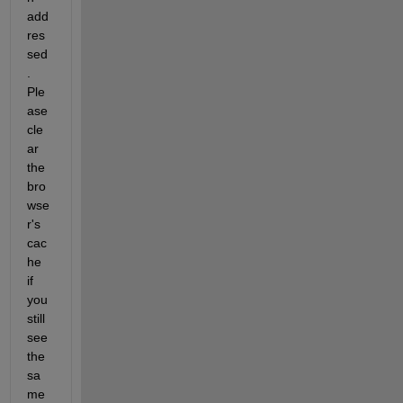
add
res
sed
. 
Ple
ase 
cle
ar 
the 
bro
wse
r's 
cac
he 
if 
you 
still 
see 
the 
sa
me 