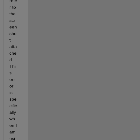
refe
r to 
the 
scr
een
sho
t 
atta
che
d. 
Thi
s 
err
or 
is 
spe
cific
ally 
wh
en I 
am 
usi