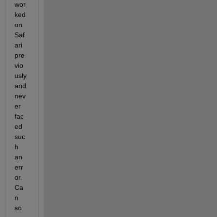
wor
ked 
on 
Saf
ari 
pre
vio
usly 
and 
nev
er 
fac
ed 
suc
h 
an 
err
or. 
Ca
n 
so