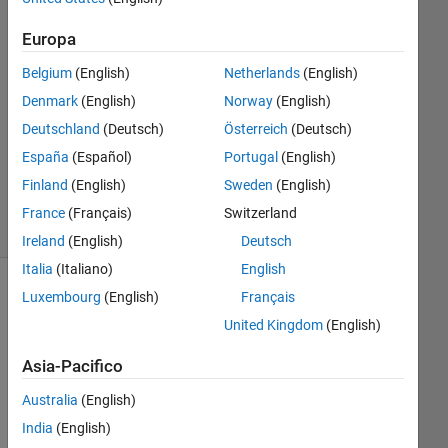
Risposta
Europa
Risposta
Belgium
(English)
Netherlands
(English)
accettata
Denmark
(English)
Norway
(English)
Aggiornato
Deutschland
(Deutsch)
Österreich
(Deutsch)
21 Dic
España
(Español)
Portugal
(English)
2021
23
Finland
(English)
Sweden
(English)
Visualizzazioni
France
(Français)
Switzerland
(30 giorni)
Ireland
(English)
Deutsch
Italia
(Italiano)
English
Luxembourg
(English)
Français
United Kingdom
(English)
Asia-Pacifico
Australia
(English)
India
(English)