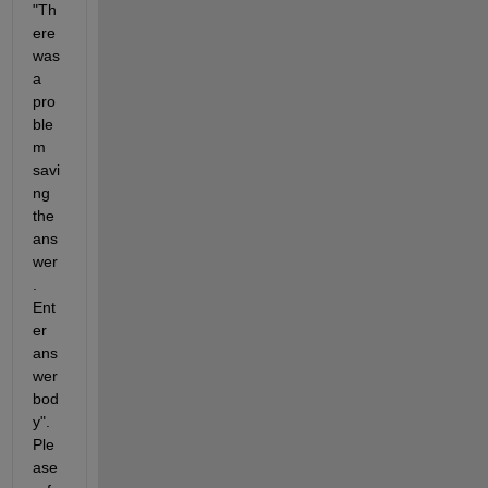
"Th
ere 
was 
a 
pro
ble
m 
savi
ng 
the 
ans
wer
. 
Ent
er 
ans
wer 
bod
y". 
Ple
ase 