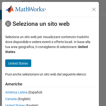
Vai al contenuto
MATLAB
Answers
ATLAB Answers
File Exchange
Cody
AI Chat Playground
Dis
Seleziona un sito web
Seleziona un sito web per visualizzare contenuto tradotto
Unable to post any
dove disponibile e vedere eventi e offerte locali. In base alla
tua area geografica, ti consigliamo di selezionare:
United
comments/answers
States
.
on MATLAB
Answers
United States
Puoi anche selezionare un sito web dal seguente elenco:
Nikhil
Sonavane
Americhe
23 Mar
América Latina
(Español)
2021
Canada
(English)
1
United States
(English)