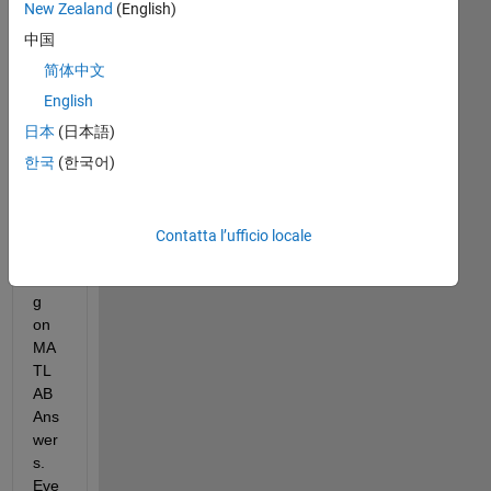
New Zealand
(English)
MicrosoftTeams-
中国
image (5).png
简体中文
I 
English
am 
日本
(日本語)
una
한국
(한국어)
ble 
to 
pos
t 
Contatta l’ufficio locale
any
thin
g 
on 
MA
TL
AB 
Ans
wer
s. 
Eve