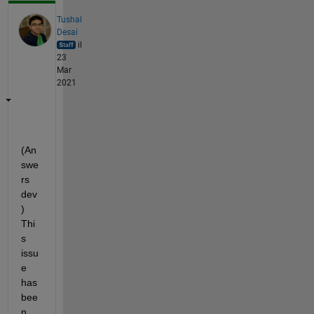
Tushal
Desai
il
23
Mar
2021
(An
swe
rs 
dev
) 
Thi
s 
issu
e 
has 
bee
n 