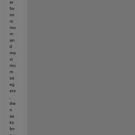
er 
for 
mi
ni
mu
m 
an
d 
ma
xi
mu
m 
int
eg
ers
, 
the
n 
as
ks 
for 
a 