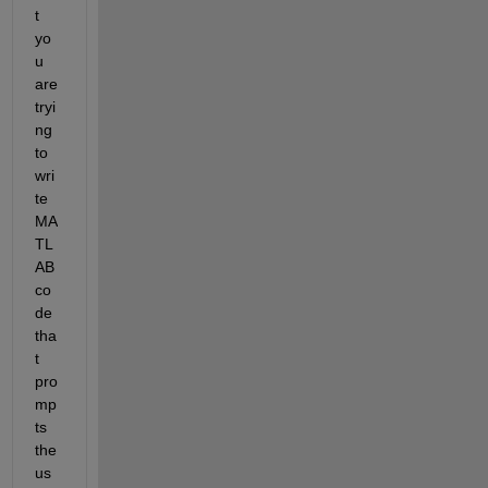
t 
yo
u 
are 
tryi
ng 
to 
wri
te 
MA
TL
AB 
co
de 
tha
t 
pro
mp
ts 
the 
us