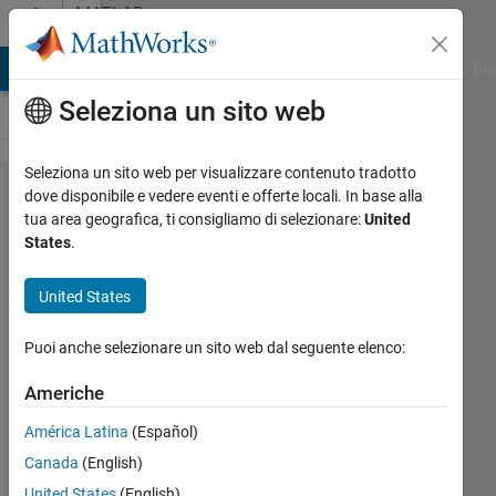
Vai al contenuto
MATLAB
Answers
ATLAB Answers
File Exchange
Cody
AI Chat Playground
Dis
Seleziona un sito web
Seleziona un sito web per visualizzare contenuto tradotto
Matlab
dove disponibile e vedere eventi e offerte locali. In base alla
tua area geografica, ti consigliamo di selezionare:
United
help
States
.
requesting
user input
United States
and
Puoi anche selezionare un sito web dal seguente elenco:
random
integers
Americhe
América Latina
(Español)
Chris
Canada
(English)
10 Giu
United States
(English)