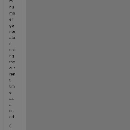
m 
nu
mb
er 
ge
ner
ato
r 
usi
ng 
the 
cur
ren
t 
tim
e 
as 
a 
se
ed.
(