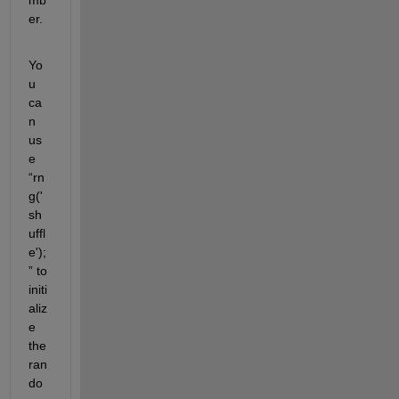
er.
Yo
u 
ca
n 
us
e 
“rn
g('
sh
uffl
e');
” to 
initi
aliz
e 
the 
ran
do