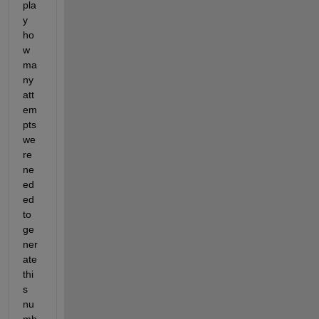
pla
y 
ho
w 
ma
ny 
att
em
pts 
we
re 
ne
ed
ed 
to 
ge
ner
ate 
thi
s 
nu
mb