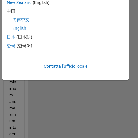
New Zealand
(English)
e a 
pro
中国
gra
简体中文
m 
English
that 
will 
日本
(日本語)
pro
한국
(한국어)
mpt 
the 
use
Contatta l’ufficio locale
r 
for 
min
imu
m 
and 
ma
xim
um 
inte
ger