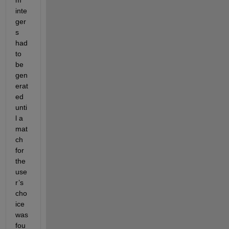
m 
inte
ger
s 
had 
to 
be 
gen
erat
ed 
unti
l a 
mat
ch 
for 
the 
use
r’s 
cho
ice 
was 
fou