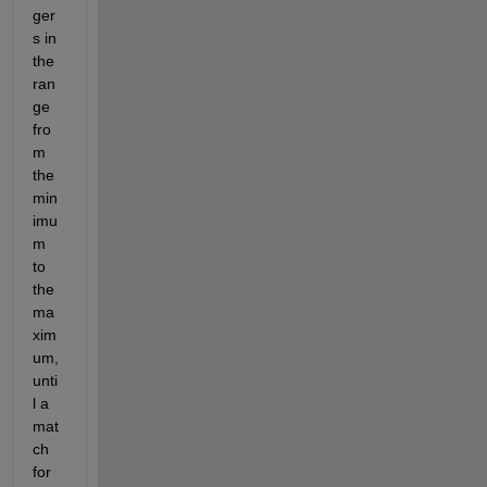
ger
s in 
the 
ran
ge 
fro
m 
the 
min
imu
m 
to 
the 
ma
xim
um, 
unti
l a 
mat
ch 
for 