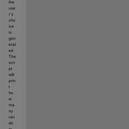
the 
use
r’s 
cho
ice 
is 
gen
erat
ed. 
The 
scri
pt 
will 
prin
t 
ho
w 
ma
ny 
ran
do