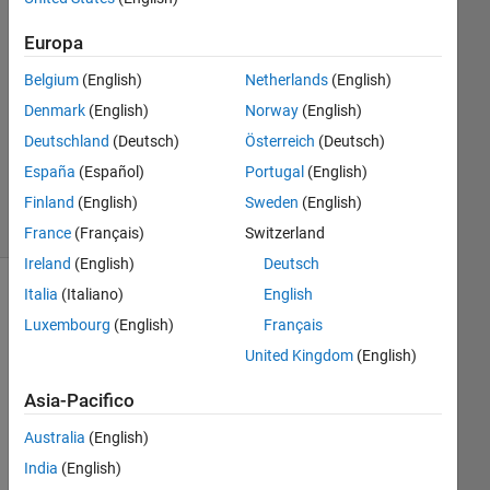
2013
1
Europa
Risposta
Belgium
(English)
Netherlands
(English)
Aggiornato
Denmark
(English)
Norway
(English)
27 Feb
Deutschland
(Deutsch)
Österreich
(Deutsch)
2025
España
(Español)
Portugal
(English)
15
Visualizzazioni
Finland
(English)
Sweden
(English)
(30 giorni)
France
(Français)
Switzerland
Ireland
(English)
Deutsch
Italia
(Italiano)
English
Luxembourg
(English)
Français
United Kingdom
(English)
Asia-Pacifico
Australia
(English)
India
(English)
Writ