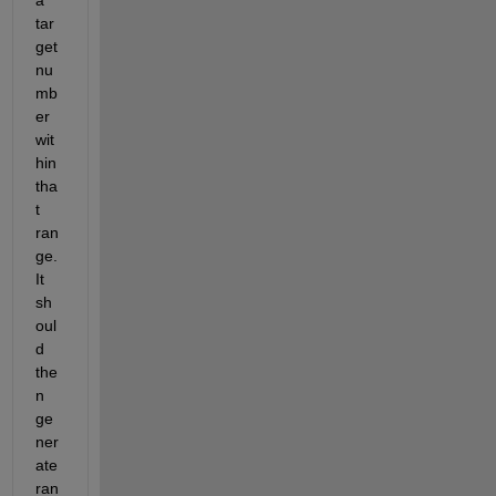
tar
get 
nu
mb
er 
wit
hin 
tha
t 
ran
ge. 
It 
sh
oul
d 
the
n 
ge
ner
ate 
ran