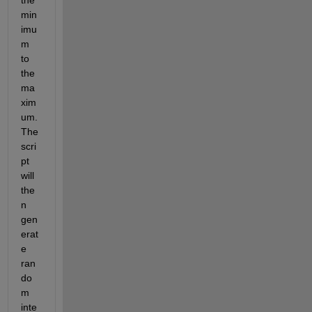
the 
min
imu
m 
to 
the 
ma
xim
um. 
The 
scri
pt 
will 
the
n 
gen
erat
e 
ran
do
m 
inte