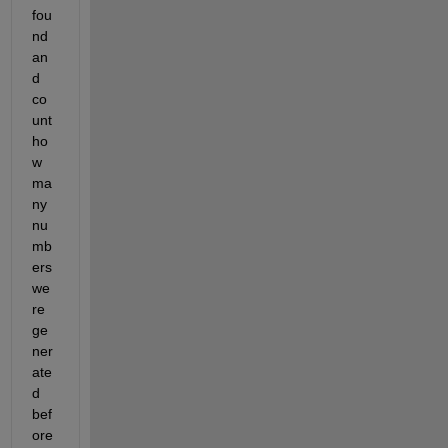
fou
nd 
an
d 
co
unt 
ho
w 
ma
ny 
nu
mb
ers 
we
re 
ge
ner
ate
d 
bef
ore 