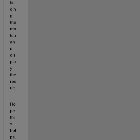
fin
din
g 
the 
ma
tch 
an
d 
dis
pla
y 
the 
res
ult.
Ho
pe 
thi
s 
hel
ps.