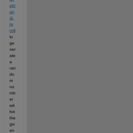
ef/r
an
di.
ht
ml
) 
to 
ge
ner
ate 
a 
ran
do
m 
nu
mb
er 
wit
hin 
the 
giv
en 