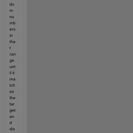
do
m 
nu
mb
ers 
in 
tha
t 
ran
ge 
unt
il it 
ma
tch
es 
the 
tar
get 
an
d 
dis