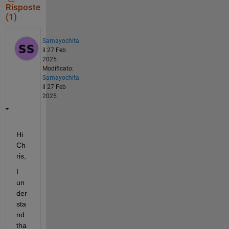
Risposte
(1)
Samayochita
il 27 Feb
2025
Modificato:
Samayochita
il 27 Feb
2025
Hi 
Ch
ris,
I 
un
der
sta
nd 
tha