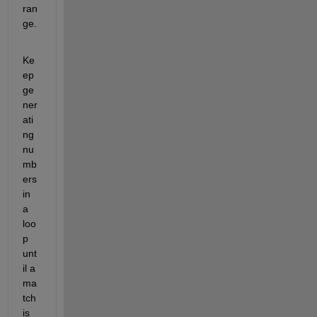
ran
ge. 
Ke
ep 
ge
ner
ati
ng 
nu
mb
ers 
in 
a 
loo
p 
unt
il a 
ma
tch 
is 