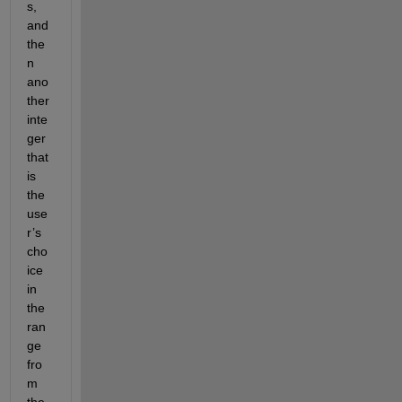
s, 
and 
the
n 
ano
ther 
inte
ger 
that 
is 
the 
use
r’s 
cho
ice 
in 
the 
ran
ge 
fro
m 