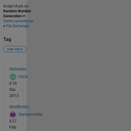
Scopri di più su
Random Number
Generation
in
Centro assistenza
e
File Exchange
Tag
user input
Vedere anche
Richiesto:
Chris
il 10
Giu
2013
Modificato:
Samayochita
il 27
Feb