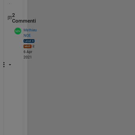
.
2
Commenti
Mathieu
NOE
il
6 Apr
2021
h
e
l
l
o 
I 
a