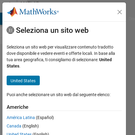
Vai al contenuto
MATLAB
Answers
ATLAB Answers
File Exchange
Cody
AI Chat Playground
Dis
Seleziona un sito web
Seleziona un sito web per visualizzare contenuto tradotto
stft for
dove disponibile e vedere eventi e offerte locali. In base alla
tua area geografica, ti consigliamo di selezionare:
United
complex
States
.
data
United States
nur
Puoi anche selezionare un sito web dal seguente elenco:
dsc
6 Apr
Americhe
2021
1
América Latina
(Español)
Risposta
Canada
(English)
United States
(English)