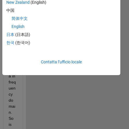
New Zealand
(English)
and 
Q 
中国
sig
简体中文
nal
English
s 
and 
日本
(日本語)
wa
한국
(한국어)
nt 
to 
see 
Contatta l’ufficio locale
my 
dat
a in 
freq
uen
cy 
do
mai
n. 
So 
is 