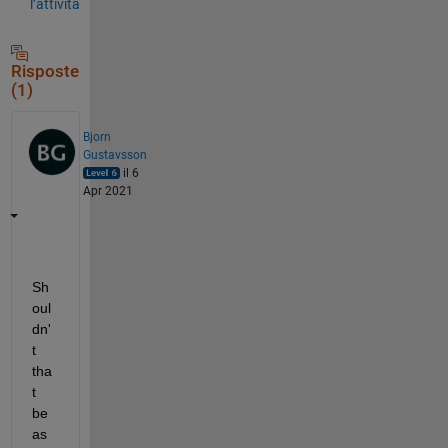
l’attività
Risposte
(1)
Bjorn
Gustavsson
il 6
Apr 2021
Sh
oul
dn'
t 
tha
t 
be 
as 