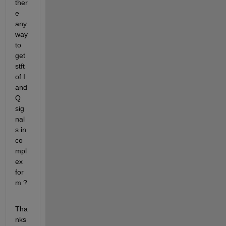
ther
e 
any 
way 
to 
get 
stft 
of I 
and 
Q 
sig
nal
s in 
co
mpl
ex 
for
m ?
Tha
nks