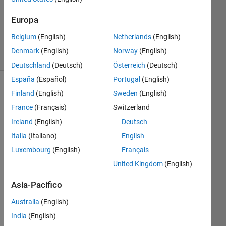
Aggiornato
12 Apr
Europa
2021
11
Belgium
(English)
Netherlands
(English)
Visualizzazioni
Denmark
(English)
Norway
(English)
(30 giorni)
Deutschland
(Deutsch)
Österreich
(Deutsch)
España
(Español)
Portugal
(English)
Finland
(English)
Sweden
(English)
France
(Français)
Switzerland
Ireland
(English)
Deutsch
Italia
(Italiano)
English
Luxembourg
(English)
Français
United Kingdom
(English)
Hell
Asia-Pacifico
o,
I 
Australia
(English)
hav
India
(English)
e I 