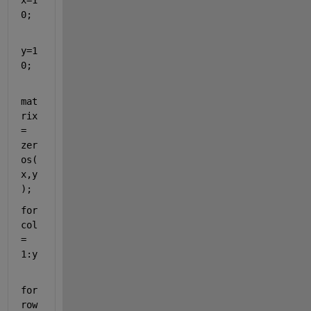
0;
y=1
0;
mat
rix 
= 
zer
os(
x,y
);
for 
col 
= 
1:y
for 
row 