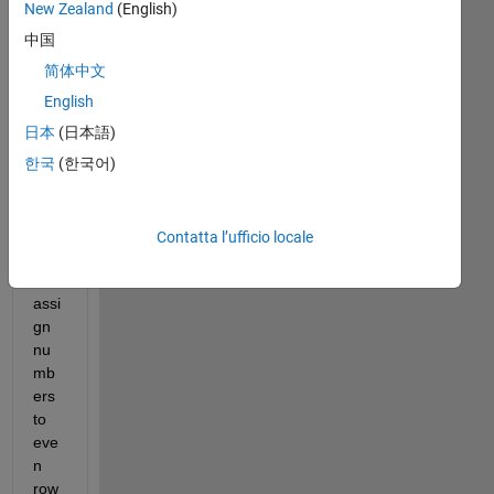
hav
New Zealand
(English)
e a 
中国
N 
简体中文
by 
M 
English
mat
日本
(日本語)
rix 
한국
(한국어)
and 
I 
am 
tryi
Contatta l’ufficio locale
ng 
to 
assi
gn 
nu
mb
ers 
to 
eve
n 
row