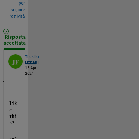
per
seguire
l’attività
Risposta
accettata
Thukiller
il
15 Apr
2021
lik
e 
thi
s?
x=1