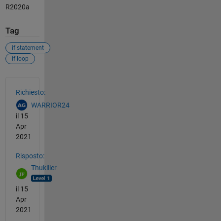
R2020a
Tag
if statement
if loop
Vedere anche
Richiesto:
WARRIOR24
il 15
Apr
2021
Risposto:
Thukiller
il 15
Apr
2021