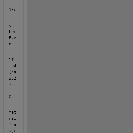
= 
1:x
% 
For 
Eve
n
if 
mod
(ro
w,2
)  
== 
0
mat
rix 
(ro
w,r