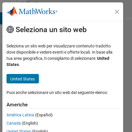
Vai al contenuto
MATLAB
Answers
ATLAB Answers
File Exchange
Cody
AI Chat Playground
Dis
Seleziona un sito web
Seleziona un sito web per visualizzare contenuto tradotto
Odd/Even
dove disponibile e vedere eventi e offerte locali. In base alla
tua area geografica, ti consigliamo di selezionare:
United
If
States
.
statement
for a N by
United States
M Matrix
Puoi anche selezionare un sito web dal seguente elenco:
WARRIOR24
Americhe
15 Apr
América Latina
(Español)
2021
Canada
(English)
1
Risposta
United States
(English)