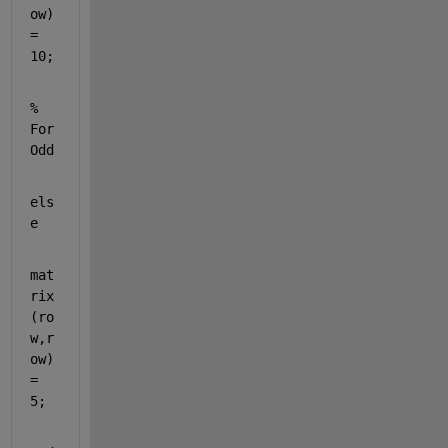
ow) 
= 
10;
% 
For 
Odd
els
e 
mat
rix 
(ro
w,r
ow) 
= 
5;   