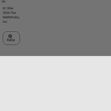
Us
© 1994-
2026 The
MathWorks,
Inc.
Seleziona un sito web
Italia