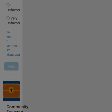
Community
Treasure