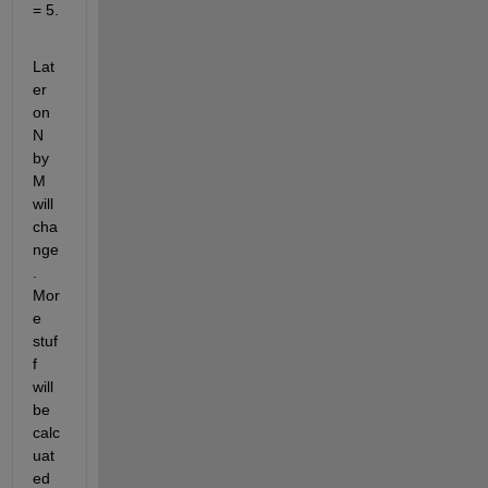
= 5. 
Lat
er 
on 
N 
by 
M 
will 
cha
nge
. 
Mor
e 
stuf
f 
will 
be 
calc
uat
ed 