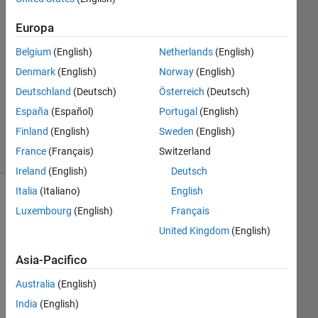
Europa
Risposta
accettata
Belgium
(English)
Netherlands
(English)
Denmark
(English)
Norway
(English)
Aggiornato
15 Apr
Deutschland
(Deutsch)
Österreich
(Deutsch)
2021
España
(Español)
Portugal
(English)
36
Finland
(English)
Sweden
(English)
Visualizzazioni
France
(Français)
Switzerland
(30 giorni)
Ireland
(English)
Deutsch
Italia
(Italiano)
English
Luxembourg
(English)
Français
United Kingdom
(English)
Asia-Pacifico
Australia
(English)
India
(English)
I 