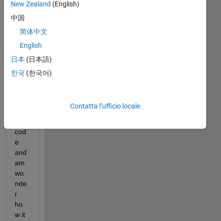
New Zealand
(English)
just 
ran 
中国
acr
简体中文
oss 
English
swit
日本
(日本語)
ch
한국
(한국어)
bei
ng 
use
Contatta l’ufficio locale
d in 
a 
cod
e 
and 
am 
wo
nde
r 
ho
w it 