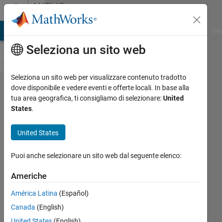
Vai al contenuto
MATLAB
Answers
ATLAB Answers
File Exchange
Cody
AI Chat Playground
Dis
Seleziona un sito web
Seleziona un sito web per visualizzare contenuto tradotto
Difference
dove disponibile e vedere eventi e offerte locali. In base alla
tua area geografica, ti consigliamo di selezionare:
United
between
States
.
switch
and if
United States
Puoi anche selezionare un sito web dal seguente elenco:
Bob
Thompson
Americhe
21 Apr
América Latina
(Español)
2021
Canada
(English)
2
United States
(English)