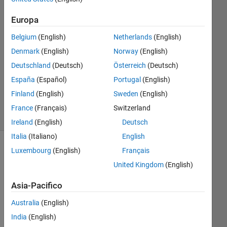
Risposte
Europa
Risposta
Belgium
(English)
Netherlands
(English)
accettata
Denmark
(English)
Norway
(English)
Aggiornato
Deutschland
(Deutsch)
Österreich
(Deutsch)
21 Apr
España
(Español)
Portugal
(English)
2021
101
Finland
(English)
Sweden
(English)
Visualizzazioni
France
(Français)
Switzerland
(30 giorni)
Ireland
(English)
Deutsch
Italia
(Italiano)
English
Luxembourg
(English)
Français
United Kingdom
(English)
Asia-Pacifico
Australia
(English)
India
(English)
I 