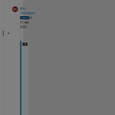
Bob
Thompson
il
21 Apr
2021
T
h
a
n
k
s
, 
i
t
'
s 
g