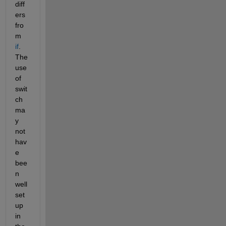
diff
ers 
fro
m 
if
. 
The 
use 
of 
swit
ch 
ma
y 
not 
hav
e 
bee
n 
well 
set 
up 
in 