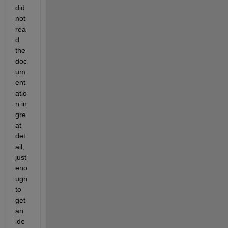
did 
not 
rea
d 
the 
doc
um
ent
atio
n in 
gre
at 
det
ail, 
just 
eno
ugh 
to 
get 
an 
ide