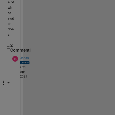
a of 
wh
at 
swit
ch 
doe
s.
2
Commenti
Jonas
il 21
Apr
2021
i 
t
h
i