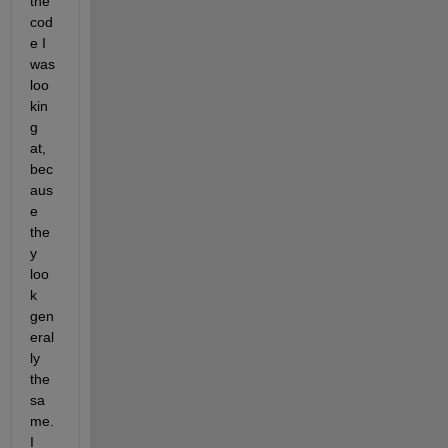
the 
cod
e I 
was 
loo
kin
g 
at, 
bec
aus
e 
the
y 
loo
k 
gen
eral
ly 
the 
sa
me. 
I 