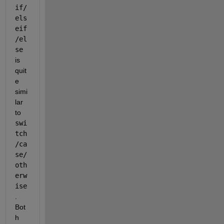
if/
els
eif
/el
se
is 
quit
e 
simi
lar 
to 
swi
tch
/ca
se/
oth
erw
ise
. 
Bot
h 