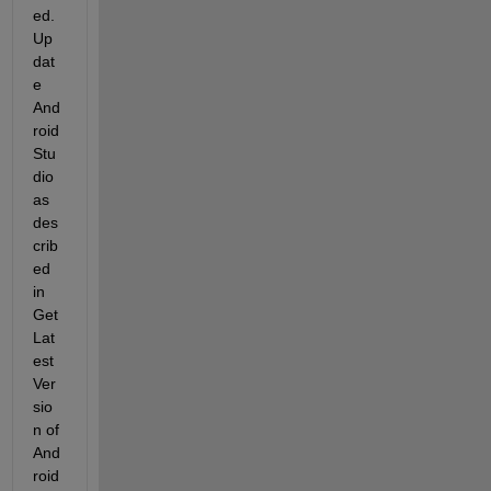
ed. 
Up
dat
e 
And
roid 
Stu
dio 
as 
des
crib
ed 
in 
Get 
Lat
est 
Ver
sio
n of 
And
roid 