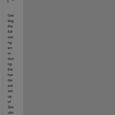
Get
ting 
the 
foll
owi
ng 
err
or 
duri
ng 
the 
har
dw
are 
set
up 
of 
Sim
ulin