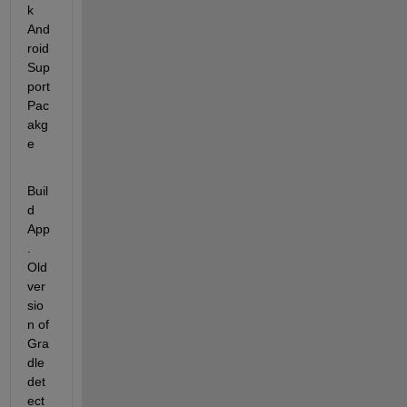
k 
And
roid 
Sup
port 
Pac
akg
e
Buil
d 
App
. 
Old 
ver
sio
n of 
Gra
dle 
det
ect