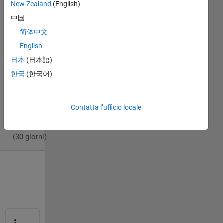
2021
New Zealand
(English)
1
中国
Risposta
简体中文
English
Risposta
accettata
日本
(日本語)
한국
(한국어)
Aggiornato
22 Apr
2021
Contatta l’ufficio locale
33
Visualizzazioni
(30 giorni)