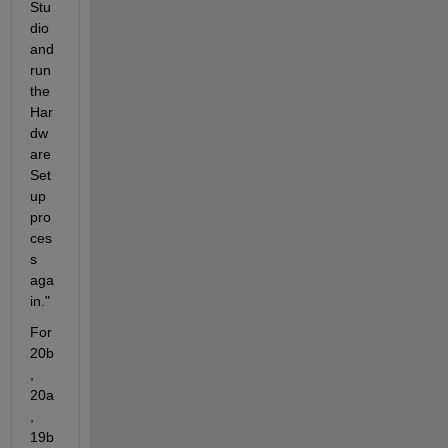
Stu
dio 
and 
run 
the 
Har
dw
are 
Set
up 
pro
ces
s 
aga
in."
For 
20b
, 
20a
, 
19b