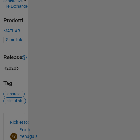
assistenza
e
File Exchange
Prodotti
MATLAB
Simulink
Release
R2020b
Tag
android
simulink
Vedere anche
Richiesto:
Sruthi
Yenugula