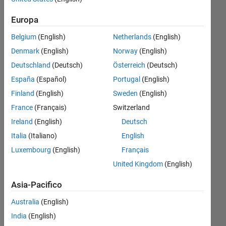
Latest
Europa
Version
Belgium
(English)
Netherlands
(English)
of
Denmark
(English)
Norway
(English)
Android
Deutschland
(Deutsch)
Österreich
(Deutsch)
Studio
España
(Español)
Portugal
(English)
and run
Finland
(English)
Sweden
(English)
the
France
(Français)
Switzerland
Hardware
Ireland
(English)
Deutsch
Setup
Italia
(Italiano)
English
process
Luxembourg
(English)
Français
again."
United Kingdom
(English)
Asia-Pacifico
Sruthi
Yenugula
Australia
(English)
India
(English)
22 Apr