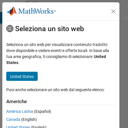
Vai al contenuto
MATLAB
Answers
ATLAB Answers
File Exchange
Cody
AI Chat Playground
Dis
Seleziona un sito web
Seleziona un sito web per visualizzare contenuto tradotto
Build App
dove disponibile e vedere eventi e offerte locali. In base alla
tua area geografica, ti consigliamo di selezionare:
United
Error. Old
States
.
version of
Gradle
United States
detected.
Puoi anche selezionare un sito web dal seguente elenco:
Update
Android
Americhe
Studio as
América Latina
(Español)
described
Canada
(English)
in Get
United States
(English)