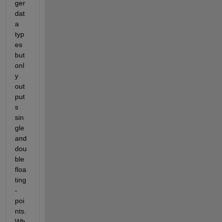
ger 
dat
a 
typ
es 
but 
onl
y 
out
put
s 
sin
gle 
and 
dou
ble 
floa
ting
-
poi
nts. 
Wh