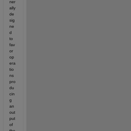
ner
ally 
de
sig
ne
d 
to 
fav
or 
op
era
tio
ns 
pro
du
cin
g 
an 
out
put 
of 
the 