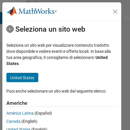
Vai al contenuto
MATLAB
Answers
ATLAB Answers
File Exchange
Cody
AI Chat Playground
Dis
Seleziona un sito web
Seleziona un sito web per visualizzare contenuto tradotto
Why
dove disponibile e vedere eventi e offerte locali. In base alla
tua area geografica, ti consigliamo di selezionare:
United
can't an
States
.
fft
function
United States
output
Puoi anche selezionare un sito web dal seguente elenco:
an int
data
Americhe
type?
América Latina
(Español)
Canada
(English)
Joshua
United States
(English)