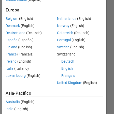
Ford
12 Mag
Europa
2021
Belgium
(English)
Netherlands
(English)
1
Risposta
Denmark
(English)
Norway
(English)
Deutschland
(Deutsch)
Österreich
(Deutsch)
Aggiornato
España
(Español)
Portugal
(English)
8 Giu 2021
Finland
(English)
Sweden
(English)
37
Visualizzazioni
France
(Français)
Switzerland
(30 giorni)
Ireland
(English)
Deutsch
Italia
(Italiano)
English
Luxembourg
(English)
Français
Mostra
United Kingdom
(English)
commenti
meno
Asia-Pacifico
recenti
Australia
(English)
India
(English)
I 