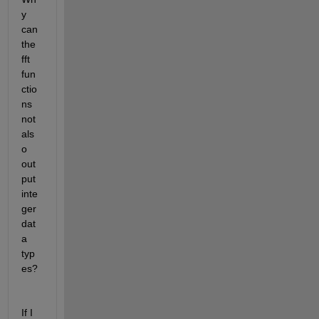
y 
can 
the 
fft 
fun
ctio
ns 
not 
als
o 
out
put 
inte
ger 
dat
a 
typ
es? 
If I 