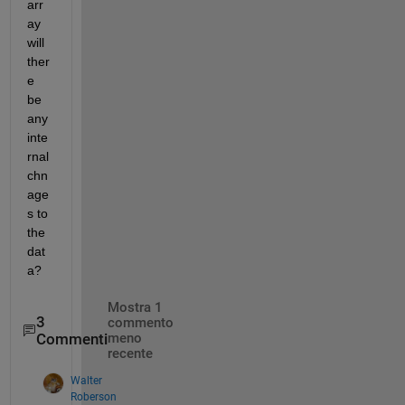
arr
ay 
will 
ther
e 
be 
any 
inte
rnal 
chn
age
s to 
the 
dat
a? 
Mostra 1
3
commento
Commenti
meno
recente
Walter
Roberson