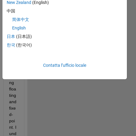
New Zealand
(English)
am 
中国
wa
ntin
简体中文
g to 
English
exp
日本
(日本語)
eri
me
한국
(한국어)
nt 
with 
mo
Contatta l’ufficio locale
del 
usi
ng 
floa
ting 
and 
fixe
d-
poi
nt. I 
und