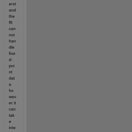
erst
and 
the 
fft 
can
not 
han
dle 
fixe
d-
poi
nt 
dat
a 
ho
wev
er it 
can 
tak
e 
inte