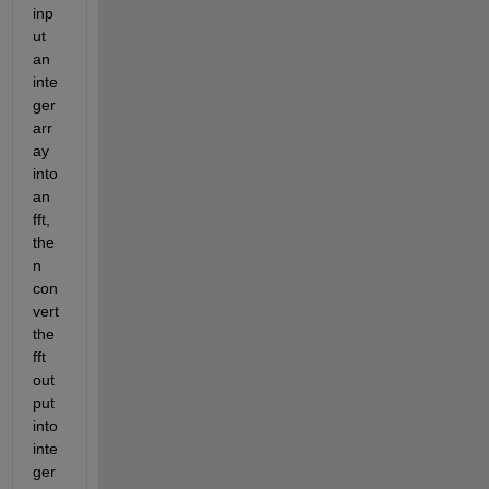
inp
ut 
an 
inte
ger 
arr
ay 
into 
an 
fft, 
the
n 
con
vert 
the 
fft 
out
put 
into 
inte
ger 