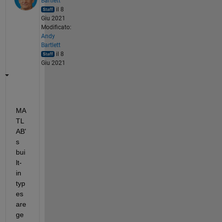
Bartlett
il 8
Giu 2021
Modificato:
Andy
Bartlett
il 8
Giu 2021
MA
TL
AB'
s 
bui
lt-
in 
typ
es 
are 
ge