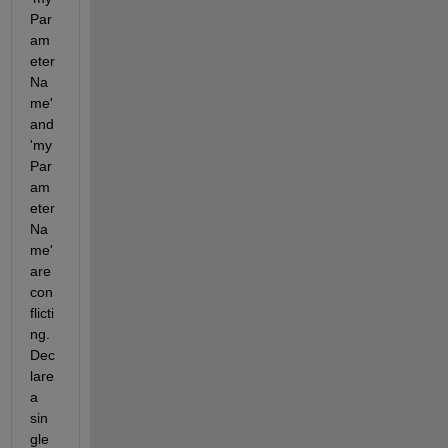
Par
am
eter
Na
me' 
and 
'my
Par
am
eter
Na
me' 
are 
con
flicti
ng. 
Dec
lare 
a 
sin
gle 