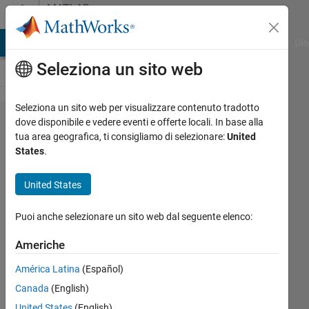
Vai al contenuto
MATLAB
Answers
ATLAB Answers
File Exchange
Cody
AI Chat Playground
Dis
Seleziona un sito web
Seleziona un sito web per visualizzare contenuto tradotto
how to
dove disponibile e vedere eventi e offerte locali. In base alla
tua area geografica, ti consigliamo di selezionare:
United
find a
States
.
given
parameter
United States
in state
Puoi anche selezionare un sito web dal seguente elenco:
flow chart
Americhe
Rui
América Latina
(Español)
Zhang
Canada
(English)
14 Mag
United States
(English)
2021