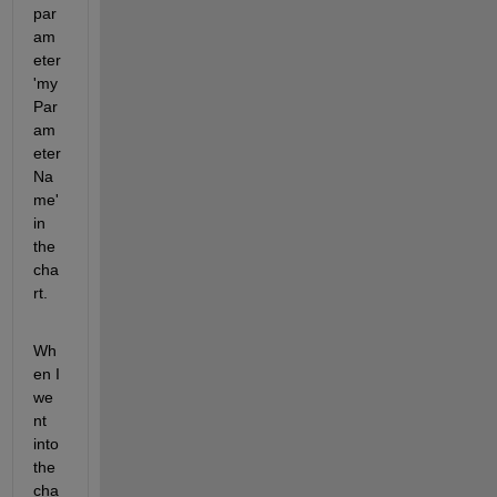
par
am
eter 
'my
Par
am
eter
Na
me' 
in 
the 
cha
rt.
Wh
en I 
we
nt 
into 
the 
cha