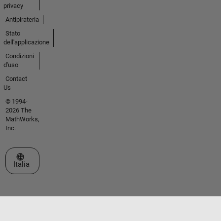
privacy
Antipirateria
Stato
dell'applicazione
Condizioni
d'uso
Contact
Us
© 1994-
2026 The
MathWorks,
Inc.
Seleziona un sito web
Italia