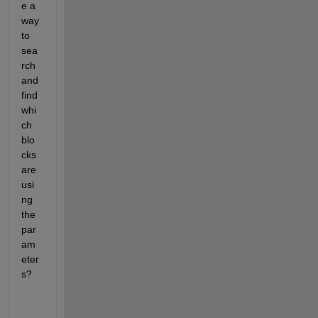
e a 
way 
to 
sea
rch 
and 
find 
whi
ch 
blo
cks 
are 
usi
ng 
the 
par
am
eter
s?