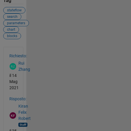
Tag
stateflow
search
parameters
chart
blocks
Vedere anche
Richiesto:
Rui
Zhang
il 14
Mag
2021
Risposto:
Kiran
Felix
Robert
il 25