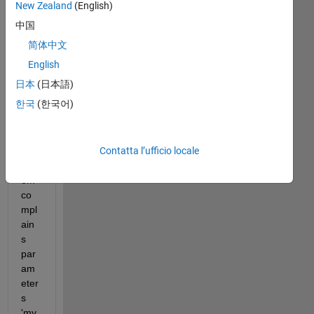
en 
New Zealand
(English)
co
中国
mpi
简体中文
ling 
a 
English
stat
日本
(日本語)
eflo
한국
(한국어)
w 
mo
del, 
Contatta l’ufficio locale
the 
syst
em 
co
mpl
ain
s 
par
am
eter
s 
'my