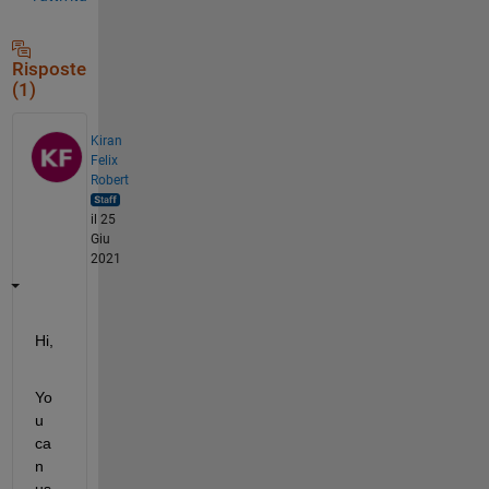
Risposte
(1)
Kiran
Felix
Robert
il 25
Giu
2021
Hi, 
Yo
u 
ca
n 
us