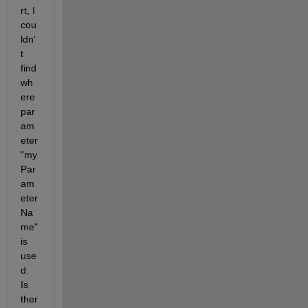
rt, I 
cou
ldn'
t 
find 
wh
ere 
par
am
eter 
"my
Par
am
eter
Na
me" 
is 
use
d. 
Is 
ther