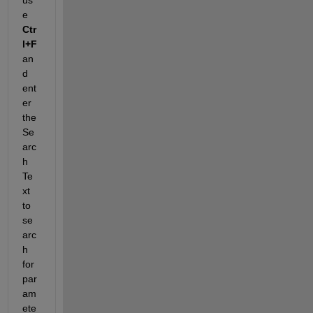
e 
Ctr
l+F 
an
d 
ent
er 
the 
Se
arc
h 
Te
xt 
to 
se
arc
h 
for 
par
am
ete