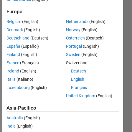
1
Europa
Risposta
Belgium
(English)
Netherlands
(English)
Aggiornato
Denmark
(English)
Norway
(English)
25 Giu
Deutschland
(Deutsch)
Österreich
(Deutsch)
2021
13
España
(Español)
Portugal
(English)
Visualizzazioni
Finland
(English)
Sweden
(English)
(30 giorni)
France
(Français)
Switzerland
Ireland
(English)
Deutsch
Italia
(Italiano)
English
Luxembourg
(English)
Français
United Kingdom
(English)
Asia-Pacifico
Australia
(English)
India
(English)
Wh