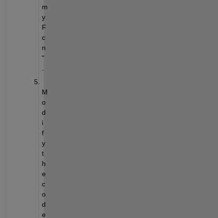
m
y
F
c
n
"
.
M
o
d
i
f
y 
t
h
e 
c
o
d
e 