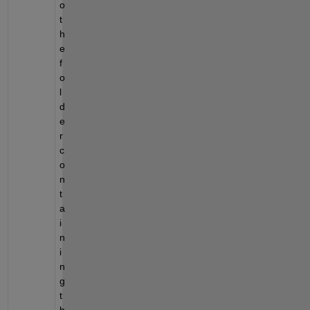
o 
t
h
e 
f
o
l
d
e
r 
c
o
n
t
a
i
n
i
n
g 
t
h