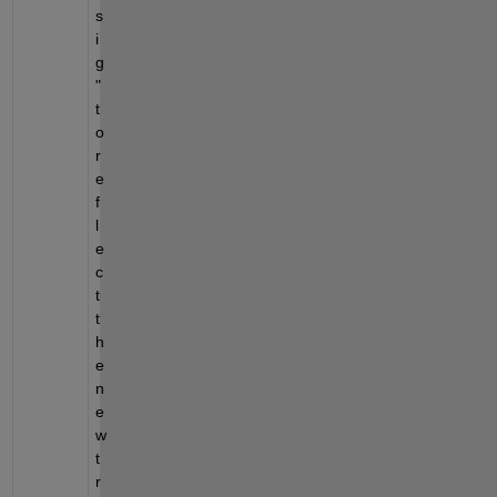
s
i
g
" 
t
o 
r
e
f
l
e
c
t 
t
h
e 
n
e
w 
t
r