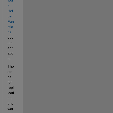
wor
k 
Hel
per 
Fun
ctio
ns
doc
um
ent
atio
n. 
The 
ste
ps 
for 
repl
icati
ng 
this 
wor