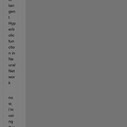
tan
gen
t 
Hyp
erb
olic 
fun
ctio
n in 
Ne
ural 
Net
wor
k
no
w, 
i'm 
usi
ng 