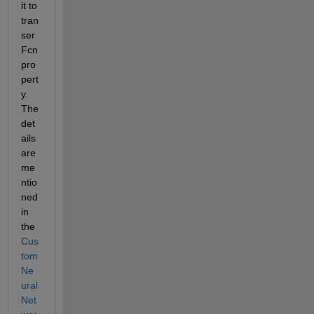
it to 
tran
ser
Fcn 
pro
pert
y. 
The 
det
ails 
are 
me
ntio
ned 
in 
the 
Cus
tom 
Ne
ural 
Net