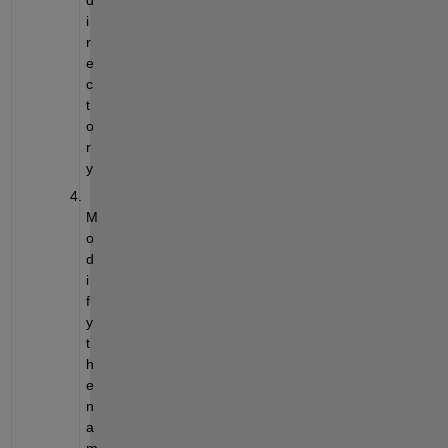
i
r
e
c
t
o
r
y
M
o
d
i
f
y 
t
h
e 
n
a
m