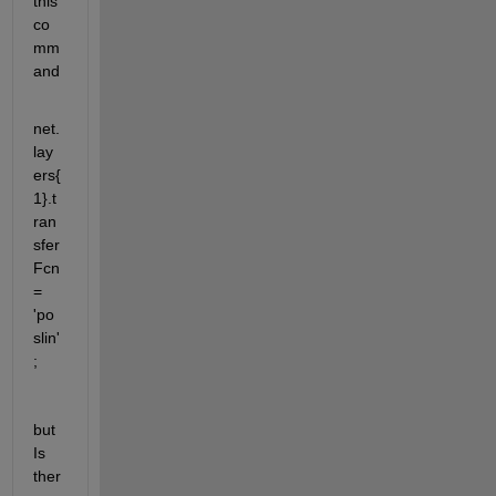
this 
co
mm
and
net.
lay
ers{
1}.t
ran
sfer
Fcn 
= 
'po
slin'
;
but 
Is 
ther