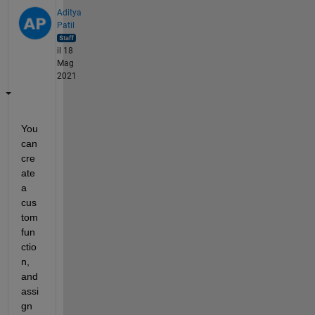
Aditya
Patil
il 18
Mag
2021
You 
can 
cre
ate 
a 
cus
tom 
fun
ctio
n, 
and 
assi
gn 