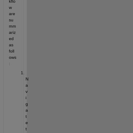
kflo
w 
are 
su
mm
ariz
ed 
as 
foll
ows
:
N
a
v
i
g
a
t
e 
t