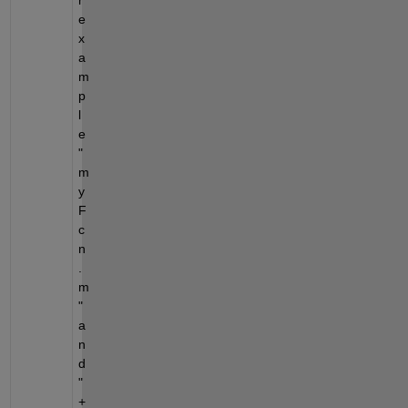
e
x
a
m
p
l
e 
"
m
y
F
c
n
.
m
" 
a
n
d 
"
+