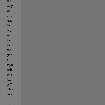
e a 
way 
to 
cha
nge 
the 
lay
er 
to 
the 
tan
gen
t 
Hyp
erb
olic  
lay
er? 
Tha
nks
0