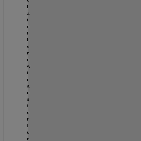
l
a
t
e 
t
h
e 
n
e
w 
t
r
a
n
s
f
e
r 
f
u
n