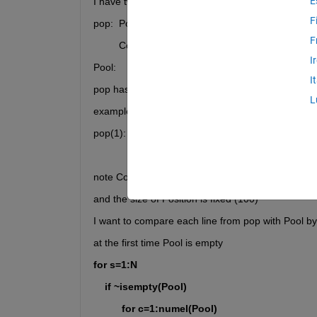
E
I have two population pop and Pool type  struct 
F
pop:  Position []
F
         Cost []
I
Pool: 
I
pop has value in both field
L
example 
pop(1):  [123, 0 , 1000, 52, 54, 200]
              [0 4 0 210]
note Cost has always 4 values
and the size of Position is fixed (100)
I want to compare each line from pop with Pool 
at the first time Pool is empty 
for s=1:N
    if ~isempty(Pool)
          for c=1:numel(Pool)