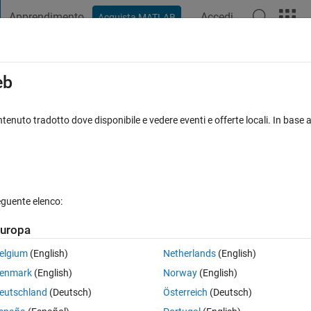
Apprendimento
Accedi
Acquista MATLAB
t Playground
Discussioni
Concorsi
Blog
Pubblica
Altro
iga
FAQ su MATLAB
Altro
eb
ance between two popultion?
tenuto tradotto dove disponibile e vedere eventi e offerte locali. In base a
zzazioni (30 giorni)
eguente elenco:
uropa
0 voti
elgium
(English)
Netherlands
(English)
enmark
(English)
Norway
(English)
eutschland
(Deutsch)
Österreich
(Deutsch)