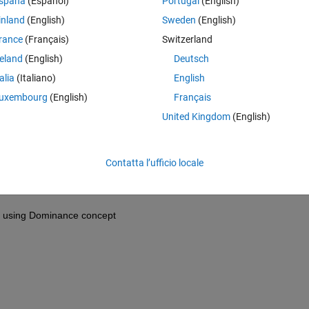
spaña
(Español)
Portugal
(English)
inland
(English)
Sweden
(English)
rance
(Français)
Switzerland
reland
(English)
Deutsch
talia
(Italiano)
English
uxembourg
(English)
Français
United Kingdom
(English)
Contatta l’ufficio locale
by using Dominance concept