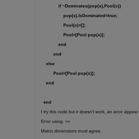
              if ~Dominates(pop(s),Pool(c))
                  pop(s).IsDominated=true;
                  Pool(c)=[];
                  Pool=[Pool pop(s)];
              end
          end
    else
          Pool=[Pool pop(s)];
    end
  end
I try this code but ir doesn't work, an arror appear
Error using  <= 
Matrix dimensions must agree.