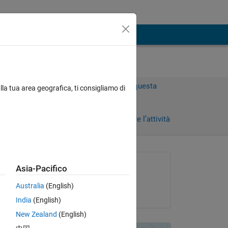
Accedi per rispondere a questa
lla tua area geografica, ti consigliamo di
domanda.
Condividi
Accedi per seguire l’attività
Richiesto:
Asia-Pacifico
Mira le
Australia
(English)
il 19 Mag 2021
India
(English)
New Zealand
(English)