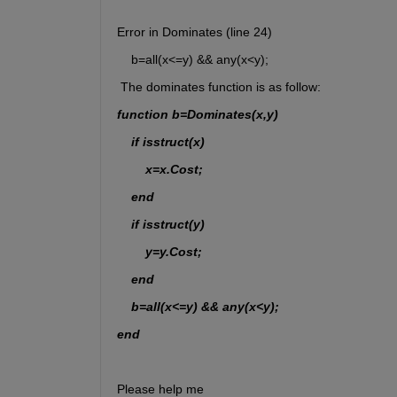
Error in Dominates (line 24)
    b=all(x<=y) && any(x<y);
 The dominates function is as follow:
function b=Dominates(x,y)
    if isstruct(x)
        x=x.Cost;
    end
    if isstruct(y)
        y=y.Cost;
    end
    b=all(x<=y) && any(x<y);
end
Please help me